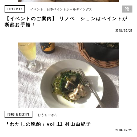
PR
LIFESTYLE
イベント
日本ペイントホールディングス
【イベントのご案内】 リノベ―ションはペイントが
断然お手軽！
2018/02/23
FOOD & RECIPE
おうちごはん
「わたしの晩酌」vol.11 村山由紀子
2018/02/23