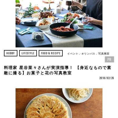
HOBBY
LIFESTYLE
FOOD & RECIPE
イベント
オリンパス
写真教室
PR
料理家 星谷菜々さんが実演指導！ 【身近なもので素
敵に撮る】お菓子と花の写真教室
2018/02/26