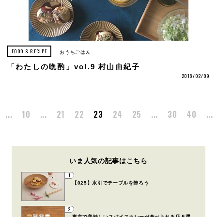
FOOD & RECIPE
おうちごはん
「わたしの晩酌」vol.9 村山由紀子
2018/02/09
...
10
...
21
22
23
24
25
...
30
40
...
いま人気の記事はこちら
1
【025】水引でテーブルを飾ろう
2
東京で美味しいスパイスカレーが食べられる店５選