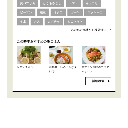
黄パプリカ
とうもろこし
トマト
キュウリ
ピーマン
枝豆
オクラ
ゴーヤ
ズッキーニ
冬瓜
ナス
カボチャ
ミニトマト
その他の食材から検索する
この時季おすすめの晩ごはん
レモンチキン
海鮮丼 いろいろなタ
サフラン風味のアクア
レで
パッツァ
詳細検索