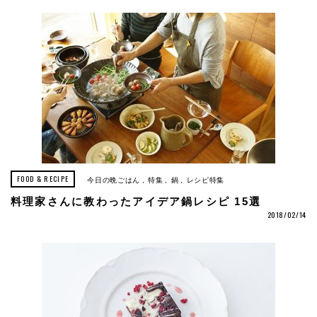
FOOD & RECIPE
今日の晩ごはん
特集
鍋
レシピ特集
料理家さんに教わったアイデア鍋レシピ 15選
2018/02/14