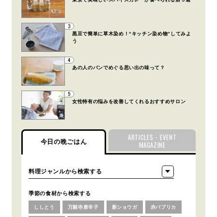
3
黒豆で簡単に草木染め！“キッチン染め物”してみよ
う
4
あの人のパンでめぐる思い出の味って？
5
女性特有の悩みを改善してくれるおすすめサロン
ARTICLES・EVENT
今日の晩ごはん
MAGAZINE
季節の食材から検索する
ししとう
万願寺唐辛子
新ショウガ
赤パプリカ