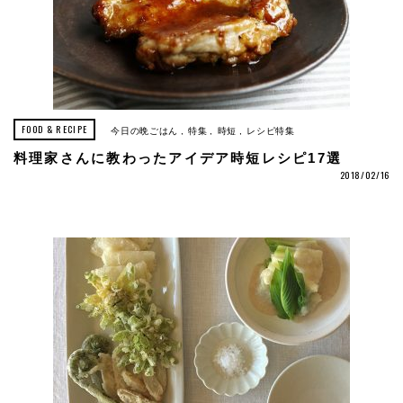
FOOD & RECIPE
今日の晩ごはん
特集
時短
レシピ特集
料理家さんに教わったアイデア時短レシピ17選
2018/02/16