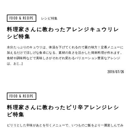
FOOD & RECIPE
レシピ特集
料理家さんに教わったアレンジキュウリレ
シピ特集
水分たっぷりのキュウリは、体温を下げてくれるので夏の味方！定番メニューに
加えるだけで涼しげな食卓になる、素材の良さを活かした簡単料理が作れます。
食材や調味料などで美味しさがそれぞれ変わるバリエーション豊富なアレンジ
は、お […]
2019/07/26
FOOD & RECIPE
料理家さんに教わったピリ辛アレンジレシ
ピ特集
ピリリとした辛味があとを引くメニューで、いつものご飯をより一層楽しんでみ