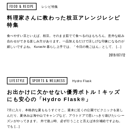
FOOD & RECIPE
レシピ特集
料理家さんに教わった枝豆アレンジレシピ
特集
食べやすい豆といえば、枝豆。そのまま茹でて食べるのはもちろん、意外な組み
合わせができる楽しみ方があります。一品加えるだけで涼しげな印象になるのが
嬉しいですよね。 Kurashi-暮らし上手では、「今日の晩ごはん」として、 […]
2019/07/12
LIFESTYLE
SPORTS & WELLNESS
Hydro Flask
お出かけに欠かせない優秀ボトル！キッズ
にも安心の「Hydro Flask®」
7月に入り、本格的な夏ももうすぐそこ。週末に近くの公園でピクニックを楽し
んだり、夏休みは海や山でキャンプなど、アウトドアで思いっきり遊びたいシー
ズンがやってきます。 外で遊ぶ時、必ず行うことと言えば水分補給ですよね。
でも […]