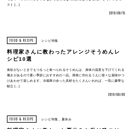
スト […]
2019/08/15
FOOD & RECIPE
レシピ特集
料理家さんに教わったアレンジそうめんレ
シピ10選
食欲がないときでもつるっと食べられるそうめんは、身体の温度を下げてくれる
働きがあるので暑い季節におすすめの一品。簡単に作れるうえに様々な薬味やつ
けあわせで楽しめます。冷蔵庫の余った具材をたくさんいれれば、一気に豪華な
献立 […]
2019/08/09
FOOD & RECIPE
レシピ特集
夏休み