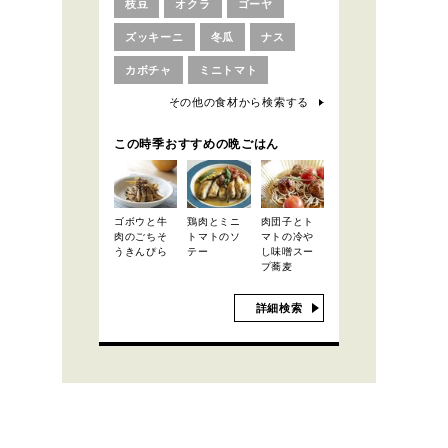
枝豆
オクラ
ゴーヤ
ズッキーニ
冬瓜
ナス
カボチャ
ミニトマト
その他の食材から検索する
この時季おすすめの晩ごはん
ゴボウと牛
鶏肉とミニ
肉団子とト
肉のごちそ
トマトのソ
マトの冷や
うきんぴら
テー
し味噌スー
プ蕎麦
詳細検索