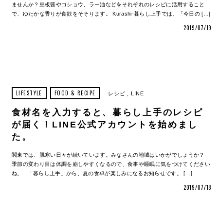
ませんか？豆板醤やコショウ、ラー油などをそれぞれのレシピに活用すること
で、ゆたかな香りが食欲をそそります。 Kurashi-暮らし上手では、「今日の […]
2019/07/19
LIFESTYLE
FOOD & RECIPE
レシピ
LINE
食材名を入力すると、暮らし上手のレシピ
が届く！LINE公式アカウントを始めまし
た。
関東では、肌寒い日々が続いています。みなさんの地域はいかがでしょうか？
季節の変わり目は体調を崩しやすくなるので、食事や睡眠に気をつけてください
ね。 「暮らし上手」から、夏の食卓が楽しみになるお知らせです。 […]
2019/07/18