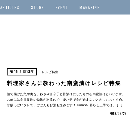
ARTICLES
STORE
EVENT
MAGAZINE
FOOD & RECIPE
レシピ特集
料理家さんに教わった南蛮漬けレシピ特集
油で揚げた魚や肉を、ねぎや唐辛子と酢漬けにしたものを南蛮漬けといいます。
お酢には食欲促進の効果があるので、夏バテで食が進まないときにもおすすめ。
甘酸っぱいタレで、ごはんもお酒も進みます！ Kurashi-暮らし上手では、 […]
2019/08/23