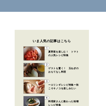
いま人気の記事はこちら
1
夏野菜を楽しむ！ トマト
の人気レシピ特集
2
ゲストも驚く！ 玉ねぎの
おもてなし料理
3
ーエリンギレシピ特集ー秋
こそキノコを楽しみたい
4
料理家さんに教わった味噌
レシピ特集