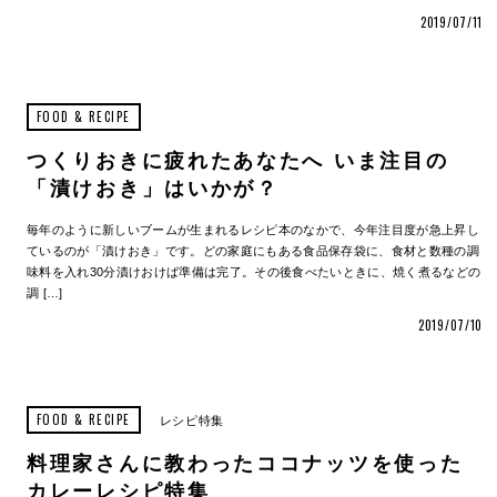
2019/07/11
FOOD & RECIPE
つくりおきに疲れたあなたへ いま注目の
「漬けおき」はいかが？
毎年のように新しいブームが生まれるレシピ本のなかで、今年注目度が急上昇し
ているのが「漬けおき」です。どの家庭にもある食品保存袋に、食材と数種の調
味料を入れ30分漬けおけば準備は完了。その後食べたいときに、焼く煮るなどの
調 […]
2019/07/10
FOOD & RECIPE
レシピ特集
料理家さんに教わったココナッツを使った
カレーレシピ特集