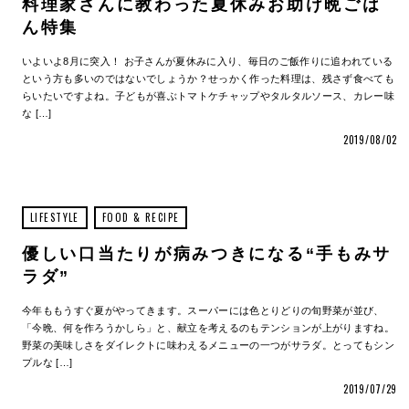
料理家さんに教わった夏休みお助け晩ごは
ん特集
いよいよ8月に突入！ お子さんが夏休みに入り、毎日のご飯作りに追われている
という方も多いのではないでしょうか？せっかく作った料理は、残さず食べても
らいたいですよね。子どもが喜ぶトマトケチャップやタルタルソース、カレー味
な […]
2019/08/02
LIFESTYLE
FOOD & RECIPE
優しい口当たりが病みつきになる“手もみサ
ラダ”
今年ももうすぐ夏がやってきます。スーパーには色とりどりの旬野菜が並び、
「今晩、何を作ろうかしら」と、献立を考えるのもテンションが上がりますね。
野菜の美味しさをダイレクトに味わえるメニューの一つがサラダ。とってもシン
プルな […]
2019/07/29