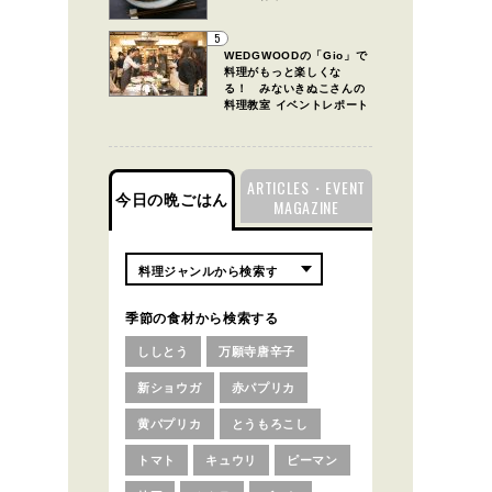
5
WEDGWOODの「Gio」で
料理がもっと楽しくな
る！ みないきぬこさんの
料理教室 イベントレポート
ARTICLES・EVENT
今日の晩ごはん
MAGAZINE
季節の食材から検索する
ししとう
万願寺唐辛子
新ショウガ
赤パプリカ
黄パプリカ
とうもろこし
トマト
キュウリ
ピーマン