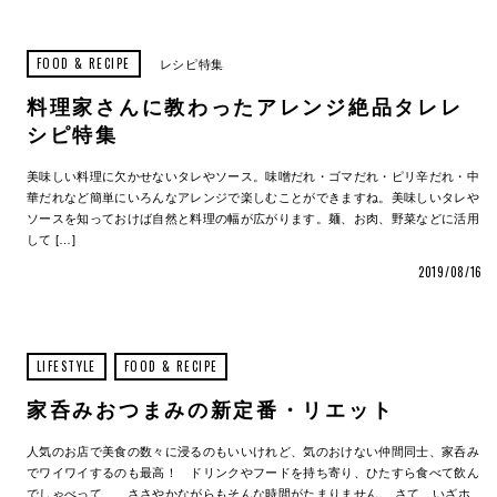
FOOD & RECIPE
レシピ特集
料理家さんに教わったアレンジ絶品タレレ
シピ特集
美味しい料理に欠かせないタレやソース。味噌だれ・ゴマだれ・ピリ辛だれ・中
華だれなど簡単にいろんなアレンジで楽しむことができますね。美味しいタレや
ソースを知っておけば自然と料理の幅が広がります。麺、お肉、野菜などに活用
して […]
2019/08/16
LIFESTYLE
FOOD & RECIPE
家呑みおつまみの新定番・リエット
人気のお店で美食の数々に浸るのもいいけれど、気のおけない仲間同士、家呑み
でワイワイするのも最高！ ドリンクやフードを持ち寄り、ひたすら食べて飲ん
でしゃべって……ささやかながらもそんな時間がたまりません。 さて、いざホ