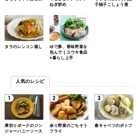
ねぎ炒め
子柚子こしょう煮
タラのレンコン蒸し
ゆで豚、香味野菜を
包んで | ユウキ食品
×暮らし上手
人気のレシピ
1
2
3
厚切りポークのジン
余り野菜のごちそう
春キャベツのポトフ
ジャーハニーソース
フライ