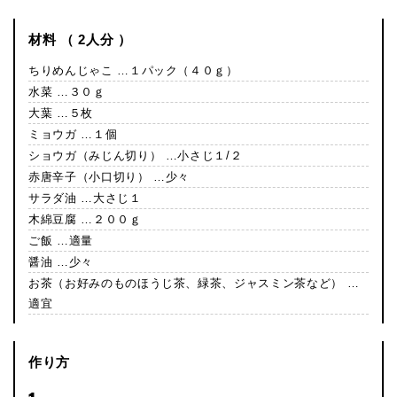
材料 （ 2人分 ）
ちりめんじゃこ …１パック（４０ｇ）
水菜 …３０ｇ
大葉 …５枚
ミョウガ …１個
ショウガ（みじん切り） …小さじ１/２
赤唐辛子（小口切り） …少々
サラダ油 …大さじ１
木綿豆腐 …２００ｇ
ご飯 …適量
醤油 …少々
お茶（お好みのものほうじ茶、緑茶、ジャスミン茶など） …
適宜
作り方