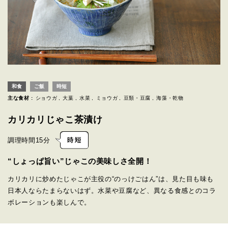
和食
ご飯
時短
主な食材 :
ショウガ
大葉
水菜
ミョウガ
豆類・豆腐
海藻・乾物
カリカリじゃこ茶漬け
調理時間
15分
“しょっぱ旨い”じゃこの美味しさ全開！
カリカリに炒めたじゃこが主役の“のっけごはん”は、見た目も味も
日本人ならたまらないはず。水菜や豆腐など、異なる食感とのコラ
ボレーションも楽しんで。