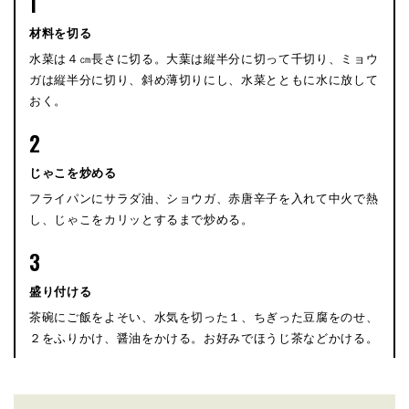
1
材料を切る
水菜は４㎝長さに切る。大葉は縦半分に切って千切り、ミョウ
ガは縦半分に切り、斜め薄切りにし、水菜とともに水に放して
おく。
2
じゃこを炒める
フライパンにサラダ油、ショウガ、赤唐辛子を入れて中火で熱
し、じゃこをカリッとするまで炒める。
3
盛り付ける
茶碗にご飯をよそい、水気を切った１、ちぎった豆腐をのせ、
２をふりかけ、醤油をかける。お好みでほうじ茶などかける。