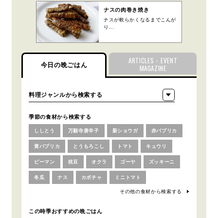
ナスの肉巻き焼き
ナスが軟らかくなるまでこんが
り...
ARTICLES・EVENT
今日の晩ごはん
MAGAZINE
季節の食材から検索する
ししとう
万願寺唐辛子
新ショウガ
赤パプリカ
黄パプリカ
とうもろこし
トマト
キュウリ
ピーマン
枝豆
オクラ
ゴーヤ
ズッキーニ
冬瓜
ナス
カボチャ
ミニトマト
その他の食材から検索する
この時季おすすめの晩ごはん