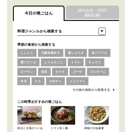
ARTICLES・EVENT
今日の晩ごはん
MAGAZINE
季節の食材から検索する
ししとう
万願寺唐辛子
新ショウガ
赤パプリカ
黄パプリカ
とうもろこし
トマト
キュウリ
ピーマン
枝豆
オクラ
ゴーヤ
ズッキーニ
冬瓜
ナス
カボチャ
ミニトマト
その他の食材から検索する
この時季おすすめの晩ごはん
枝豆と大葉のつくね
トマト担々麺
厚揚げの塩麻婆