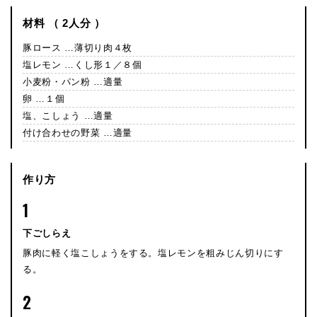
材料 （ 2人分 ）
豚ロース …薄切り肉４枚
塩レモン …くし形１／８個
小麦粉・パン粉 …適量
卵 …１個
塩、こしょう …適量
付け合わせの野菜 …適量
作り方
1
下ごしらえ
豚肉に軽く塩こしょうをする。塩レモンを粗みじん切りにす
る。
2