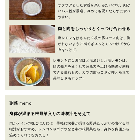
サクサクとした食感を楽しみたいので、細か
いパン粉が最適。冷めても硬くならずに食べ
やすい。
肉と肉をしっかりとくっつけ合わせる
塩レモンをはさんだ２枚の豚ロース肉は、剥
がれないように指でぎゅっとくっつけてから
衣をつけて。
レモンを約１週間ほど塩漬けした塩レモンは、
腸の働きを良くして免疫力を上げる効果が期待
できる優れもの。カツの脂っこさが抑えられて
美味しさもアップ！
副菜
memo
身体が温まる根野菜入りの味噌汁をそえて
肉がメインの晩ごはんには、手軽に栄養が摂れる野菜たっぷりの食べる味
噌汁がおすすめ。レンコンやゴボウなど冬の根野菜なら、身体を内側から
温めてくれてなお良し！