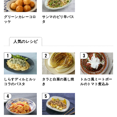
グリーンカレーコロ
サンマのピリ辛パス
ッケ
タ
人気のレシピ
1
2
3
しらすディルとルッ
タラと白菜の蒸し焼
トルコ風ミートボー
コラのパスタ
き
ルのトマト煮込み
4
5