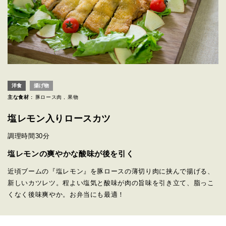
洋食
揚げ物
主な食材 :
豚ロース肉
果物
塩レモン入りロースカツ
調理時間
30分
塩レモンの爽やかな酸味が後を引く
近頃ブームの『塩レモン』を豚ロースの薄切り肉に挟んで揚げる、
新しいカツレツ。程よい塩気と酸味が肉の旨味を引き立て、脂っこ
くなく後味爽やか。お弁当にも最適！