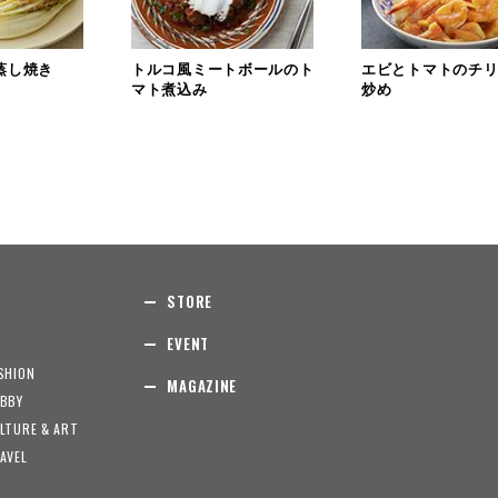
蒸し焼き
トルコ風ミートボールのト
エビとトマトのチ
マト煮込み
炒め
STORE
EVENT
SHION
MAGAZINE
BBY
LTURE & ART
AVEL