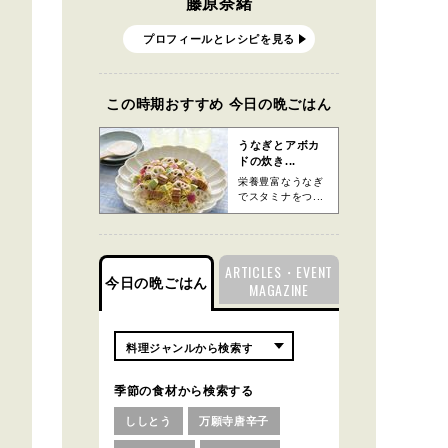
藤原奈緒
プロフィールとレシピを見る
この時期おすすめ 今日の晩ごはん
うなぎとアボカ
ドの炊き...
栄養豊富なうなぎ
でスタミナをつ...
ARTICLES・EVENT
今日の晩ごはん
MAGAZINE
季節の食材から検索する
ししとう
万願寺唐辛子