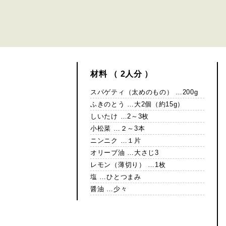
材料 （ 2人分 ）
スパゲティ（太めのもの） …200g
ふきのとう …大2個（約15g）
しいたけ …2～3枚
小松菜 …２～3本
ニンニク …１片
オリーブ油 …大さじ3
レモン（薄切り） …1枚
塩 …ひとつまみ
醤油 …少々