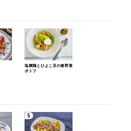
塩麹鶏とひよこ豆の春野菜
ポトフ
5