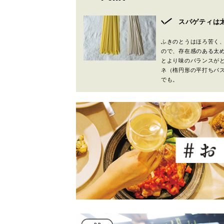
スパゲティは
ふきのとうはほろ苦く
ので、存在感のある太
とより味のバランスが
ネ（楕円形の平打ちパ
でも。