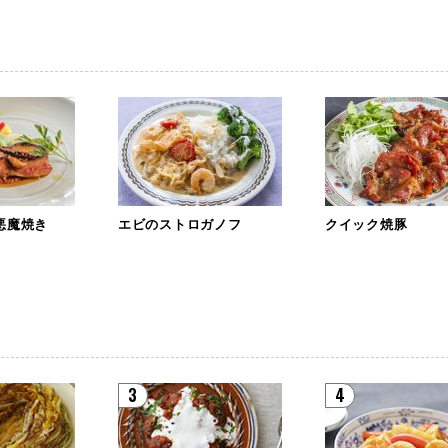
悪魔焼き
エビのストロガノフ
クイック焼豚
3
4