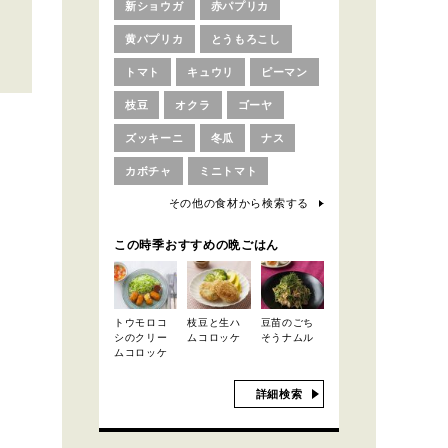
新ショウガ
赤パプリカ
黄パプリカ
とうもろこし
トマト
キュウリ
ピーマン
枝豆
オクラ
ゴーヤ
ズッキーニ
冬瓜
ナス
カボチャ
ミニトマト
その他の食材から検索する
この時季おすすめの晩ごはん
トウモロコ
枝豆と生ハ
豆苗のごち
シのクリー
ムコロッケ
そうナムル
ムコロッケ
詳細検索