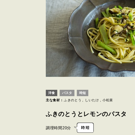
洋食
パスタ
時短
主な食材 :
ふきのとう
しいたけ
小松菜
ふきのとうとレモンのパスタ
調理時間
20分