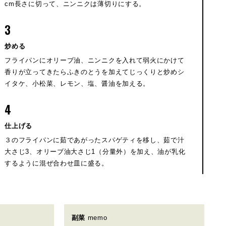
cm長さに切って、ニンニクは薄切りにする。
3
炒める
フライパンにオリーブ油、ニンニクを入れて弱火にかけて
香りが立ってきたらふきのとうを加えてじっくりと炒めシ
イタケ、小松菜、レモン、塩、醤油を加える。
4
仕上げる
３のフライパンに茹であがったスパゲティを移し、茹で汁
大さじ3、オリーブ油大さじ1（分量外）を加え、油が乳化
するように混ぜ合わせ皿に盛る。
副菜
memo