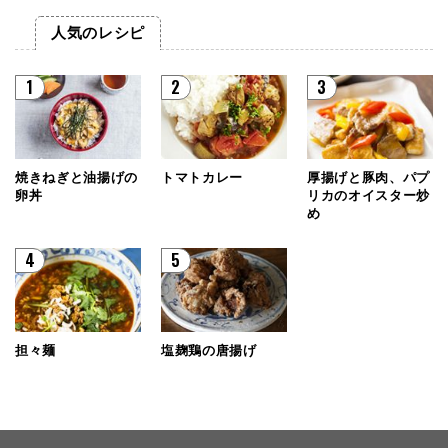
人気のレシピ
1
2
3
焼きねぎと油揚げの
トマトカレー
厚揚げと豚肉、パプ
卵丼
リカのオイスター炒
め
4
5
担々麺
塩麹鶏の唐揚げ