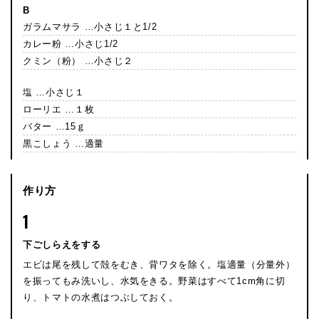
B
ガラムマサラ …小さじ１と1/2
カレー粉 …小さじ1/2
クミン（粉） …小さじ２
塩 …小さじ１
ローリエ …１枚
バター …15ｇ
黒こしょう …適量
作り方
1
下ごしらえをする
エビは尾を残して殻をむき、背ワタを除く。塩適量（分量外）
を振ってもみ洗いし、水気をきる。野菜はすべて1cm角に切
り、トマトの水煮はつぶしておく。