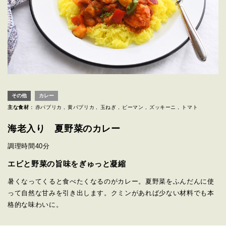
その他
カレー
主な食材 :
赤パプリカ
黄パプリカ
玉ねぎ
ピーマン
ズッキーニ
トマト
海老入り 夏野菜のカレー
調理時間
40分
エビと野菜の旨味をぎゅっと凝縮
暑くなってくると食べたくなるのがカレー。夏野菜をふんだんに使
って自然な甘みを引き出します。クミンがあれば少ない材料でも本
格的な味わいに。