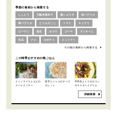
季節の食材から検索する
ししとう
万願寺唐辛子
新ショウガ
赤パプリカ
黄パプリカ
とうもろこし
トマト
キュウリ
ピーマン
枝豆
オクラ
ゴーヤ
ズッキーニ
冬瓜
ナス
カボチャ
ミニトマト
その他の食材から検索する
この時季おすすめの晩ごはん
クミンライスとエビの
長芋とジャコのチーズ
手羽先とトウモロコシ
スパイスソテー
ガレット
のマスタードグリル
詳細検索