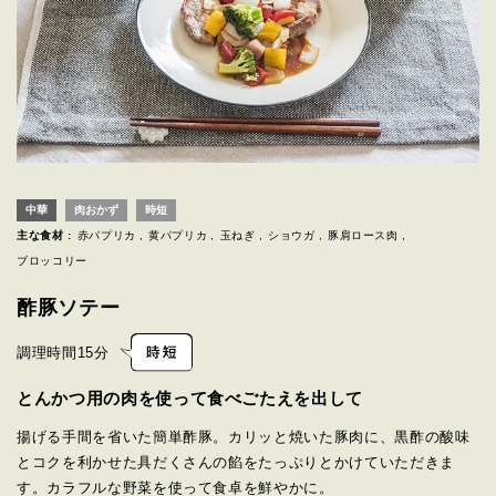
中華
肉おかず
時短
主な食材 :
赤パプリカ
黄パプリカ
玉ねぎ
ショウガ
豚肩ロース肉
ブロッコリー
酢豚ソテー
調理時間
15分
とんかつ用の肉を使って食べごたえを出して
揚げる手間を省いた簡単酢豚。カリッと焼いた豚肉に、黒酢の酸味
とコクを利かせた具だくさんの餡をたっぷりとかけていただきま
す。カラフルな野菜を使って食卓を鮮やかに。