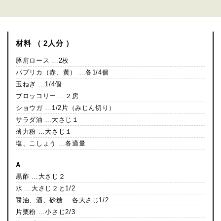
材料 （ 2人分 ）
豚肩ロース …2枚
パプリカ（赤、黄） …各1/4個
玉ねぎ …1/4個
ブロッコリー …２房
ショウガ …1/2片（みじん切り）
サラダ油 …大さじ１
薄力粉 …大さじ１
塩、こしょう …各適量
A
黒酢 …大さじ２
水 …大さじ２と1/2
醤油、酒、砂糖 …各大さじ1/2
片栗粉 …小さじ2/3