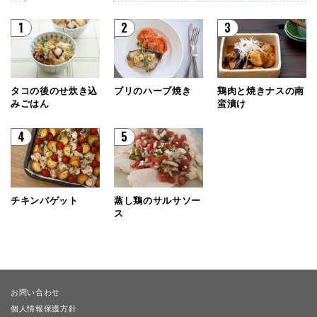
1
2
3
タコの後のせ炊き込
ブリのハーブ焼き
鶏肉と焼きナスの南
みごはん
蛮漬け
4
5
チキンバゲット
蒸し鶏のサルサソー
ス
お問い合わせ
個人情報保護方針