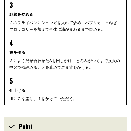
3
野菜を炒める
２のフライパンにショウガを入れて炒め、パプリカ、玉ねぎ、
ブロッコリーを加えて全体に油がまわるまで炒める。
4
餡を作る
３によく混ぜ合わせたAを回しかけ、とろみがつくまで強火の
中火で煮詰める。火を止めてごま油をかける。
5
仕上げる
皿に２を盛り、４をかけていただく。
Point