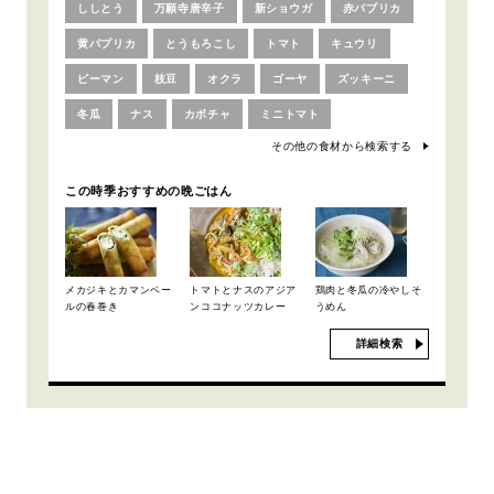
ししとう
万願寺唐辛子
新ショウガ
赤パプリカ
黄パプリカ
とうもろこし
トマト
キュウリ
ピーマン
枝豆
オクラ
ゴーヤ
ズッキーニ
冬瓜
ナス
カボチャ
ミニトマト
その他の食材から検索する
この時季おすすめの晩ごはん
メカジキとカマンベー
トマトとナスのアジア
鶏肉と冬瓜の冷やしそ
ルの春巻き
ンココナッツカレー
うめん
詳細検索