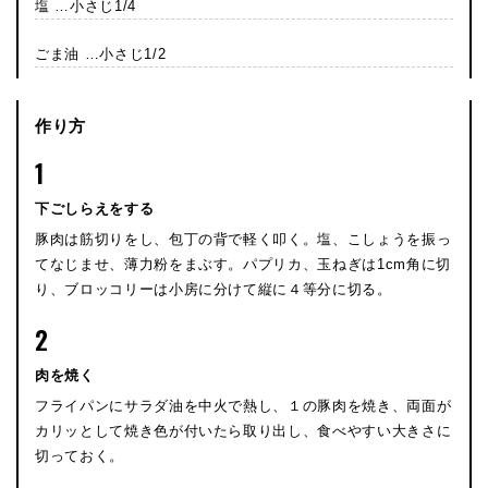
塩 …小さじ1/4
ごま油 …小さじ1/2
作り方
1
下ごしらえをする
豚肉は筋切りをし、包丁の背で軽く叩く。塩、こしょうを振っ
てなじませ、薄力粉をまぶす。パプリカ、玉ねぎは1cm角に切
り、ブロッコリーは小房に分けて縦に４等分に切る。
2
肉を焼く
フライパンにサラダ油を中火で熱し、１の豚肉を焼き、両面が
カリッとして焼き色が付いたら取り出し、食べやすい大きさに
切っておく。