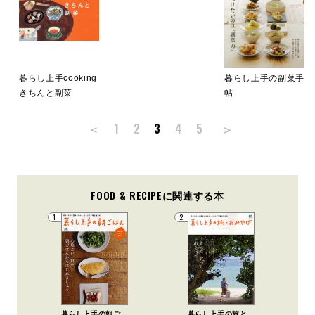
暮らし上手cooking
暮らし上手の副菜手
きちんと副菜
帖
＞
＜
1
2
3
4
5
FOOD & RECIPEに関連する本
1
2
暮らし上手の朝ご
暮らし上手の旅と