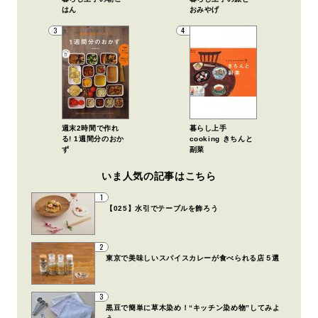
はん
おみやげ
3
4
週末2時間で作れ
暮らし上手
る! 1週間分のおか
cooking きちんと
ず
副菜
いま人気の記事はこちら
1
【025】水引でテーブルを飾ろう
2
東京で美味しいスパイスカレーが食べられる店５選
3
黒豆で簡単に草木染め！“キッチン染め物”してみよ