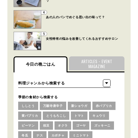
う
4
あの人のパンでめぐる思い出の味って？
5
女性特有の悩みを改善してくれるおすすめサロン
ARTICLES・EVENT
今日の晩ごはん
MAGAZINE
季節の食材から検索する
ししとう
万願寺唐辛子
新ショウガ
赤パプリカ
黄パプリカ
とうもろこし
トマト
キュウリ
ピーマン
枝豆
オクラ
ゴーヤ
ズッキーニ
冬瓜
ナス
カボチャ
ミニトマト