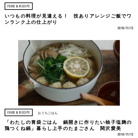
FOOD & RECIPE
いつもの料理が見違える！ 技ありアレンジご飯でワ
ンランク上の仕上がり
2018/11/13
FOOD & RECIPE
おうちごはん
「わたしの胃袋ごはん 鍋開きに作りたい柚子塩麹の
鶏つくね鍋」暮らし上手のたまごさん 関沢愛美
2018/11/13