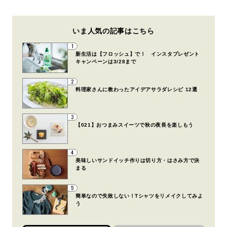
いま人気の記事はこちら
1
新生活は【フロッシュ】で！ インスタプレゼント
キャンペーンは3/28まで
2
料理家さんに教わったアイデアサラダレシピ 12選
3
【021】おつまみスイーツで秋の夜長を楽しもう
4
美味しいサンドイッチ作りは切り方・はさみ方で決
まる
5
簡単なので失敗しない！Tシャツをリメイクしてみよ
う