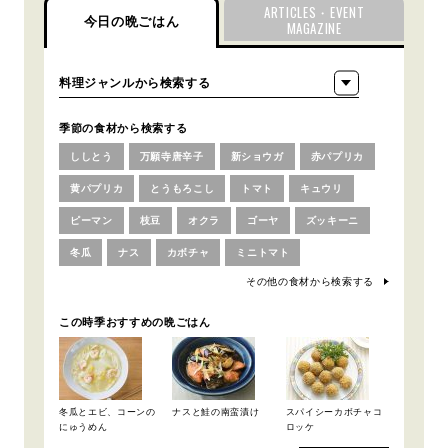
ARTICLES・EVENT
今日の晩ごはん
MAGAZINE
季節の食材から検索する
ししとう
万願寺唐辛子
新ショウガ
赤パプリカ
黄パプリカ
とうもろこし
トマト
キュウリ
ピーマン
枝豆
オクラ
ゴーヤ
ズッキーニ
冬瓜
ナス
カボチャ
ミニトマト
その他の食材から検索する
この時季おすすめの晩ごはん
冬瓜とエビ、コーンの
ナスと鮭の南蛮漬け
スパイシーカボチャコ
にゅうめん
ロッケ