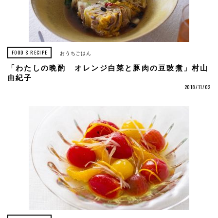
FOOD & RECIPE
おうちごはん
「わたしの晩酌 オレンジ白菜と豚肉の豆豉煮」村山
由紀子
2018/11/02