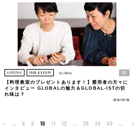
PR
LIFESTYLE
FOOD & RECIPE
GLOBAL
【料理教室のプレゼントあります！】愛用者の方々に
インタビュー GLOBALの魅力＆GLOBAL-ISTの切
れ味は？
2018/10/26
＜
...
8
9
10
11
12
...
20
30
40
...