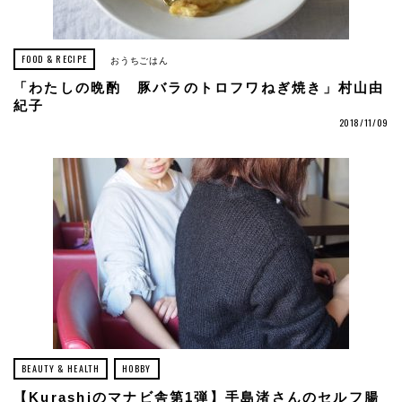
FOOD & RECIPE
おうちごはん
「わたしの晩酌 豚バラのトロフワねぎ焼き」村山由
紀子
2018/11/09
BEAUTY & HEALTH
HOBBY
【Kurashiのマナビ舎第1弾】手島渚さんのセルフ腸