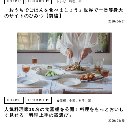
LIFESTYLE
FOOD & RECIPE
レシピ
料理
本
「おうちでごはんを食べましょう」世界で一番等身大
のサイトのひみつ【前編】
2020/04/07
LIFESTYLE
FOOD & RECIPE
食器棚
食器
料理
器
人気料理家10名の食器棚を公開！料理をもっとおいし
く見せる「料理上手の器選び」
2020/03/25