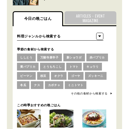
ARTICLES・EVENT
今日の晩ごはん
MAGAZINE
季節の食材から検索する
ししとう
万願寺唐辛子
新ショウガ
赤パプリカ
黄パプリカ
とうもろこし
トマト
キュウリ
ピーマン
枝豆
オクラ
ゴーヤ
ズッキーニ
冬瓜
ナス
カボチャ
ミニトマト
その他の食材から検索する
この時季おすすめの晩ごはん