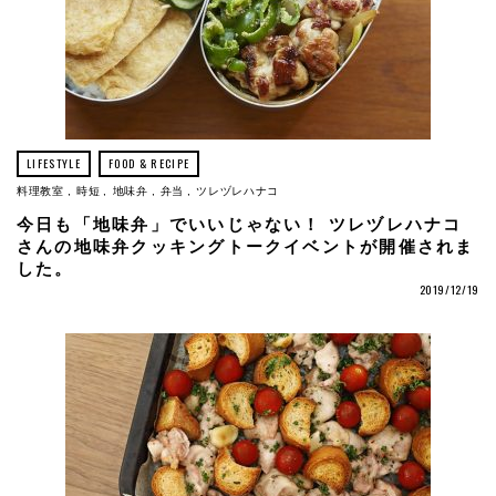
LIFESTYLE
FOOD & RECIPE
料理教室
時短
地味弁
弁当
ツレヅレハナコ
今日も「地味弁」でいいじゃない！ ツレヅレハナコ
さんの地味弁クッキングトークイベントが開催されま
した。
2019/12/19