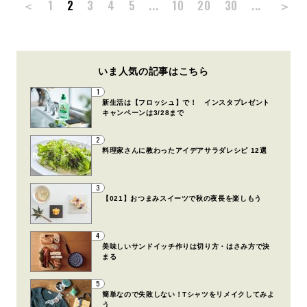
＞
＜
1
2
3
4
5
...
10
20
30
...
いま人気の記事はこちら
1
新生活は【フロッシュ】で！ インスタプレゼント
キャンペーンは3/28まで
2
料理家さんに教わったアイデアサラダレシピ 12選
3
【021】おつまみスイーツで秋の夜長を楽しもう
4
美味しいサンドイッチ作りは切り方・はさみ方で決
まる
5
簡単なので失敗しない！Tシャツをリメイクしてみよ
う