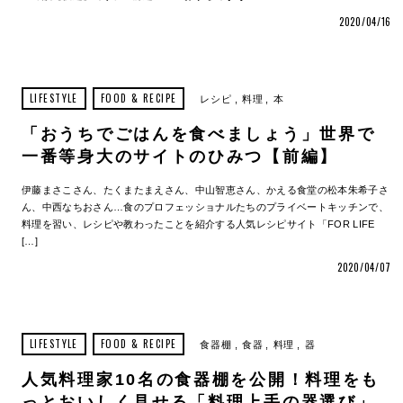
2020/04/16
LIFESTYLE
FOOD & RECIPE
レシピ
料理
本
「おうちでごはんを食べましょう」世界で
一番等身大のサイトのひみつ【前編】
伊藤まさこさん、たくまたまえさん、中山智恵さん、かえる食堂の松本朱希子さ
ん、中西なちおさん…食のプロフェッショナルたちのプライベートキッチンで、
料理を習い、レシピや教わったことを紹介する人気レシピサイト「FOR LIFE
[…]
2020/04/07
LIFESTYLE
FOOD & RECIPE
食器棚
食器
料理
器
人気料理家10名の食器棚を公開！料理をも
っとおいしく見せる「料理上手の器選び」