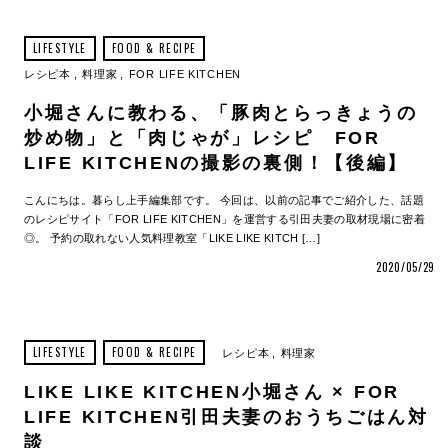
LIFESTYLE
FOOD & RECIPE
レシピ本
料理家
FOR LIFE KITCHEN
小堀さんに教わる、「豚肉とらっきょうの
炒め物」と「肉じゃが」レシピ FOR
LIFE KITCHENの撮影の裏側！【後編】
こんにちは。暮らし上手編集部です。 今回は、以前の記事でご紹介した、話題
のレシピサイト「FOR LIFE KITCHEN」を運営する引田夫妻の取材現場に密着
◎。 予約の取れない人気料理教室「LIKE LIKE KITCH […]
2020/05/29
LIFESTYLE
FOOD & RECIPE
レシピ本
料理家
LIKE LIKE KITCHEN小堀さん × FOR
LIFE KITCHEN引田夫妻のおうちごはん対
談