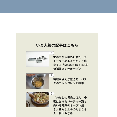
いま人気の記事はこちら
1
世界中から集められた「ス
トーリーのあるもの」と出
会える『Master Recipe京
都祇園店』がオープン
2
料理家さんが教える パス
タのアレンジレシピ特集
3
「わたしの胃袋ごはん 今
夜はおうちパーティー鶏と
白い冬野菜のオーブン焼
き」暮らし上手のたまごさ
ん 福田みなみ