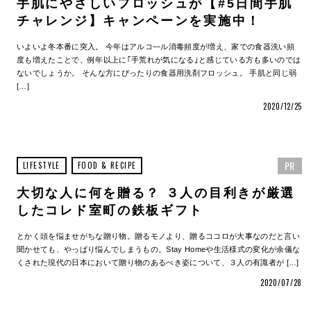
手肌にやさしいフロッシュが【#5日間手肌
チャレンジ】キャンペーンを実施中！
いよいよ冬本番に突入。 今年はアルコ―ル消毒頻度が増え、家での食器洗い頻
度も増えたことで、例年以上に｢手荒れが気になる｣と感じている方も多いのでは
ないでしょうか。 そんな方にぴったりの食器用洗剤フロッシュ。 手肌と同じ弱
[…]
2020/12/25
PR
LIFESTYLE
FOOD & RECIPE
大切な人に何を贈る？ ３人の目利きが厳選
したコレド室町の鉄板ギフト
とかく頭を悩ませがちな贈り物。贈るモノより、贈るココロが大事なのだと言い
聞かせても、やっぱり悩んでしまうもの。Stay Homeや生活様式の変化が余儀な
くされた現代の日本において贈り物のあるべき姿について、３人の有識者が […]
2020/07/28