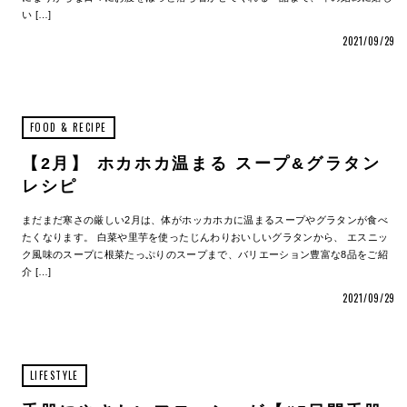
い […]
2021/09/29
FOOD & RECIPE
【2月】 ホカホカ温まる スープ&グラタン
レシピ
まだまだ寒さの厳しい2月は、体がホッカホカに温まるスープやグラタンが食べ
たくなります。 白菜や里芋を使ったじんわりおいしいグラタンから、 エスニッ
ク風味のスープに根菜たっぷりのスープまで、バリエーション豊富な8品をご紹
介 […]
2021/09/29
LIFESTYLE