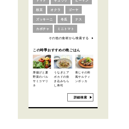
トマト
キュウリ
ピーマン
枝豆
オクラ
ゴーヤ
ズッキーニ
冬瓜
ナス
カボチャ
ミニトマト
その他の食材から検索する
この時季おすすめの晩ごはん
厚揚げと夏
うなぎとア
青じその和
野菜のバル
ボカドの炊
風サルティ
サミコマリ
き込みちら
ンボッカ
ネ
し寿司
詳細検索