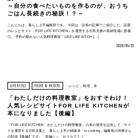
～自分の食べたいものを作るのが、おうち
ごはん長続きの秘訣！？～
こんにちは。暮らし上手編集部です。 今回は、以前の記事でご紹介した、話題
のレシピサイト「FOR LIFE KITCHEN」を運営する引田夫妻の取材現場に密着
◎。 予約の取れない人気料理教室「LIKE LIKE KITCH […]
2020/05/22
LIFESTYLE
FOOD & RECIPE
レシピ
料理
本
「わたしだけの料理教室」をおすそわけ！
人気レシピサイトFOR LIFE KITCHENが
本になりました【後編】
「FOR LIFE KITCHEN わたしだけの料理教室」の本の発売を記念して、サイ
トを運営する引田夫妻と、暮らし上手の姉妹本「ei cooking」編集長の河崎さん
の対談【後編】です。 前編＞＞「おうちで […]