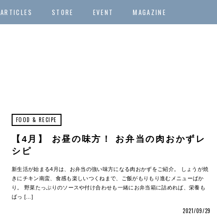
ARTICLES
STORE
EVENT
MAGAZINE
FOOD & RECIPE
【4月】 お昼の味方！ お弁当の肉おかずレ
シピ
新生活が始まる4月は、お弁当の強い味方になる肉おかずをご紹介。 しょうが焼
きにチキン南蛮、食感も楽しいつくねまで、ご飯がもりもり進むメニューばか
り。 野菜たっぷりのソースや付け合わせも一緒にお弁当箱に詰めれば、栄養も
ばっ […]
2021/09/29