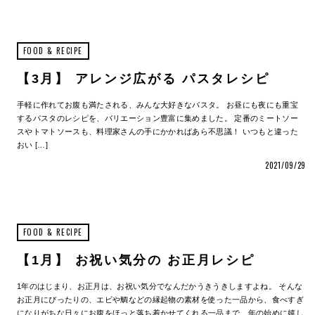
FOOD & RECIPE
【3月】 アレンジ広がる パスタレシピ
手軽に作れてお腹も満たされる、みんな大好きなパスタ。 お昼にも夜にも重宝
するパスタのレシピを、バリエーション豊富に集めました。 定番のミートソー
スやトマトソースも、料理家さんの手にかかればあら不思議！ いつもと違った
おい […]
2021/09/29
FOOD & RECIPE
【1月】 お祝い気分の お正月レシピ
1年のはじまり、お正月は、お祝い気分でなんだかうきうきしますよね。 そんな
お正月にぴったりの、エビや鯛などの縁起物の素材を使った一品から、食べすぎ
になりがちな日々にお腹をほっと落ち着かせてくれる一品まで、年の始めに嬉し