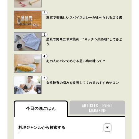
2
東京で美味しいスパイスカレーが食べられる店５選
3
黒豆で簡単に草木染め！“キッチン染め物”してみよ
う
4
あの人のパンでめぐる思い出の味って？
5
女性特有の悩みを改善してくれるおすすめサロン
ARTICLES・EVENT
今日の晩ごはん
MAGAZINE