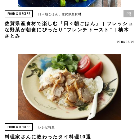
PR
FOOD & RECIPE
日々朝ごはん
佐賀県産食材
佐賀県産食材で楽しむ『日々朝ごはん』 | フレッシュ
な野菜が朝食にぴったり”フレンチトースト” | 柚木
さとみ
2018/03/26
FOOD & RECIPE
レシピ特集
料理家さんに教わったタイ料理10選