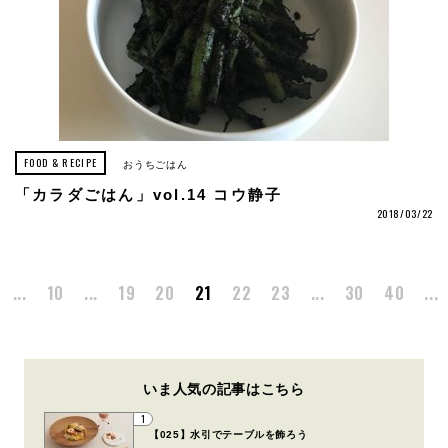
FOOD & RECIPE
おうちごはん
「カラダごはん」vol.14 コウ静子
2018/03/22
...
10
...
19
20
21
22
23
...
30
40
...
いま人気の記事はこちら
1
【025】水引でテーブルを飾ろう