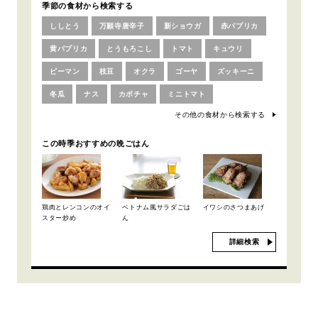
季節の食材から検索する
ししとう
万願寺唐辛子
新ショウガ
赤パプリカ
黄パプリカ
とうもろこし
トマト
キュウリ
ピーマン
枝豆
オクラ
ゴーヤ
ズッキーニ
冬瓜
ナス
カボチャ
ミニトマト
その他の食材から検索する
この時季おすすめの晩ごはん
鶏肉とレンコンのオイ
ベトナム風サラダごは
イワシのさつまあげ
スター炒め
ん
詳細検索