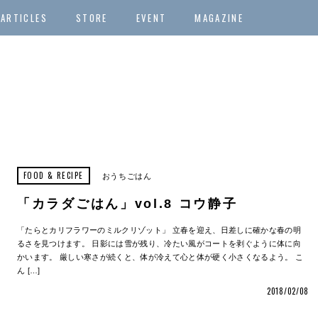
ARTICLES
STORE
EVENT
MAGAZINE
FOOD & RECIPE
おうちごはん
「カラダごはん」vol.8 コウ静子
「たらとカリフラワーのミルクリゾット」 立春を迎え、日差しに確かな春の明
るさを見つけます。 日影には雪が残り、冷たい風がコートを剥ぐように体に向
かいます。 厳しい寒さが続くと、体が冷えて心と体が硬く小さくなるよう。 こ
ん […]
2018/02/08