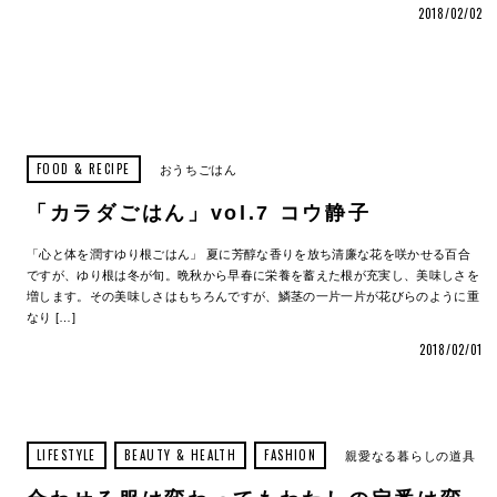
2018/02/02
FOOD & RECIPE
おうちごはん
「カラダごはん」vol.7 コウ静子
「心と体を潤すゆり根ごはん」 夏に芳醇な香りを放ち清廉な花を咲かせる百合
ですが、ゆり根は冬が旬。晩秋から早春に栄養を蓄えた根が充実し、美味しさを
増します。その美味しさはもちろんですが、鱗茎の一片一片が花びらのように重
なり […]
2018/02/01
LIFESTYLE
BEAUTY & HEALTH
FASHION
親愛なる暮らしの道具