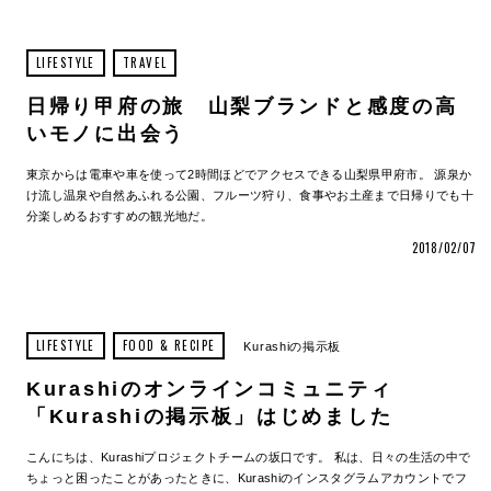
LIFESTYLE
TRAVEL
日帰り甲府の旅 山梨ブランドと感度の高
いモノに出会う
東京からは電車や車を使って2時間ほどでアクセスできる山梨県甲府市。 源泉か
け流し温泉や自然あふれる公園、フルーツ狩り、食事やお土産まで日帰りでも十
分楽しめるおすすめの観光地だ。
2018/02/07
LIFESTYLE
FOOD & RECIPE
Kurashiの掲示板
Kurashiのオンラインコミュニティ
「Kurashiの掲示板」はじめました
こんにちは、Kurashiプロジェクトチームの坂口です。 私は、日々の生活の中で
ちょっと困ったことがあったときに、Kurashiのインスタグラムアカウントでフ