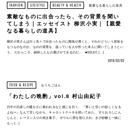
FASHION
LIFESTYLE
BEAUTY & HEALTH
親愛なる暮らしの道具
素敵なものに出合ったら、その背景を聞い
てしまう｜エッセイスト 柳沢小実｜【親愛
なる暮らしの道具】
柳沢小実さんは行く先々で出合ったものに興味が沸くと、それがどういう意味を
もつものなのか、ものの背景を、扱っている人や作った本人に聞いてしまうとい
う。 だからこそ、納得したもの選びができるのだ。 ■SELEC […]
2018/02/02
FOOD & RECIPE
おうちごはん
「わたしの晩酌」vol.8 村山由紀子
日中の日差しの暖かさに救われるなと感じる日々。 『寒いと甘いの欲しくなる
よねー』なんて言いながら、キャロットケーキを焼いてみた。 すりおろしにん
じんと、レーズン入りの焼き菓子。 ボウルに卵を割り入れ、きび砂糖と一緒に
もっ […]