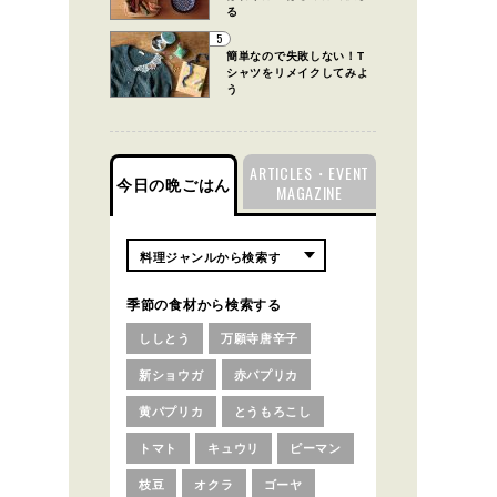
る
5
簡単なので失敗しない！T
シャツをリメイクしてみよ
う
ARTICLES・EVENT
今日の晩ごはん
MAGAZINE
季節の食材から検索する
ししとう
万願寺唐辛子
新ショウガ
赤パプリカ
黄パプリカ
とうもろこし
トマト
キュウリ
ピーマン
枝豆
オクラ
ゴーヤ