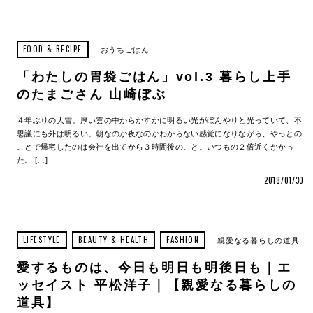
FOOD & RECIPE
おうちごはん
「わたしの胃袋ごはん」vol.3 暮らし上手
のたまごさん 山崎ぼぶ
４年ぶりの大雪。厚い雲の中からかすかに明るい光がぼんやりと光っていて、不
思議にも外は明るい。朝なのか夜なのかわからない感覚になりながら、やっとの
ことで帰宅したのは会社を出てから３時間後のこと。いつもの２倍近くかかっ
た。 […]
2018/01/30
LIFESTYLE
BEAUTY & HEALTH
FASHION
親愛なる暮らしの道具
愛するものは、今日も明日も明後日も｜エ
ッセイスト 平松洋子｜【親愛なる暮らしの
道具】