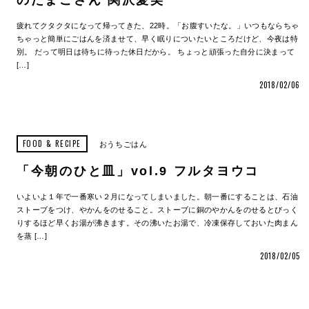
のたまごさん 関沢愛美
疲れてクタクタになって帰ってきた、22時。「お腹すいたな。」いつもならちゃ
ちゃっと簡単にごはんを済ませて、早く眠りについたいところだけど、今夜は特
別。 だって明日は待ちに待った休日だから。 ちょっと頑張った自分に決まって
[…]
2018/02/06
FOOD & RECIPE
おうちごはん
「今朝のひと皿」vol.9 フルタヨウコ
いよいよ１年で一番寒い２月になってしまいました。朝一番にすることは、石油
ストーブをつけ、やかんをのせること。ストーブに銅のやかんをのせるとびっく
りするほど早くお湯が沸きます。その沸いたお湯で、冷凍保存しておいた肉まん
を蒸 […]
2018/02/05