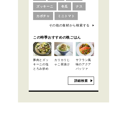
ズッキーニ
冬瓜
ナス
カボチャ
ミニトマト
その他の食材から検索する
この時季おすすめの晩ごはん
豚肉とズッ
カリカリじ
サフラン風
キーニの塩
ゃこ茶漬け
味のアクア
とろみ炒め
パッツァ
詳細検索