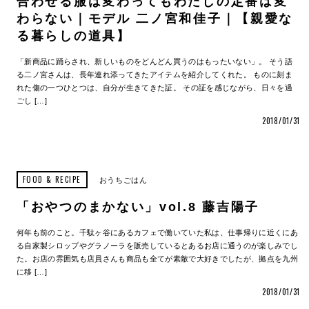
合わせる服は変わってもわたしの定番は変
わらない｜モデル 二ノ宮和佳子｜【親愛な
る暮らしの道具】
「新商品に踊らされ、新しいものをどんどん買うのはもったいない」。 そう語
る二ノ宮さんは、長年連れ添ってきたアイテムを紹介してくれた。 ものに刻ま
れた傷の一つひとつは、自分が生きてきた証。 その証を感じながら、日々を過
ごし […]
2018/01/31
FOOD & RECIPE
おうちごはん
「おやつのまかない」vol.8 藤吉陽子
何年も前のこと。千駄ヶ谷にあるカフェで働いていた私は、仕事帰りに近くにあ
る自家製シロップやグラノーラを販売しているとあるお店に通うのが楽しみでし
た。お店の雰囲気も店員さんも商品も全てが素敵で大好きでしたが、拠点を九州
に移 […]
2018/01/31