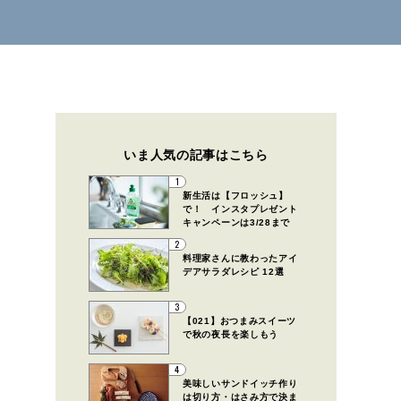
いま人気の記事はこちら
1
新生活は【フロッシュ】
で！ インスタプレゼント
キャンペーンは3/28まで
2
料理家さんに教わったアイ
デアサラダレシピ 12選
3
【021】おつまみスイーツ
で秋の夜長を楽しもう
4
美味しいサンドイッチ作り
は切り方・はさみ方で決ま