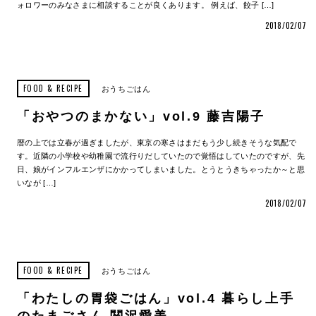
ォロワーのみなさまに相談することが良くあります。 例えば、餃子 […]
2018/02/07
FOOD & RECIPE
おうちごはん
「おやつのまかない」vol.9 藤吉陽子
暦の上では立春が過ぎましたが、東京の寒さはまだもう少し続きそうな気配で
す。近隣の小学校や幼稚園で流行りだしていたので覚悟はしていたのですが、先
日、娘がインフルエンザにかかってしまいました。とうとうきちゃったか～と思
いなが […]
2018/02/07
FOOD & RECIPE
おうちごはん
「わたしの胃袋ごはん」vol.4 暮らし上手