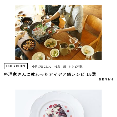
FOOD & RECIPE
今日の晩ごはん
特集
鍋
レシピ特集
料理家さんに教わったアイデア鍋レシピ 15選
2018/02/14