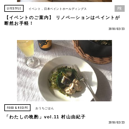
PR
LIFESTYLE
イベント
日本ペイントホールディングス
【イベントのご案内】 リノベ―ションはペイントが
断然お手軽！
2018/02/23
FOOD & RECIPE
おうちごはん
「わたしの晩酌」vol.11 村山由紀子
2018/02/23