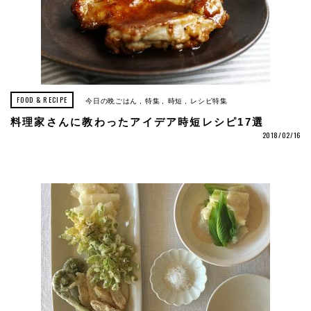
FOOD & RECIPE
今日の晩ごはん
特集
時短
レシピ特集
料理家さんに教わったアイデア時短レシピ17選
2018/02/16