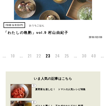
FOOD & RECIPE
おうちごはん
「わたしの晩酌」vol.9 村山由紀子
2018/02/09
...
10
...
21
22
23
24
25
...
30
40
...
いま人気の記事はこちら
1
夏野菜を楽しむ！ トマトの人気レシピ特集
2
ゲストも驚く！ 玉ねぎのおもてなし料理