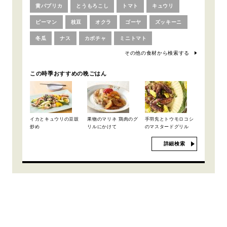
黄パプリカ
とうもろこし
トマト
キュウリ
ピーマン
枝豆
オクラ
ゴーヤ
ズッキーニ
冬瓜
ナス
カボチャ
ミニトマト
その他の食材から検索する
この時季おすすめの晩ごはん
イカとキュウリの豆豉
果物のマリネ 鶏肉のグ
手羽先とトウモロコシ
炒め
リルにかけて
のマスタードグリル
詳細検索