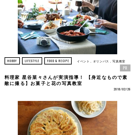
HOBBY
LIFESTYLE
FOOD & RECIPE
イベント
オリンパス
写真教室
PR
料理家 星谷菜々さんが実演指導！ 【身近なもので素
敵に撮る】お菓子と花の写真教室
2018/02/26