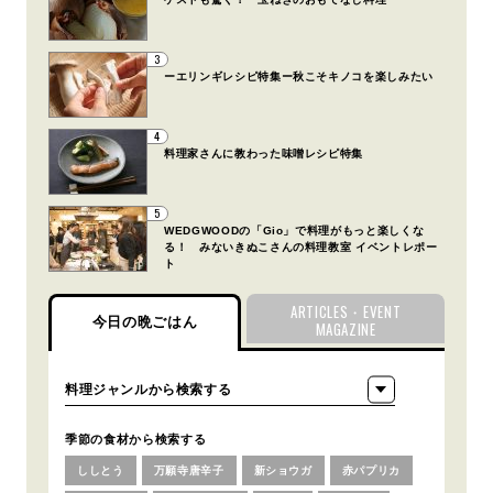
3
ーエリンギレシピ特集ー秋こそキノコを楽しみたい
4
料理家さんに教わった味噌レシピ特集
5
WEDGWOODの「Gio」で料理がもっと楽しくな
る！ みないきぬこさんの料理教室 イベントレポー
ト
ARTICLES・EVENT
今日の晩ごはん
MAGAZINE
季節の食材から検索する
ししとう
万願寺唐辛子
新ショウガ
赤パプリカ