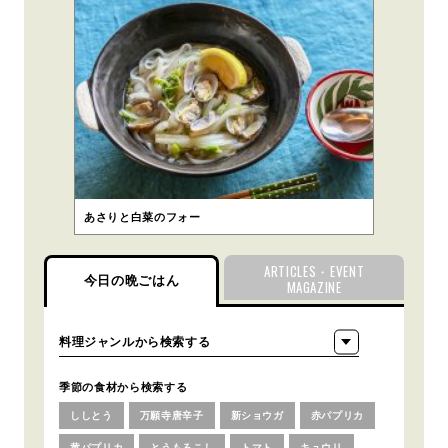
あさりと白菜のフォー
ARTICLES・EVENT
今日の晩ごはん
MAGAZINE
季節の食材から検索する
ししとう
万願寺唐辛子
新ショウガ
赤パプリカ
黄パプリカ
とうもろこし
トマト
キュウリ