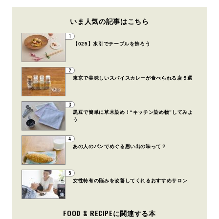
いま人気の記事はこちら
1
【025】水引でテーブルを飾ろう
2
東京で美味しいスパイスカレーが食べられる店５選
3
黒豆で簡単に草木染め！“キッチン染め物”してみよ
う
4
あの人のパンでめぐる思い出の味って？
5
女性特有の悩みを改善してくれるおすすめサロン
FOOD & RECIPEに関連する本