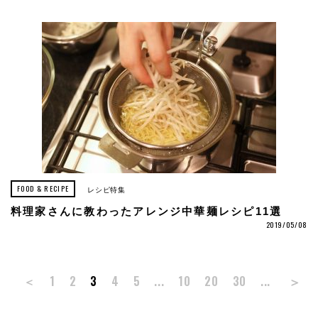
FOOD & RECIPE
レシピ特集
料理家さんに教わったアレンジ中華麺レシピ11選
2019/05/08
＞
＜
1
2
3
4
5
...
10
20
30
...