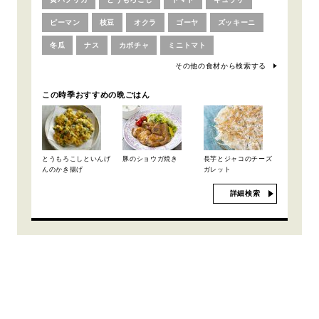
ピーマン
枝豆
オクラ
ゴーヤ
ズッキーニ
冬瓜
ナス
カボチャ
ミニトマト
その他の食材から検索する
この時季おすすめの晩ごはん
とうもろこしといんげ
豚のショウガ焼き
長芋とジャコのチーズ
んのかき揚げ
ガレット
詳細検索