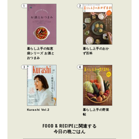
1
2
暮らし上手の知恵
暮らし上手のおか
袋シリーズ お酒と
ず百科
おつまみ
3
4
Kurashi Vol.2
暮らし上手の野菜
帖
FOOD & RECIPEに関連する
今日の晩ごはん