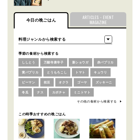
ARTICLES・EVENT
今日の晩ごはん
MAGAZINE
季節の食材から検索する
ししとう
万願寺唐辛子
新ショウガ
赤パプリカ
黄パプリカ
とうもろこし
トマト
キュウリ
ピーマン
枝豆
オクラ
ゴーヤ
ズッキーニ
冬瓜
ナス
カボチャ
ミニトマト
その他の食材から検索する
この時季おすすめの晩ごはん