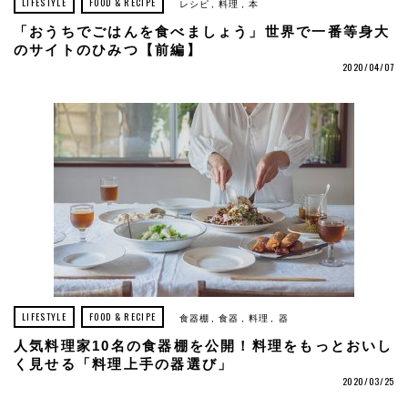
LIFESTYLE
FOOD & RECIPE
レシピ
料理
本
「おうちでごはんを食べましょう」世界で一番等身大
のサイトのひみつ【前編】
2020/04/07
LIFESTYLE
FOOD & RECIPE
食器棚
食器
料理
器
人気料理家10名の食器棚を公開！料理をもっとおいし
く見せる「料理上手の器選び」
2020/03/25