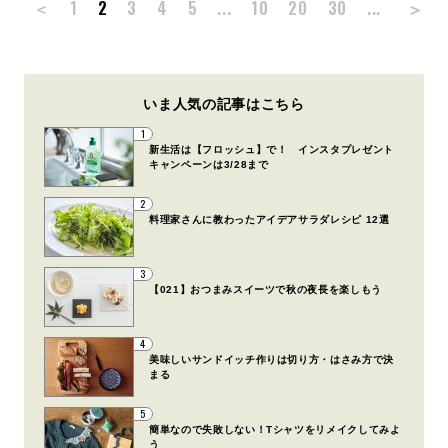
＞
＜
1
2
3
4
5
...
10
20
30
...
いま人気の記事はこちら
1
新生活は【フロッシュ】で！ インスタプレゼント
キャンペーンは3/28まで
2
料理家さんに教わったアイデアサラダレシピ 12選
3
【021】おつまみスイーツで秋の夜長を楽しもう
4
美味しいサンドイッチ作りは切り方・はさみ方で決
まる
5
簡単なので失敗しない！Tシャツをリメイクしてみよ
う