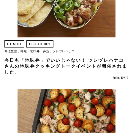
LIFESTYLE
FOOD & RECIPE
料理教室
時短
地味弁
弁当
ツレヅレハナコ
今日も「地味弁」でいいじゃない！ ツレヅレハナコ
さんの地味弁クッキングトークイベントが開催されま
した。
2019/12/19