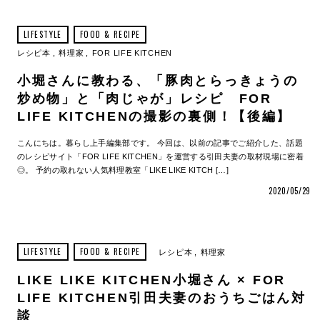
LIFESTYLE
FOOD & RECIPE
レシピ本
料理家
FOR LIFE KITCHEN
小堀さんに教わる、「豚肉とらっきょうの
炒め物」と「肉じゃが」レシピ FOR
LIFE KITCHENの撮影の裏側！【後編】
こんにちは。暮らし上手編集部です。 今回は、以前の記事でご紹介した、話題
のレシピサイト「FOR LIFE KITCHEN」を運営する引田夫妻の取材現場に密着
◎。 予約の取れない人気料理教室「LIKE LIKE KITCH […]
2020/05/29
LIFESTYLE
FOOD & RECIPE
レシピ本
料理家
LIKE LIKE KITCHEN小堀さん × FOR
LIFE KITCHEN引田夫妻のおうちごはん対
談