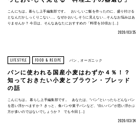
こんにちは。暮らし上手編集部です。 おいしいご飯を作ったのに、盛り付ける
となんだかしっくりこない…。なぜかおいしそうに見えない…そんなお悩みはあ
りませんか？ 今日は、そんなあなたにおすすめの「料理を10倍お […]
2020/03/25
LIFESTYLE
FOOD & RECIPE
パン
オーガニック
パンに使われる国産小麦はわずか４％！？
知っておきたい小麦とブラウン・ブレッド
の話
こんにちは。 暮らし上手編集部です。 あなたは、“パン”といったらどんなパン
を思い浮かべますか？ きっと、食パンや菓子パンなど、“白いパン”が思い浮かぶ
方が多いのではないでしょうか？ でも今回 […]
2020/03/24