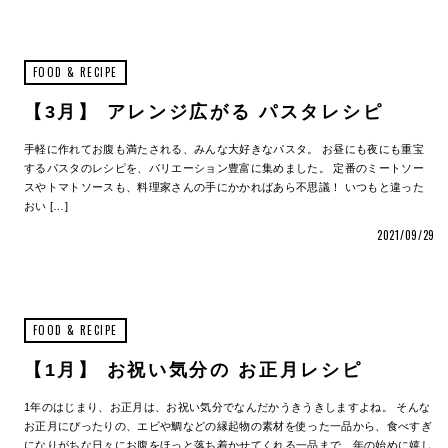
FOOD & RECIPE
【3月】 アレンジ広がる パスタレシピ
手軽に作れてお腹も満たされる、みんな大好きなパスタ。 お昼にも夜にも重宝
するパスタのレシピを、バリエーション豊富に集めました。 定番のミートソー
スやトマトソースも、料理家さんの手にかかればあら不思議！ いつもと違った
おい […]
2021/09/29
FOOD & RECIPE
【1月】 お祝い気分の お正月レシピ
1年のはじまり、お正月は、お祝い気分でなんだかうきうきしますよね。 そんな
お正月にぴったりの、エビや鯛などの縁起物の素材を使った一品から、食べすぎ
になりがちな日々にお腹をほっと落ち着かせてくれる一品まで、年の始めに嬉し