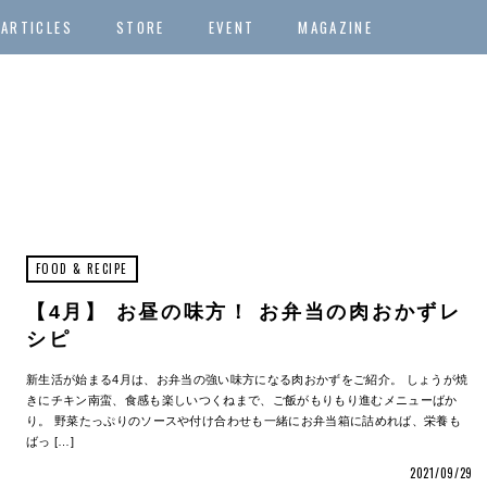
ARTICLES
STORE
EVENT
MAGAZINE
FOOD & RECIPE
【4月】 お昼の味方！ お弁当の肉おかずレ
シピ
新生活が始まる4月は、お弁当の強い味方になる肉おかずをご紹介。 しょうが焼
きにチキン南蛮、食感も楽しいつくねまで、ご飯がもりもり進むメニューばか
り。 野菜たっぷりのソースや付け合わせも一緒にお弁当箱に詰めれば、栄養も
ばっ […]
2021/09/29