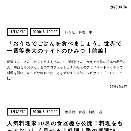
2020/04/16
LIFESTYLE
FOOD & RECIPE
レシピ
料理
本
「おうちでごはんを食べましょう」世界で
一番等身大のサイトのひみつ【前編】
伊藤まさこさん、たくまたまえさん、中山智恵さん、かえる食堂の松本朱希子さ
ん、中西なちおさん…食のプロフェッショナルたちのプライベートキッチンで、
料理を習い、レシピや教わったことを紹介する人気レシピサイト「FOR LIFE
[…]
2020/04/07
LIFESTYLE
FOOD & RECIPE
食器棚
食器
料理
器
人気料理家10名の食器棚を公開！料理をも
っとおいしく見せる「料理上手の器選び」