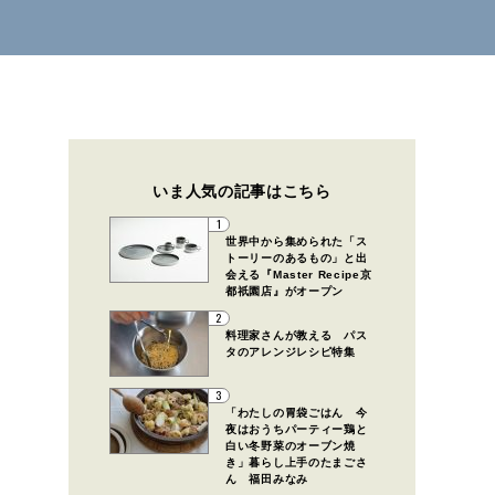
いま人気の記事はこちら
1
世界中から集められた「ス
トーリーのあるもの」と出
会える『Master Recipe京
都祇園店』がオープン
2
料理家さんが教える パス
タのアレンジレシピ特集
3
「わたしの胃袋ごはん 今
夜はおうちパーティー鶏と
白い冬野菜のオーブン焼
き」暮らし上手のたまごさ
ん 福田みなみ