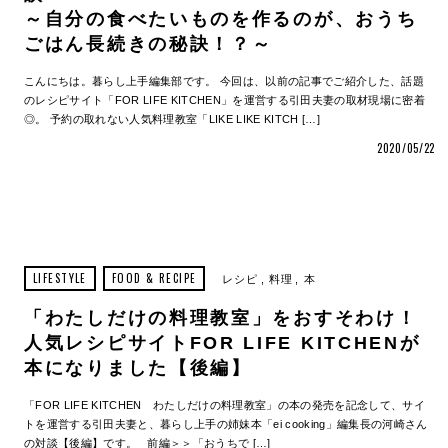
～自分の食べたいものを作るのが、おうち
ごはん長続きの秘訣！？～
こんにちは。暮らし上手編集部です。 今回は、以前の記事でご紹介した、話題
のレシピサイト「FOR LIFE KITCHEN」を運営する引田夫妻の取材現場に密着
◎。 予約の取れない人気料理教室「LIKE LIKE KITCH […]
2020/05/22
LIFESTYLE
FOOD & RECIPE
レシピ
料理
本
「わたしだけの料理教室」をおすそわけ！
人気レシピサイトFOR LIFE KITCHENが
本になりました【後編】
「FOR LIFE KITCHEN わたしだけの料理教室」の本の発売を記念して、サイ
トを運営する引田夫妻と、暮らし上手の姉妹本「ei cooking」編集長の河崎さん
の対談【後編】です。 前編＞＞「おうちで […]