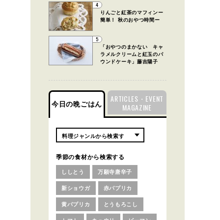
4
りんごと紅茶のマフィンー
簡単！ 秋のおやつ時間ー
5
「おやつのまかない キャ
ラメルクリームと紅玉のパ
ウンドケーキ」藤吉陽子
ARTICLES・EVENT
今日の晩ごはん
MAGAZINE
季節の食材から検索する
ししとう
万願寺唐辛子
新ショウガ
赤パプリカ
黄パプリカ
とうもろこし