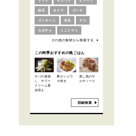
トマト
キュウリ
ピーマン
枝豆
オクラ
ゴーヤ
ズッキーニ
冬瓜
ナス
カボチャ
ミニトマト
その他の食材から検索する
この時季おすすめの晩ごはん
サバの酒蒸
豚のショウ
蒸し鶏のサ
し サワー
ガ焼き
ルサソース
クリーム醤
油添え
詳細検索