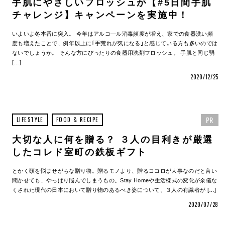
手肌にやさしいフロッシュが【#5日間手肌
チャレンジ】キャンペーンを実施中！
いよいよ冬本番に突入。 今年はアルコ―ル消毒頻度が増え、家での食器洗い頻
度も増えたことで、例年以上に｢手荒れが気になる｣と感じている方も多いのでは
ないでしょうか。 そんな方にぴったりの食器用洗剤フロッシュ。 手肌と同じ弱
[…]
2020/12/25
PR
LIFESTYLE
FOOD & RECIPE
大切な人に何を贈る？ ３人の目利きが厳選
したコレド室町の鉄板ギフト
とかく頭を悩ませがちな贈り物。贈るモノより、贈るココロが大事なのだと言い
聞かせても、やっぱり悩んでしまうもの。Stay Homeや生活様式の変化が余儀な
くされた現代の日本において贈り物のあるべき姿について、３人の有識者が […]
2020/07/28