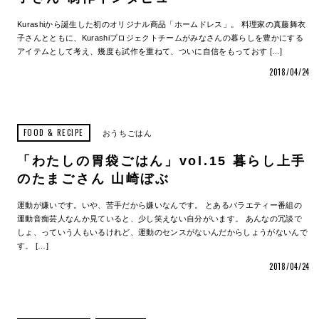
Kurashiから誕生した初のオリジナル商品「ホームドレス」。 料理家の真藤舞衣
子さんとともに、Kurashiプロジェクトチームがみなさんの暮らしを豊かにする
アイテムとして考え、幾度も試作を重ねて、ついに自信をもっておす […]
2018/04/24
FOOD & RECIPE
おうちごはん
「わたしの胃袋ごはん」vol.15 暮らし上手
のたまごさん 山崎ぼぶ
運動が嫌いです。いや、苦手だから嫌いなんです。 とあるバラエティー番組の
運動音痴芸人なんか見ていると、少し笑えない自分がいます。 あんなの冗談で
しょ、っていう人もいるけれど、運動のセンスがないんだからしょうがないんで
す。 […]
2018/04/24