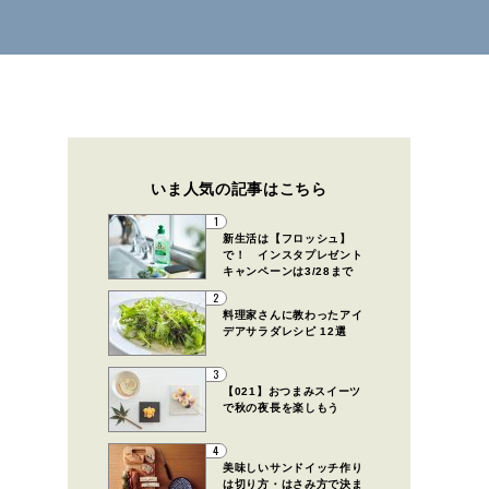
いま人気の記事はこちら
1
新生活は【フロッシュ】
で！ インスタプレゼント
キャンペーンは3/28まで
2
料理家さんに教わったアイ
デアサラダレシピ 12選
3
【021】おつまみスイーツ
で秋の夜長を楽しもう
4
美味しいサンドイッチ作り
は切り方・はさみ方で決ま