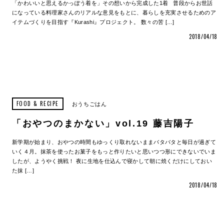
「かわいいと思えるかっぽう着を」その想いから完成した1着 普段からお世話
になっている料理家さんのリアルな意見をもとに、暮らしを充実させるためのア
イテムづくりを目指す『Kurashi』プロジェクト。 数々の苦 […]
2018/04/18
FOOD & RECIPE
おうちごはん
「おやつのまかない」vol.19 藤吉陽子
新学期が始まり、おやつの時間もゆっくり取れないままバタバタと毎日が過ぎて
いく４月。抹茶を使ったお菓子をもっと作りたいと思いつつ形にできないでいま
したが、ようやく挑戦！ 夜に生地を仕込んで寝かして朝に焼くだけにしておい
た抹 […]
2018/04/18