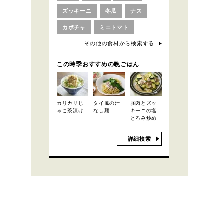
ズッキーニ
冬瓜
ナス
カボチャ
ミニトマト
その他の食材から検索する
この時季おすすめの晩ごはん
カリカリじ
タイ風の汁
豚肉とズッ
ゃこ茶漬け
なし麺
キーニの塩
とろみ炒め
詳細検索