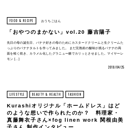
FOOD & RECIPE
おうちごはん
「おやつのまかない」vol.20 藤吉陽子
先日の母の誕生日、バナナ好きの母のためにカスタードクリームと生クリームた
っぷりのバナナタルトを作ってみました。 まだ完熟前の酸味が残るバナナの両
面を軽く焼き、カラメル化したグラニュー糖でカリッとさせました。マイヤーレ
モン […]
2018/04/25
LIFESTYLE
BEAUTY & HEALTH
FASHION
Kurashiオリジナル「ホームドレス」はど
のような想いで作られたのか？ 料理家・
真藤舞衣子さん×fog linen work 関根由美
子さん 制作インタビュー