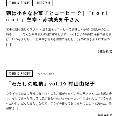
FOOD & RECIPE
LIFESTYLE
朝は小さなお菓子とコーヒーで｜『t o r i
c o t 』主宰・赤城美知子さん
苦手な朝も楽しくスタート 焼き菓子とコーヒーで美味しく手軽に目覚めのひと
時を…… 。 そんな赤城さんの朝に密着します。 休日などの時間に余裕のある朝
は、いつもよりちょっと豪華な朝食を優雅に楽しむ。 定番の焼き菓子に季節の
[…]
2018/04/23
FOOD & RECIPE
おうちごはん
「わたしの晩酌」vol.19 村山由紀子
フライってたまに無性に食べたくなる。揚がったパン粉のサクッとした食感と香
り、そして食べた時に口に広がる食材のジューシーさ。今日はそんな『フライ食
べたい日』だったみたいなので、フライを作っておつまみにしようと決めた。冷
蔵庫 […]
2018/04/20