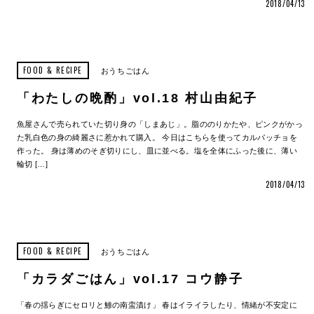
2018/04/13
FOOD & RECIPE
おうちごはん
「わたしの晩酌」vol.18 村山由紀子
魚屋さんで売られていた切り身の「しまあじ」。脂ののりかたや、ピンクがかっ
た乳白色の身の綺麗さに惹かれて購入。 今日はこちらを使ってカルパッチョを
作った。 身は薄めのそぎ切りにし、皿に並べる。塩を全体にふった後に、薄い
輪切 […]
2018/04/13
FOOD & RECIPE
おうちごはん
「カラダごはん」vol.17 コウ静子
「春の揺らぎにセロリと鯵の南蛮漬け」 春はイライラしたり、情緒が不安定に