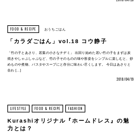
FOOD & RECIPE
おうちごはん
「カラダごはん」vol.18 コウ静子
「竹の子とあさり、若葉の小さなチヂミ」 出回り始めた若い竹の子をまずは炭
焼きやしゃぶしゃぶなど、竹の子そのものの味や形姿をシンプルに楽しむと、炒
めものや煮物、パスタやスープにと存分に味わい尽くします。 今日はあさりと
合わ […]
2018/04/19
LIFESTYLE
FOOD & RECIPE
FASHION
Kurashiオリジナル『ホームドレス』の魅
力とは？