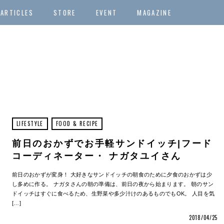
ARTICLES
STORE
EVENT
MAGAZINE
LIFESTYLE
FOOD & RECIPE
前日のおかずでお手軽サンドイッチ|フード
コーディネーター・ ナガタユイさん
前日のおかずが変身！ 大好きなサンドイッチの朝食のために夕食のおかずは少
し多めに作る。 ナガタさんの朝の準備は、前日の夜から始まります。 朝のサン
ドイッチはすぐに食べるため、生野菜や多少汁けのあるものでもOK。 人目を気
[…]
2018/04/25