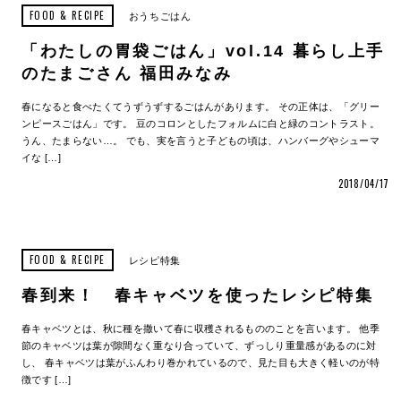
FOOD & RECIPE
おうちごはん
「わたしの胃袋ごはん」vol.14 暮らし上手
のたまごさん 福田みなみ
春になると食べたくてうずうずするごはんがあります。 その正体は、「グリー
ンピースごはん」です。 豆のコロンとしたフォルムに白と緑のコントラスト。
うん、たまらない…。 でも、実を言うと子どもの頃は、ハンバーグやシューマ
イな […]
2018/04/17
FOOD & RECIPE
レシピ特集
春到来！ 春キャベツを使ったレシピ特集
春キャベツとは、秋に種を撒いて春に収穫されるもののことを言います。 他季
節のキャベツは葉が隙間なく重なり合っていて、ずっしり重量感があるのに対
し、 春キャベツは葉がふんわり巻かれているので、見た目も大きく軽いのが特
徴です […]