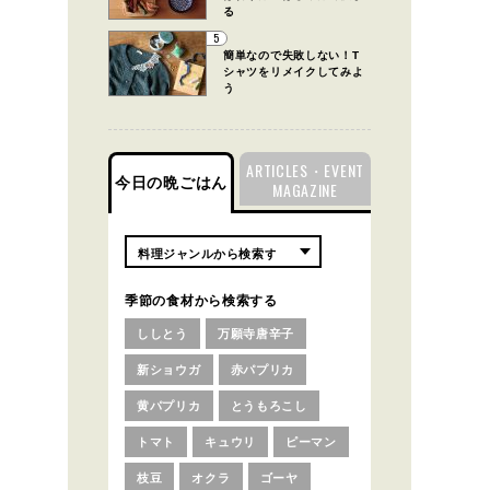
る
5
簡単なので失敗しない！T
シャツをリメイクしてみよ
う
ARTICLES・EVENT
今日の晩ごはん
MAGAZINE
季節の食材から検索する
ししとう
万願寺唐辛子
新ショウガ
赤パプリカ
黄パプリカ
とうもろこし
トマト
キュウリ
ピーマン
枝豆
オクラ
ゴーヤ