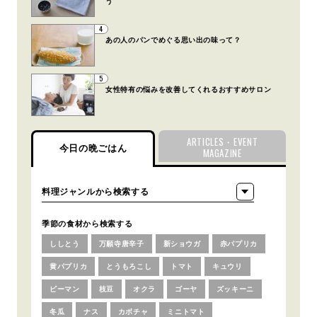
う
4
あの人のパンでめぐる思い出の味って？
5
女性特有の悩みを改善してくれるおすすめサロン
ARTICLES・EVENT
今日の晩ごはん
MAGAZINE
季節の食材から検索する
ししとう
万願寺唐辛子
新ショウガ
赤パプリカ
黄パプリカ
とうもろこし
トマト
キュウリ
ピーマン
枝豆
オクラ
ゴーヤ
ズッキーニ
冬瓜
ナス
カボチャ
ミニトマト