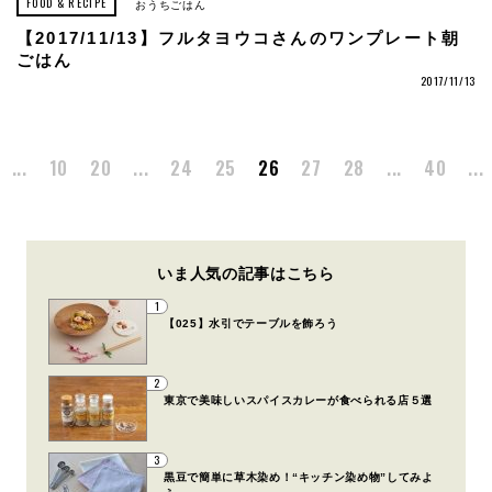
FOOD & RECIPE
おうちごはん
【2017/11/13】フルタヨウコさんのワンプレート朝
ごはん
2017/11/13
...
10
20
...
24
25
26
27
28
...
40
...
いま人気の記事はこちら
1
【025】水引でテーブルを飾ろう
2
東京で美味しいスパイスカレーが食べられる店５選
3
黒豆で簡単に草木染め！“キッチン染め物”してみよ