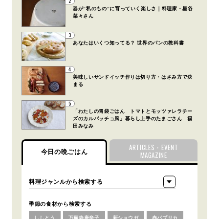
2
器が”私のもの”に育っていく楽しさ｜料理家・星谷
菜々さん
3
あなたはいくつ知ってる？ 世界のパンの教科書
4
美味しいサンドイッチ作りは切り方・はさみ方で決
まる
5
「わたしの胃袋ごはん トマトとモッツァレラチー
ズのカルパッチョ風」暮らし上手のたまごさん 福
田みなみ
ARTICLES・EVENT
今日の晩ごはん
MAGAZINE
季節の食材から検索する
ししとう
万願寺唐辛子
新ショウガ
赤パプリカ