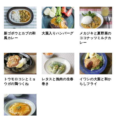
新ゴボウとカブの和
大葉入りハンバーグ
メカジキと夏野菜の
風カレー
ココナッツミルクカ
レー
トウモロコシとミョ
レタスと挽肉の生春
イワシの大葉と和か
ウガの鶏つくね
巻き
らしフライ