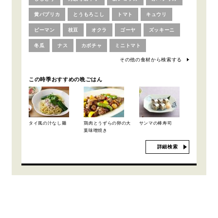
黄パプリカ
とうもろこし
トマト
キュウリ
ピーマン
枝豆
オクラ
ゴーヤ
ズッキーニ
冬瓜
ナス
カボチャ
ミニトマト
その他の食材から検索する
この時季おすすめの晩ごはん
タイ風の汁なし麺
鶏肉とうずらの卵の大
サンマの棒寿司
葉味噌焼き
詳細検索