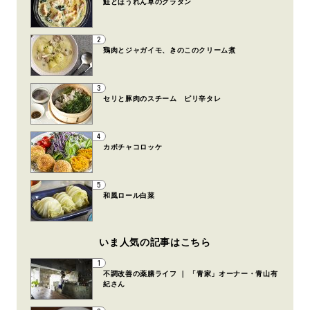
鮭とほうれん草のグラタン
2
鶏肉とジャガイモ、きのこのクリーム煮
3
セリと豚肉のスチーム ピリ辛タレ
4
カボチャコロッケ
5
和風ロール白菜
いま人気の記事はこちら
1
不調改善の薬膳ライフ ｜ 「青家」オーナー・青山有
紀さん