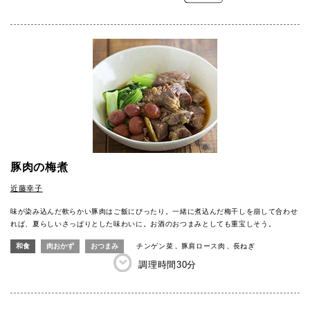
豚肉の梅煮
近藤幸子
味が染み込んだ軟らかい豚肉はご飯にぴったり。一緒に煮込んだ梅干しを崩して合わせ
れば、夏らしいさっぱりとした味わいに。お酒のおつまみとしても重宝しそう。
和食
肉おかず
おつまみ
チンゲン菜
豚肩ロース肉
長ねぎ
調理時間
30分