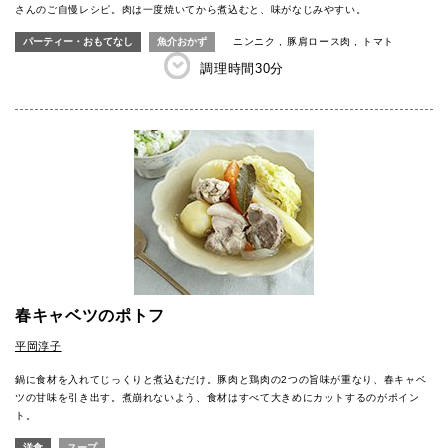
さんのご自慢レシピ。肉は一度焼いてから煮込むと、味がなじみやすい。
パーティー・おもてなし
魚介おかず
ニンニク
豚肩ロース肉
トマト
調理時間
30分
春キャベツのポトフ
平岡淳子
鍋に食材を入れてじっくりと煮込むだけ。豚肉と鶏肉の2つの旨味が重なり、春キャベ
ツの甘味を引き出す。煮崩れないよう、食材はすべて大きめにカットするのがポイン
ト。
洋食
スープ