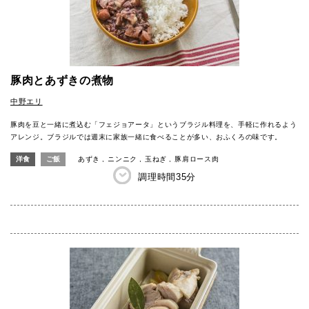
豚肉とあずきの煮物
中野エリ
豚肉を豆と一緒に煮込む「フェジョアータ」というブラジル料理を、手軽に作れるよう
アレンジ。ブラジルでは週末に家族一緒に食べることが多い、おふくろの味です。
洋食
ご飯
あずき
ニンニク
玉ねぎ
豚肩ロース肉
調理時間
35分