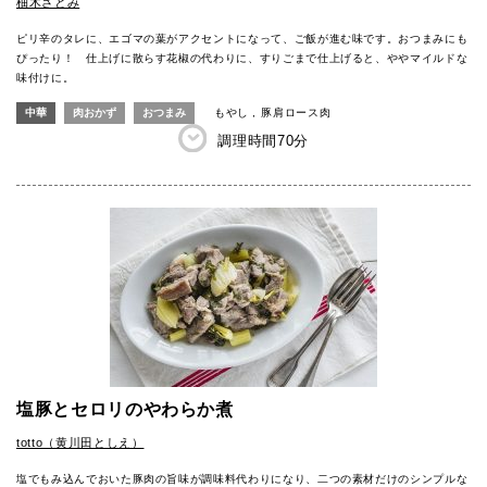
柚木さとみ
ピリ辛のタレに、エゴマの葉がアクセントになって、ご飯が進む味です。おつまみにも
ぴったり！ 仕上げに散らす花椒の代わりに、すりごまで仕上げると、ややマイルドな
味付けに。
中華
肉おかず
おつまみ
もやし
豚肩ロース肉
調理時間
70分
塩豚とセロリのやわらか煮
totto（黄川田としえ）
塩でもみ込んでおいた豚肉の旨味が調味料代わりになり、二つの素材だけのシンプルな