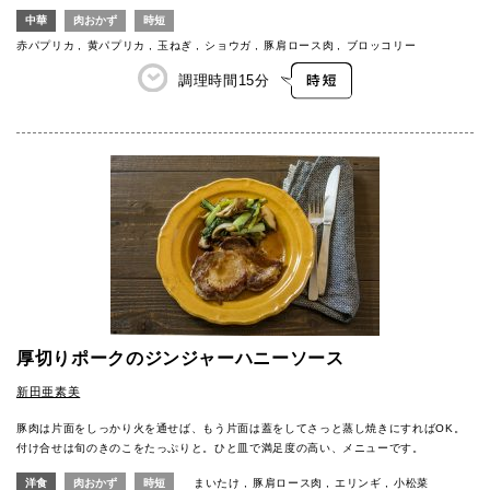
中華
肉おかず
時短
赤パプリカ
黄パプリカ
玉ねぎ
ショウガ
豚肩ロース肉
ブロッコリー
調理時間
15分
厚切りポークのジンジャーハニーソース
新田亜素美
豚肉は片面をしっかり火を通せば、もう片面は蓋をしてさっと蒸し焼きにすればOK。
付け合せは旬のきのこをたっぷりと。ひと皿で満足度の高い、メニューです。
洋食
肉おかず
時短
まいたけ
豚肩ロース肉
エリンギ
小松菜