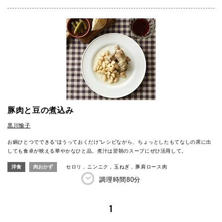
豚肉と豆の煮込み
黒川愉子
お鍋ひとつでできる“ほうっておくだけ”レシピながら、ちょっとしたもてなしの席に出
しても食卓が映える華やかなひと品。煮汁は翌朝のスープにぜひ活用して。
洋食
肉おかず
セロリ
ニンニク
玉ねぎ
豚肩ロース肉
調理時間
80分
1