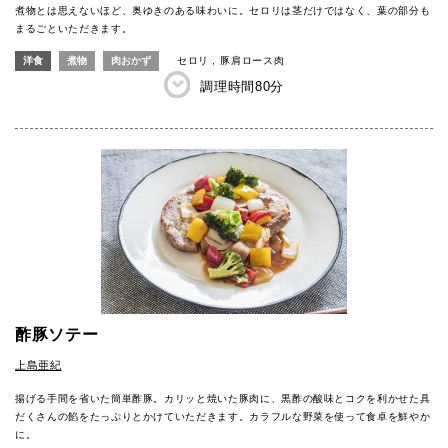
煮物とは思えないほど、奥ゆきのある味わいに。セロリは茎だけではなく、葉の部分も
まるごといただきます。
洋食
煮物
肉おかず
セロリ
豚肩ロース肉
調理時間
80分
酢豚ソテー
上島亜紀
揚げる手間を省いた簡単酢豚。カリッと焼いた豚肉に、黒酢の酸味とコクを利かせた具
だくさんの餡をたっぷりとかけていただきます。カラフルな野菜を使って食卓を鮮やか
に。