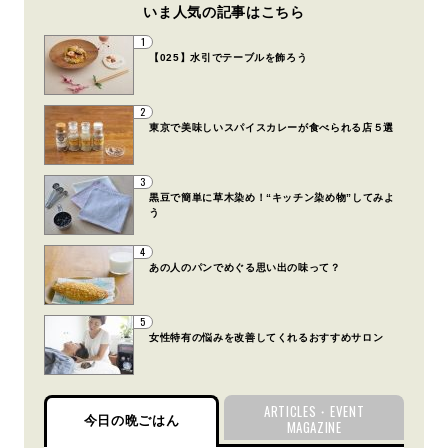
いま人気の記事はこちら
1
【025】水引でテーブルを飾ろう
2
東京で美味しいスパイスカレーが食べられる店５選
3
黒豆で簡単に草木染め！“キッチン染め物”してみよ
う
4
あの人のパンでめぐる思い出の味って？
5
女性特有の悩みを改善してくれるおすすめサロン
ARTICLES・EVENT
今日の晩ごはん
MAGAZINE