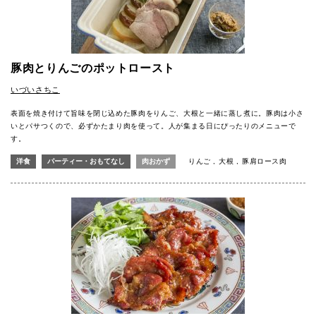
豚肉とりんごのポットロースト
いづいさちこ
表面を焼き付けて旨味を閉じ込めた豚肉をりんご、大根と一緒に蒸し煮に。豚肉は小さ
いとパサつくので、必ずかたまり肉を使って。人が集まる日にぴったりのメニューで
す。
洋食
パーティー・おもてなし
肉おかず
りんご
大根
豚肩ロース肉