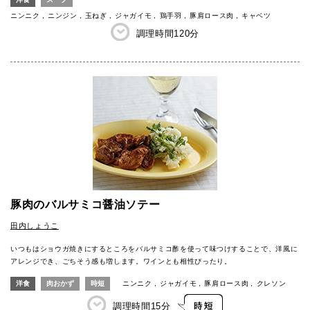
ニンニク
ニンジン
玉ねぎ
ジャガイモ
鶏手羽
豚肩ロース肉
キャベツ
調理時間
120分
豚肉のバルサミコ醤油ソテー
田内しょうこ
いつもはショウガ焼きにするところをバルサミコ酢を使って味つけすることで、洋風に
アレンジでき、ごちそう感も増します。ワインとも相性ぴったり。
洋食
肉おかず
時短
ニンニク
ジャガイモ
豚肩ロース肉
クレソン
調理時間
15分