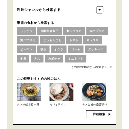
季節の食材から検索する
ししとう
万願寺唐辛子
新ショウガ
赤パプリカ
黄パプリカ
とうもろこし
トマト
キュウリ
ピーマン
枝豆
オクラ
ゴーヤ
ズッキーニ
冬瓜
ナス
カボチャ
ミニトマト
その他の食材から検索する
この時季おすすめの晩ごはん
ナスそぼろ担々麺
ガパオライス
ナスと鮭の南蛮漬け
詳細検索