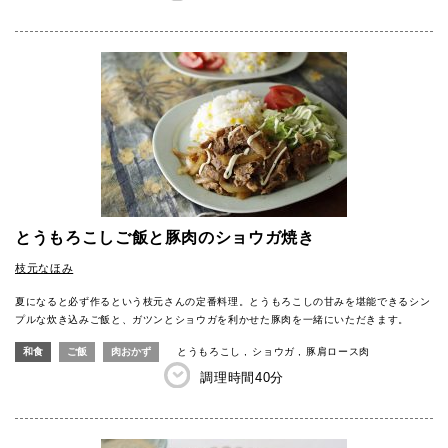
とうもろこしご飯と豚肉のショウガ焼き
枝元なほみ
夏になると必ず作るという枝元さんの定番料理。とうもろこしの甘みを堪能できるシン
プルな炊き込みご飯と、ガツンとショウガを利かせた豚肉を一緒にいただきます。
和食
ご飯
肉おかず
とうもろこし
ショウガ
豚肩ロース肉
調理時間
40分