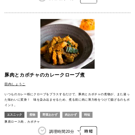
豚肉とカボチャのカレークローブ煮
田内しょうこ
いつものカレー粉にクローブをプラスするだけで、豚肉とカボチャの煮物が、また違っ
た味わいに変身！ 味を染み込ませるため、煮る前に肉に薄力粉をつけて揚げるのもポ
イント。
エスニック
煮物
野菜おかず
肉おかず
時短
豚肩ロース肉
カボチャ
調理時間
20分