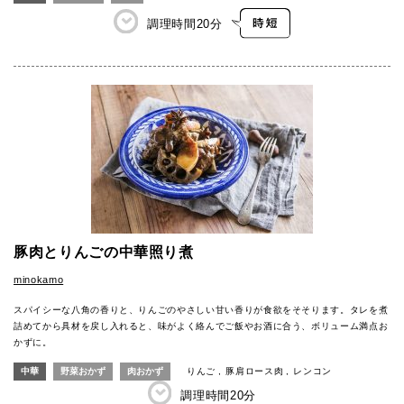
調理時間
20分
豚肉とりんごの中華照り煮
minokamo
スパイシーな八角の香りと、りんごのやさしい甘い香りが食欲をそそります。タレを煮
詰めてから具材を戻し入れると、味がよく絡んでご飯やお酒に合う、ボリューム満点お
かずに。
中華
野菜おかず
肉おかず
りんご
豚肩ロース肉
レンコン
調理時間
20分