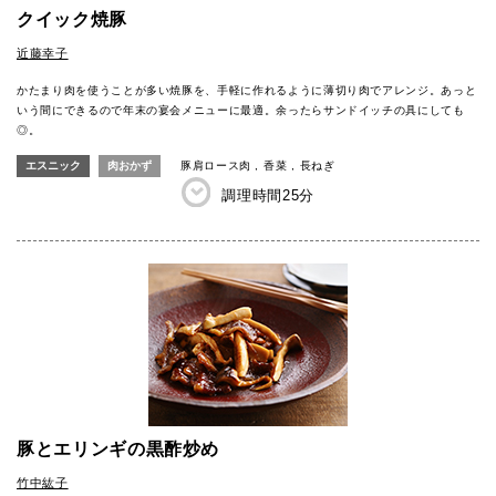
クイック焼豚
近藤幸子
かたまり肉を使うことが多い焼豚を、手軽に作れるように薄切り肉でアレンジ。あっと
いう間にできるので年末の宴会メニューに最適。余ったらサンドイッチの具にしても
◎。
エスニック
肉おかず
豚肩ロース肉
香菜
長ねぎ
調理時間
25分
豚とエリンギの黒酢炒め
竹中紘子