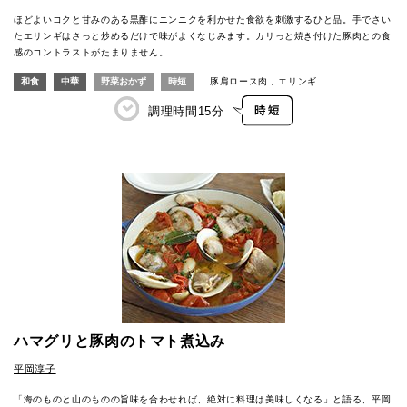
ほどよいコクと甘みのある黒酢にニンニクを利かせた食欲を刺激するひと品。手でさい
たエリンギはさっと炒めるだけで味がよくなじみます。カリっと焼き付けた豚肉との食
感のコントラストがたまりません。
和食
中華
野菜おかず
時短
豚肩ロース肉
エリンギ
調理時間
15分
ハマグリと豚肉のトマト煮込み
平岡淳子
「海のものと山のものの旨味を合わせれば、絶対に料理は美味しくなる」と語る、平岡