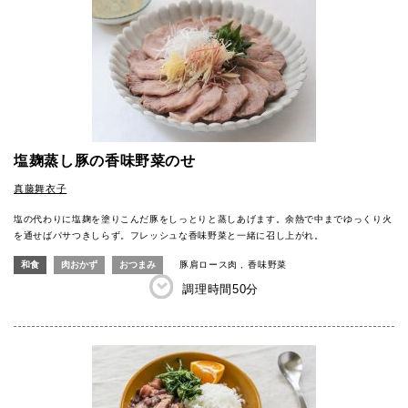
塩麹蒸し豚の香味野菜のせ
真藤舞衣子
塩の代わりに塩麹を塗りこんだ豚をしっとりと蒸しあげます。余熱で中までゆっくり火
を通せばパサつきしらず。フレッシュな香味野菜と一緒に召し上がれ。
和食
肉おかず
おつまみ
豚肩ロース肉
香味野菜
調理時間
50分