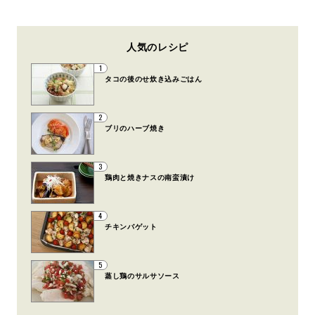
人気のレシピ
1
タコの後のせ炊き込みごはん
2
ブリのハーブ焼き
3
鶏肉と焼きナスの南蛮漬け
4
チキンバゲット
5
蒸し鶏のサルサソース