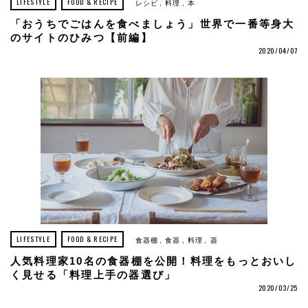
LIFESTYLE
FOOD & RECIPE
レシピ
料理
本
「おうちでごはんを食べましょう」世界で一番等身大
のサイトのひみつ【前編】
2020/04/07
LIFESTYLE
FOOD & RECIPE
食器棚
食器
料理
器
人気料理家10名の食器棚を公開！料理をもっとおいし
く見せる「料理上手の器選び」
2020/03/25