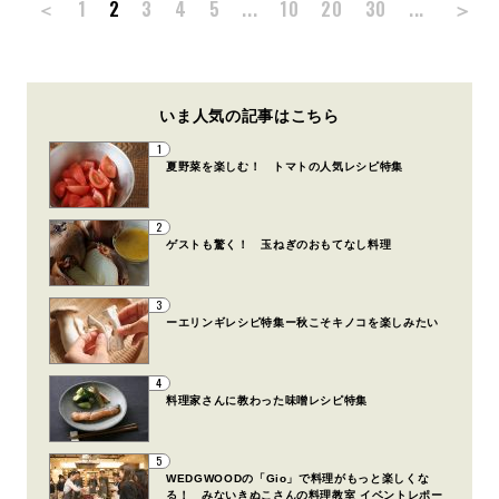
＞
＜
1
2
3
4
5
...
10
20
30
...
いま人気の記事はこちら
1
夏野菜を楽しむ！ トマトの人気レシピ特集
2
ゲストも驚く！ 玉ねぎのおもてなし料理
3
ーエリンギレシピ特集ー秋こそキノコを楽しみたい
4
料理家さんに教わった味噌レシピ特集
5
WEDGWOODの「Gio」で料理がもっと楽しくな
る！ みないきぬこさんの料理教室 イベントレポー