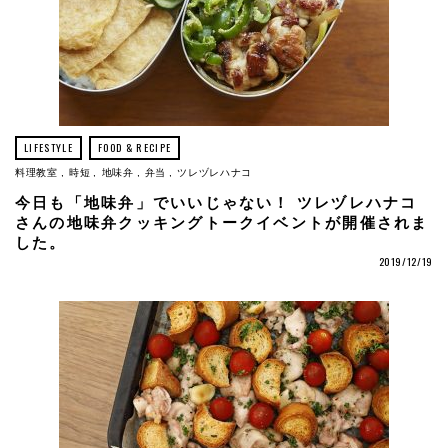
LIFESTYLE
FOOD & RECIPE
料理教室
時短
地味弁
弁当
ツレヅレハナコ
今日も「地味弁」でいいじゃない！ ツレヅレハナコ
さんの地味弁クッキングトークイベントが開催されま
した。
2019/12/19