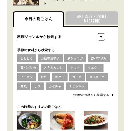
ト
ARTICLES・EVENT
今日の晩ごはん
MAGAZINE
季節の食材から検索する
ししとう
万願寺唐辛子
新ショウガ
赤パプリカ
黄パプリカ
とうもろこし
トマト
キュウリ
ピーマン
枝豆
オクラ
ゴーヤ
ズッキーニ
冬瓜
ナス
カボチャ
ミニトマト
その他の食材から検索する
この時季おすすめの晩ごはん