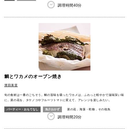
調理時間
40分
鯛とワカメのオーブン焼き
濱田美里
旬の食材は一番のごちそう。鯛の旨味を吸ったワカメは、ふわっと軽やかで滋味深い味
に。菜の花を、タケノコやフルーツトマトに変えて、アレンジを楽しみたい。
パーティー・おもてなし
魚介おかず
菜の花
海藻・乾物
その他魚
調理時間
20分