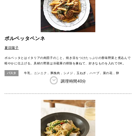
ポルペッタペンネ
夏目陽子
ポルペッタとはイタリアの肉団子のこと。焼き目をつけたっぷりの香味野菜と煮込んで
軽やかに仕上げる。具材の野菜は冷蔵庫の掃除を兼ねて、好きなものを入れてOK。
パスタ
牛乳
ニンニク
豚挽肉
シメジ
玉ねぎ
ハーブ
菜の花
卵
調理時間
40分