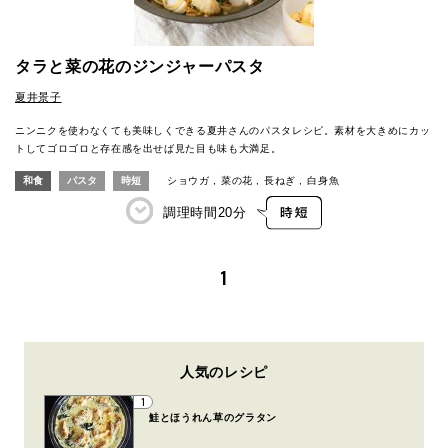
タラと菜の花のジンジャーパスタ
夏井景子
ニンニクを使わなくても美味しくできる夏井さんのパスタレシピ。素材を大きめにカッ
トしてゴロゴロと存在感を出せば見た目も味も大満足。
和食
パスタ
時短
ショウガ
菜の花
長ねぎ
白身魚
調理時間
20分
1
人気のレシピ
1
鮭とほうれん草のグラタン