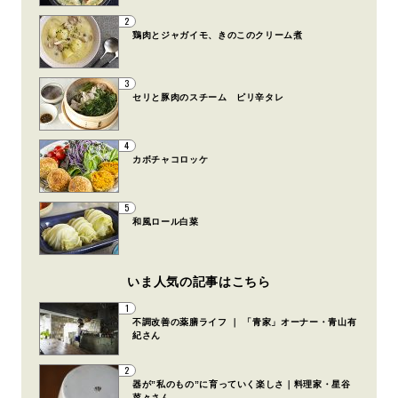
2
鶏肉とジャガイモ、きのこのクリーム煮
3
セリと豚肉のスチーム ピリ辛タレ
4
カボチャコロッケ
5
和風ロール白菜
いま人気の記事はこちら
1
不調改善の薬膳ライフ ｜ 「青家」オーナー・青山有
紀さん
2
器が”私のもの”に育っていく楽しさ｜料理家・星谷
菜々さん