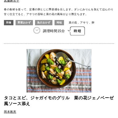
真藤舞衣子
春の食材を使って、定番の卵とじに季節感を出します。ダシにみりんを加えてほんのり
甘く仕立てると、アサリの旨味と菜の花の風味がより際立ちます。
和食
野菜おかず
魚介おかず
時短
菜の花
アサリ
卵
調理時間
15分
タコとエビ、ジャガイモのグリル 菜の花ジェノベーゼ
風ソース添え
岡本雅恵