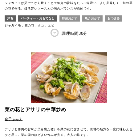
ジャガイモは茹でてから焼くことで魚介の旨味をたっぷり吸い、より美味しく。旬の菜
の花で作る、ほろ苦いソースとの味のバランスが絶妙です。
洋食
パーティー・おもてなし
野菜おかず
魚介おかず
おつまみ
ジャガイモ
菜の花
タコ
エビ
調理時間
30分
菜の花とアサリの中華炒め
金子ふみえ
アサリと豚肉の旨味が染み出た煮汁を菜の花に含ませて、食材の魅力を一度に味わえる
ひと品に。菜の花のほどよい苦みが光る、大人の味です。