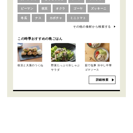
ピーマン
枝豆
オクラ
ゴーヤ
ズッキーニ
冬瓜
ナス
カボチャ
ミニトマト
その他の食材から検索する
この時季おすすめの晩ごはん
枝豆と大葉のつくね
野菜たっぷり冷しゃぶ
茹で塩豚 冷やし中華
サラダ
ゴマソース
詳細検索