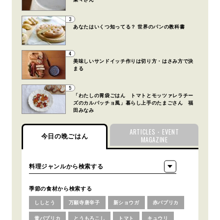
3
あなたはいくつ知ってる？ 世界のパンの教科書
4
美味しいサンドイッチ作りは切り方・はさみ方で決
まる
5
「わたしの胃袋ごはん トマトとモッツァレラチー
ズのカルパッチョ風」暮らし上手のたまごさん 福
田みなみ
ARTICLES・EVENT
今日の晩ごはん
MAGAZINE
季節の食材から検索する
ししとう
万願寺唐辛子
新ショウガ
赤パプリカ
黄パプリカ
とうもろこし
トマト
キュウリ