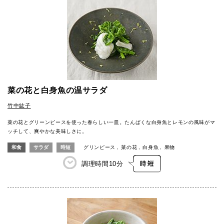
菜の花と白身魚の温サラダ
竹中紘子
菜の花とグリーンピースを使った春らしい一皿。たんぱくな白身魚とレモンの風味がマ
ッチして、爽やかな美味しさに。
和食
サラダ
時短
グリンピース
菜の花
白身魚
果物
調理時間
10分