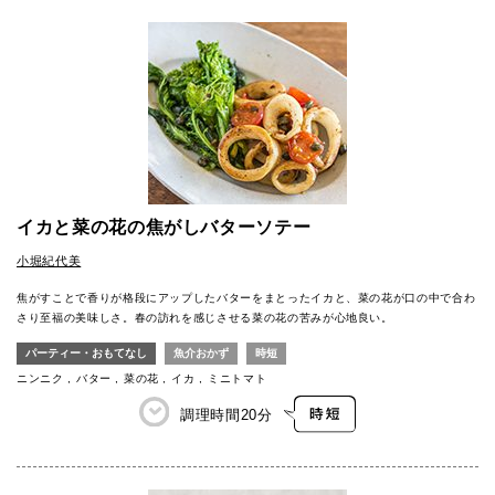
イカと菜の花の焦がしバターソテー
小堀紀代美
焦がすことで香りが格段にアップしたバターをまとったイカと、菜の花が口の中で合わ
さり至福の美味しさ。春の訪れを感じさせる菜の花の苦みが心地良い。
パーティー・おもてなし
魚介おかず
時短
ニンニク
バター
菜の花
イカ
ミニトマト
調理時間
20分