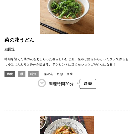
菜の花うどん
内田悟
時期を迎えた菜の花をあしらった春らしいひと皿。昆布と鰹節からとったダシで作るお
つゆはじんわりと身体が温まる。アクセントに加えたショウガがクセになる！
和食
麺
時短
菜の花
豆類・豆腐
調理時間
20分