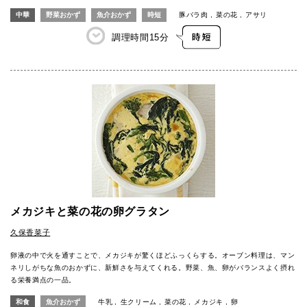
中華
野菜おかず
魚介おかず
時短
豚バラ肉
菜の花
アサリ
調理時間
15分
メカジキと菜の花の卵グラタン
久保香菜子
卵液の中で火を通すことで、メカジキが驚くほどふっくらする。オーブン料理は、マン
ネリしがちな魚のおかずに、新鮮さを与えてくれる。野菜、魚、卵がバランスよく摂れ
る栄養満点の一品。
和食
魚介おかず
牛乳
生クリーム
菜の花
メカジキ
卵