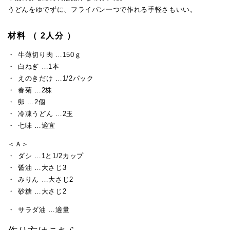
うどんをゆでずに、フライパン一つで作れる手軽さもいい。
材料 （ 2人分 ）
牛薄切り肉 …150ｇ
白ねぎ …1本
えのきだけ …1/2パック
春菊 …2株
卵 …2個
冷凍うどん …2玉
七味 …適宜
＜Ａ＞
ダシ …1と1/2カップ
醤油 …大さじ3
みりん …大さじ2
砂糖 …大さじ2
サラダ油 …適量