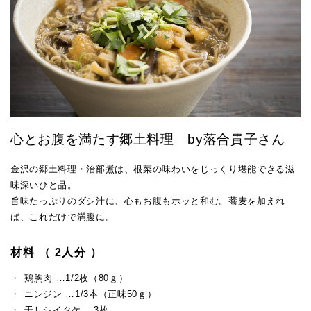
心とお腹を満たす郷土料理 by落合貴子さん
金沢の郷土料理・治部煮は、根菜の味わいをじっくり堪能できる滋
味深いひと品。
旨味たっぷりのダシ汁に、心もお腹もホッと和む。蕎麦を加えれ
ば、これだけで満腹に。
材料 （ 2人分 ）
鶏胸肉 …1/2枚（80ｇ）
ニンジン …1/3本（正味50ｇ）
干しシイタケ …3枚