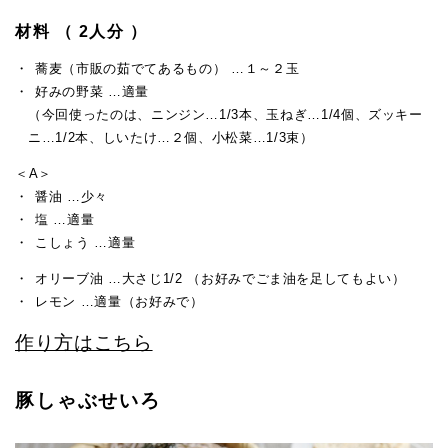
材料 （ 2人分 ）
蕎麦（市販の茹でてあるもの） …１～２玉
好みの野菜 …適量
（今回使ったのは、ニンジン…1/3本、玉ねぎ…1/4個、ズッキー
ニ…1/2本、しいたけ…２個、小松菜…1/3束）
＜A＞
醤油 …少々
塩 …適量
こしょう …適量
オリーブ油 …大さじ1/2 （お好みでごま油を足してもよい）
レモン …適量（お好みで）
作り方はこちら
豚しゃぶせいろ