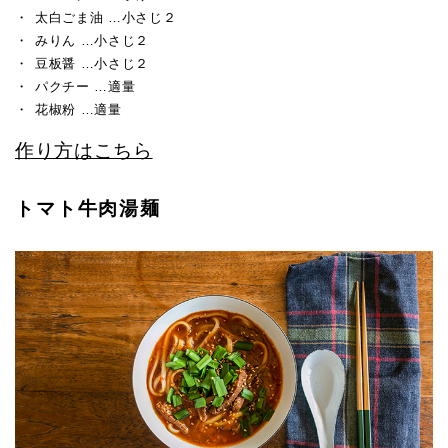
太白ごま油 …小さじ２
みりん …小さじ２
豆板醤 …小さじ２
パクチー …適量
花椒粉 …適量
作り方はこちら
トマト牛肉湯麺