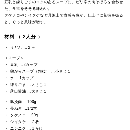
豆乳と練りごまのコクのあるスープに、ピリ辛の肉そぼろを合わせ
た、食欲をそそる味わい。
タケノコやシイタケなど具沢山で食感も豊か。仕上げに花椒を振る
と、ぐっと風味が増す。
材料 （ 2人分 ）
うどん …２玉
＜スープ＞
豆乳 …2カップ
鶏がらスープ（顆粒） …小さじ１
水 …1カップ
練りごま …大さじ１
薄口醤油 …大さじ１
豚挽肉 …100g
長ねぎ …1/2本
タケノコ …50g
シイタケ …２枚
ニンニク …１かけ