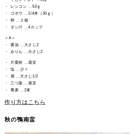
レンコン …50ｇ
ゴボウ …1/4本（30ｇ）
卵 …２個
ダシ汁 …4カップ
＜A＞
醤油 …大さじ2
みりん …大さじ2
片栗粉 …適宜
塩 …少々
酒 …大さじ1/2
三つ葉 …適宜
蕎麦 …2束
作り方はこちら
秋の鴨南蛮