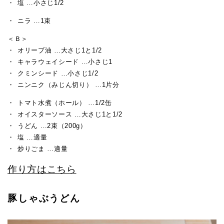
塩 …小さじ1/2
ニラ …1束
＜Ｂ＞
オリーブ油 …大さじ1と1/2
キャラウェイシード …小さじ1
クミンシード …小さじ1/2
ニンニク（みじん切り） …1片分
トマト水煮（ホール） …1/2缶
オイスターソース …大さじ1と1/2
うどん …2束（200g）
塩 …適量
炒りごま …適量
作り方はこちら
豚しゃぶうどん