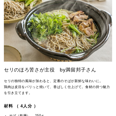
セリのほろ苦さが主役 by満留邦子さん
セリの独特の風味が加わると、定番のそばが新鮮な味わいに。
鶏肉は皮目をパリっと焼いて、香ばしく仕上げて。食材の持つ魅力
を引き立てます。
材料 （ 4人分 ）
そば（乾麺） …250ｇ