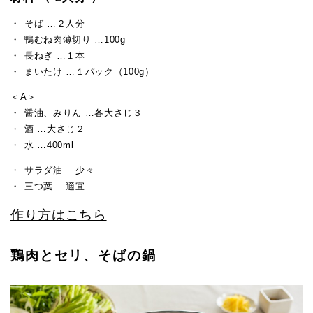
そば …２人分
鴨むね肉薄切り …100g
長ねぎ …１本
まいたけ …１パック（100g）
＜A＞
醤油、みりん …各大さじ３
酒 …大さじ２
水 …400ml
サラダ油 …少々
三つ葉 …適宜
作り方はこちら
鶏肉とセリ、そばの鍋