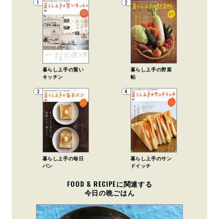
1
2
暮らし上手の賢い
暮らし上手の野菜
キッチン
帖
3
4
暮らし上手の毎日
暮らし上手のサン
パン
ドイッチ
FOOD & RECIPEに関連する
今日の晩ごはん