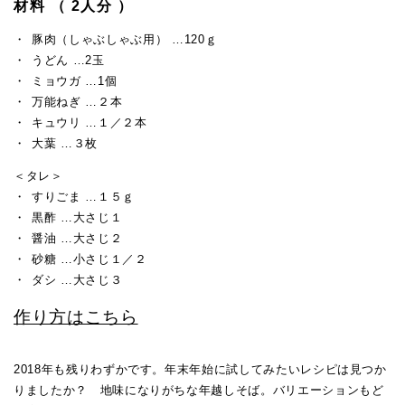
材料 （ 2人分 ）
豚肉（しゃぶしゃぶ用） …120ｇ
うどん …2玉
ミョウガ …1個
万能ねぎ …２本
キュウリ …１／２本
大葉 …３枚
＜タレ＞
すりごま …１５ｇ
黒酢 …大さじ１
醤油 …大さじ２
砂糖 …小さじ１／２
ダシ …大さじ３
作り方はこちら
2018年も残りわずかです。年末年始に試してみたいレシピは見つか
りましたか？ 地味になりがちな年越しそば。バリエーションもど