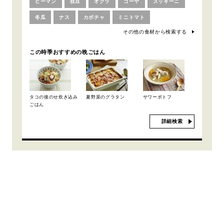
ピーマン
枝豆
オクラ
ゴーヤ
ズッキーニ
冬瓜
ナス
カボチャ
ミニトマト
その他の食材から検索する
この時季おすすめの晩ごはん
タコの後のせ炊き込み
夏野菜のグラタン
サワーポトフ
ごはん
詳細検索