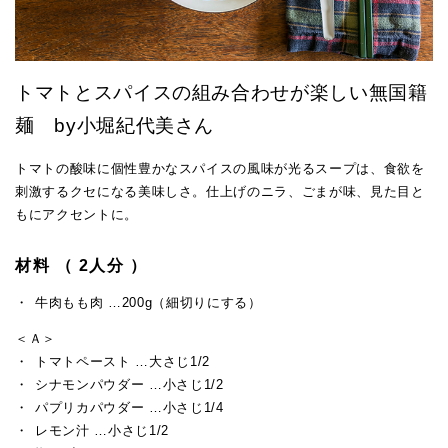
トマトとスパイスの組み合わせが楽しい無国籍
麺 by小堀紀代美さん
トマトの酸味に個性豊かなスパイスの風味が光るスープは、食欲を
刺激するクセになる美味しさ。仕上げのニラ、ごまが味、見た目と
もにアクセントに。
材料 （ 2人分 ）
牛肉もも肉 …200g（細切りにする）
＜Ａ＞
トマトペースト …大さじ1/2
シナモンパウダー …小さじ1/2
パプリカパウダー …小さじ1/4
レモン汁 …小さじ1/2