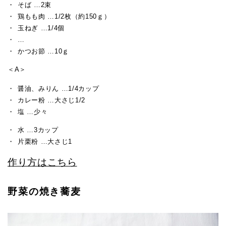
そば …2束
鶏もも肉 …1/2枚（約150ｇ）
玉ねぎ …1/4個
…
かつお節 …10ｇ
＜A＞
醤油、みりん …1/4カップ
カレー粉 …大さじ1/2
塩 …少々
水 …3カップ
片栗粉 …大さじ1
作り方はこちら
野菜の焼き蕎麦