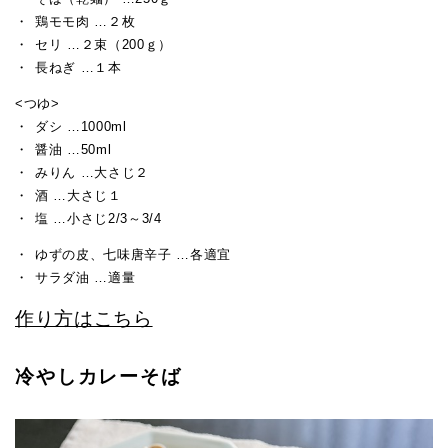
鶏モモ肉 …２枚
セリ …２束（200ｇ）
長ねぎ …１本
<つゆ>
ダシ …1000ml
醤油 …50ml
みりん …大さじ２
酒 …大さじ１
塩 …小さじ2/3～3/4
ゆずの皮、七味唐辛子 …各適宜
サラダ油 …適量
作り方はこちら
冷やしカレーそば