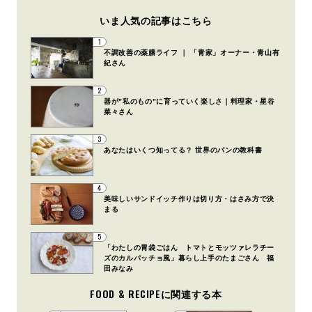
いま人気の記事はこちら
1
不調改善の薬膳ライフ ｜ 「青家」オーナー・青山有
紀さん
2
器が”私のもの”に育っていく楽しさ｜料理家・星谷
菜々さん
3
あなたはいくつ知ってる？ 世界のパンの教科書
4
美味しいサンドイッチ作りは切り方・はさみ方で決
まる
5
「わたしの胃袋ごはん トマトとモッツァレラチー
ズのカルパッチョ風」暮らし上手のたまごさん 福
田みなみ
FOOD & RECIPEに関連する本