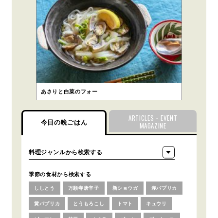
あさりと白菜のフォー
ARTICLES・EVENT
今日の晩ごはん
MAGAZINE
季節の食材から検索する
ししとう
万願寺唐辛子
新ショウガ
赤パプリカ
黄パプリカ
とうもろこし
トマト
キュウリ