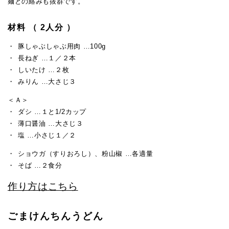
麺との絡みも抜群です。
材料 （ 2人分 ）
豚しゃぶしゃぶ用肉 …100g
長ねぎ …１／２本
しいたけ …２枚
みりん …大さじ３
＜Ａ＞
ダシ …１と1/2カップ
薄口醤油 …大さじ３
塩 …小さじ１／２
ショウガ（すりおろし）、粉山椒 …各適量
そば …２食分
作り方はこちら
ごまけんちんうどん