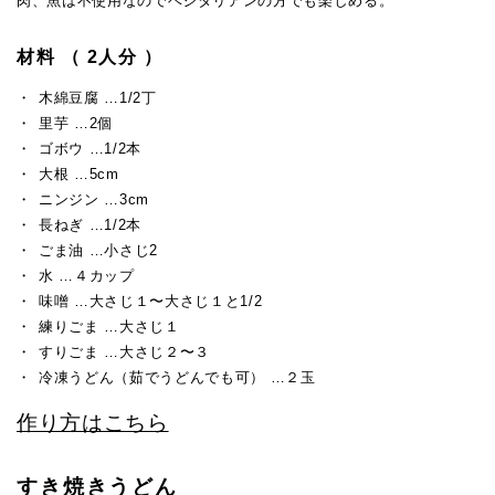
肉、魚は不使用なのでベジタリアンの方でも楽しめる。
材料 （ 2人分 ）
木綿豆腐 …1/2丁
里芋 …2個
ゴボウ …1/2本
大根 …5cm
ニンジン …3cm
長ねぎ …1/2本
ごま油 …小さじ2
水 …４カップ
味噌 …大さじ１〜大さじ１と1/2
練りごま …大さじ１
すりごま …大さじ２〜３
冷凍うどん（茹でうどんでも可） …２玉
作り方はこちら
すき焼きうどん