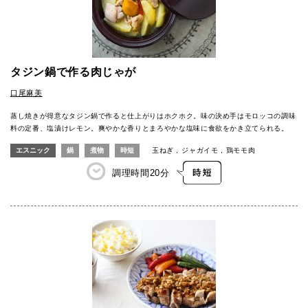
タジン鍋で作る肉じゃが
口尾麻美
蒸し焼きが得意なタジン鍋で作ると仕上がりはホクホク。味の決め手はモロッコの調味
料の定番、塩漬けレモン。爽やかな香りとまろやかな塩味に食欲をかき立てられる。
エスニック
鍋
煮物
時短
玉ねぎ
ジャガイモ
鶏モモ肉
調理時間
20分