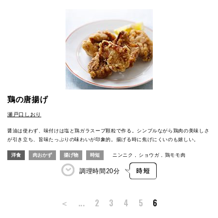
鶏の唐揚げ
瀬戸口しおり
醤油は使わず、味付けは塩と鶏ガラスープ顆粒で作る。シンプルながら鶏肉の美味しさ
が引き立ち、旨味たっぷりの味わいが印象的。揚げる時に焦げにくいのも嬉しい。
洋食
肉おかず
揚げ物
時短
ニンニク
ショウガ
鶏モモ肉
調理時間
20分
＜
...
2
3
4
5
6