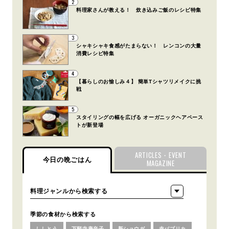
2
料理家さんが教える！ 炊き込みご飯のレシピ特集
3
シャキシャキ食感がたまらない！ レンコンの大量
消費レシピ特集
4
【暮らしのお愉しみ４】 簡単Tシャツリメイクに挑
戦
5
スタイリングの幅を広げる オーガニックヘアペース
トが新登場
ARTICLES・EVENT
今日の晩ごはん
MAGAZINE
季節の食材から検索する
ししとう
万願寺唐辛子
新ショウガ
赤パプリカ