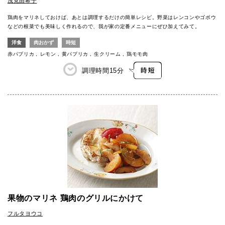
浅見由希子
鶏肉をマリネしておけば、あとは調理するだけの簡単レシピ。野菜はレンコンやゴボウ
などの根菜でも美味しく作れるので、我が家の定番メニューにぜひ加えてみて。
洋食
肉おかず
時短
赤パプリカ
レモン
黄パプリカ
生クリーム
鶏モモ肉
調理時間
15分
果物のマリネ 鶏肉のグリルにかけて
フルタヨウコ