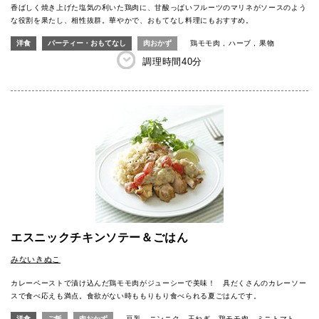
香ばしく焼き上げた塩気の利いた鶏肉に、甘酸っぱいフルーツのマリネがソースのよう
な役割を果たし、相性抜群。華やかで、おもてなし料理にもおすすめ。
洋食
パーティー・おもてなし
肉おかず
鶏モモ肉
ハーブ
果物
調理時間
40分
エスニックチキンソテー＆ごはん
みないきぬこ
カレーペーストで漬け込んだ鶏モモ肉がジューシーで美味！ 具だくさんのカレーソー
スで食べ応えも満点。食欲がない時ももりもり食べられる夏ごはんです。
洋食
ご飯
肉おかず
豆乳
ニンニク
玉ねぎ
鶏モモ肉
ミニトマト