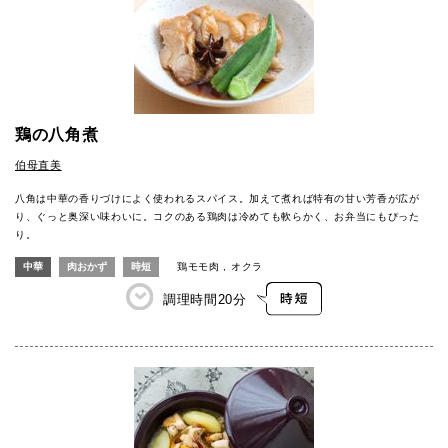
鶏の八角煮
伯母直美
八角は中華の香りづけによく使われるスパイス。加えて煮れば特有の甘い芳香が広が
り、ぐっと奥深い味わいに。コクのある鶏肉は冷めても軟らかく、お弁当にもぴった
り。
中華
肉おかず
時短
鶏モモ肉
オクラ
調理時間
20分