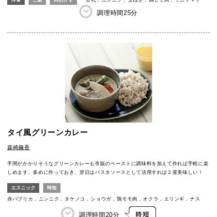
調理時間
25分
タイ風グリーンカレー
森崎繭香
手間がかかりそうなグリーンカレーも市販のペーストに調味料を加えて作れば手軽に楽
しめます。多めに作っておき、翌日はパスタソースとして活用すれば２度美味しい！
エスニック
時短
赤パプリカ
ニンニク
タケノコ
ショウガ
鶏モモ肉
オクラ
エリンギ
ナス
調理時間
20分