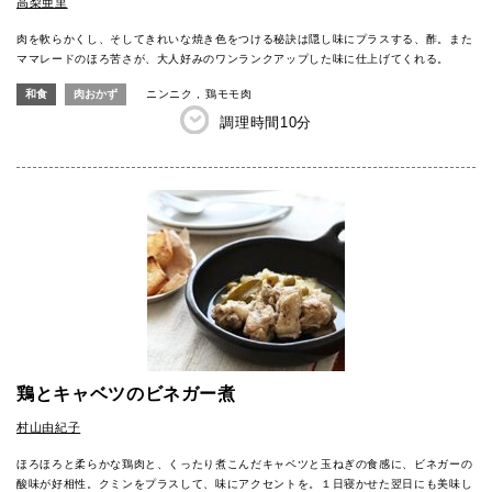
高梨亜里
肉を軟らかくし、そしてきれいな焼き色をつける秘訣は隠し味にプラスする、酢。また
ママレードのほろ苦さが、大人好みのワンランクアップした味に仕上げてくれる。
和食
肉おかず
ニンニク
鶏モモ肉
調理時間
10分
鶏とキャベツのビネガー煮
村山由紀子
ほろほろと柔らかな鶏肉と、くったり煮こんだキャベツと玉ねぎの食感に、ビネガーの
酸味が好相性。クミンをプラスして、味にアクセントを。１日寝かせた翌日にも美味し