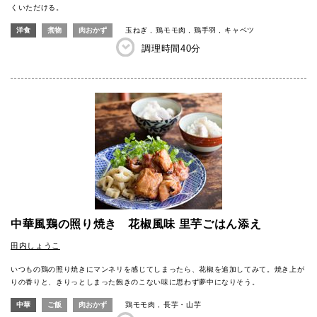
くいただける。
洋食
煮物
肉おかず
玉ねぎ
鶏モモ肉
鶏手羽
キャベツ
調理時間
40分
中華風鶏の照り焼き 花椒風味 里芋ごはん添え
田内しょうこ
いつもの鶏の照り焼きにマンネリを感じてしまったら、花椒を追加してみて。焼き上が
りの香りと、きりっとしまった飽きのこない味に思わず夢中になりそう。
中華
ご飯
肉おかず
鶏モモ肉
長芋・山芋