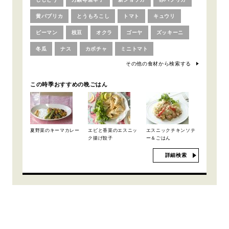
黄パプリカ
とうもろこし
トマト
キュウリ
ピーマン
枝豆
オクラ
ゴーヤ
ズッキーニ
冬瓜
ナス
カボチャ
ミニトマト
その他の食材から検索する
この時季おすすめの晩ごはん
夏野菜のキーマカレー
エビと香菜のエスニッ
エスニックチキンソテ
ク揚げ餃子
ー＆ごはん
詳細検索