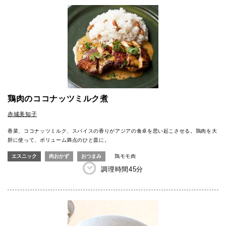
鶏肉のココナッツミルク煮
赤城美知子
香菜、ココナッツミルク、スパイスの香りがアジアの食卓を思い起こさせる。鶏肉を大
胆に使って、ボリューム満点のひと皿に。
エスニック
肉おかず
おつまみ
鶏モモ肉
調理時間
45分