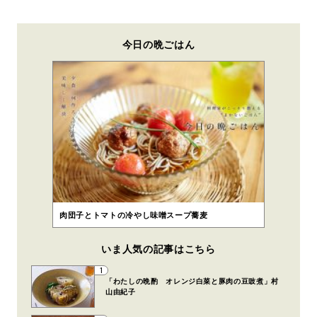
今日の晩ごはん
肉団子とトマトの冷やし味噌スープ蕎麦
いま人気の記事はこちら
1
「わたしの晩酌 オレンジ白菜と豚肉の豆豉煮」村
山由紀子