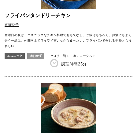
フライパンタンドリーチキン
市瀬悦子
金曜日の夜は、エスニックなチキン料理でおもてなし。ご飯はもちろん、お酒にもよく
合う一品は、仲間同士でワイワイ言いながら食べたい。フライパンで作れる手軽さもう
れしい。
エスニック
肉おかず
セロリ
鶏モモ肉
ヨーグルト
調理時間
25分