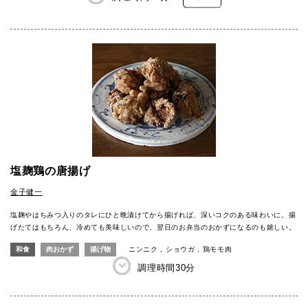
塩麹鶏の唐揚げ
金子健一
塩麹やはちみつ入りのタレにひと晩漬けてから揚げれば、深いコクのある味わいに。揚
げたてはもちろん、冷めても美味しいので、翌日のお弁当のおかずになるのも嬉しい。
和食
肉おかず
揚げ物
ニンニク
ショウガ
鶏モモ肉
調理時間
30分