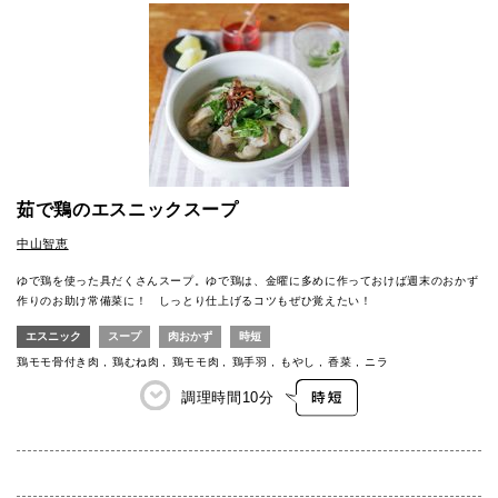
茹で鶏のエスニックスープ
中山智恵
ゆで鶏を使った具だくさんスープ。ゆで鶏は、金曜に多めに作っておけば週末のおかず
作りのお助け常備菜に！ しっとり仕上げるコツもぜひ覚えたい！
エスニック
スープ
肉おかず
時短
鶏モモ骨付き肉
鶏むね肉
鶏モモ肉
鶏手羽
もやし
香菜
ニラ
調理時間
10分