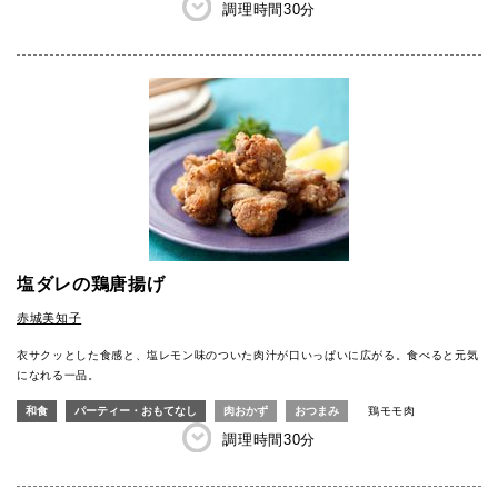
調理時間
30分
塩ダレの鶏唐揚げ
赤城美知子
衣サクッとした食感と、塩レモン味のついた肉汁が口いっぱいに広がる。食べると元気
になれる一品。
和食
パーティー・おもてなし
肉おかず
おつまみ
鶏モモ肉
調理時間
30分