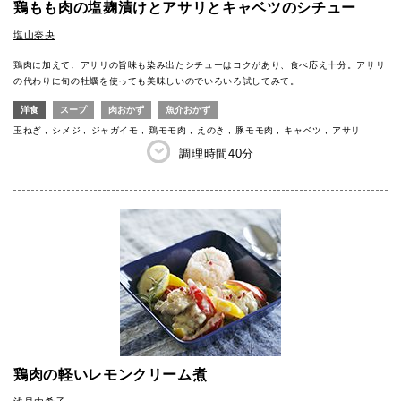
鶏もも肉の塩麹漬けとアサリとキャベツのシチュー
塩山奈央
鶏肉に加えて、アサリの旨味も染み出たシチューはコクがあり、食べ応え十分。アサリ
の代わりに旬の牡蠣を使っても美味しいのでいろいろ試してみて。
洋食
スープ
肉おかず
魚介おかず
玉ねぎ
シメジ
ジャガイモ
鶏モモ肉
えのき
豚モモ肉
キャベツ
アサリ
調理時間
40分
鶏肉の軽いレモンクリーム煮