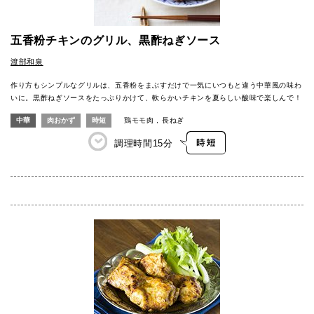
五香粉チキンのグリル、黒酢ねぎソース
渡部和泉
作り方もシンプルなグリルは、五香粉をまぶすだけで一気にいつもと違う中華風の味わ
いに。黒酢ねぎソースをたっぷりかけて、軟らかいチキンを夏らしい酸味で楽しんで！
中華
肉おかず
時短
鶏モモ肉
長ねぎ
調理時間
15分