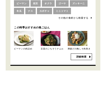
ピーマン
枝豆
オクラ
ゴーヤ
ズッキーニ
冬瓜
ナス
カボチャ
ミニトマト
その他の食材から検索する
この時季おすすめの晩ごはん
ピーマンの肉詰め
豆苗のごちそうナムル
厚揚げの梅しそ肉巻き
詳細検索