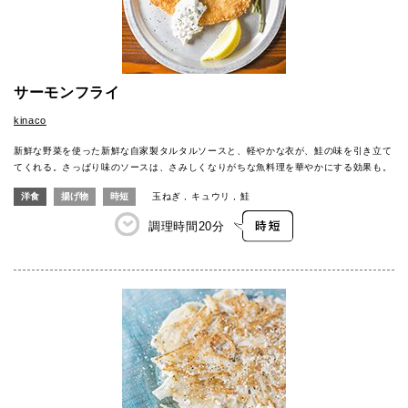
サーモンフライ
kinaco
新鮮な野菜を使った新鮮な自家製タルタルソースと、軽やかな衣が、鮭の味を引き立て
てくれる。さっぱり味のソースは、さみしくなりがちな魚料理を華やかにする効果も。
洋食
揚げ物
時短
玉ねぎ
キュウリ
鮭
調理時間
20分