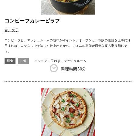
コンビーフカレーピラフ
吉川文子
コンビーフと、マッシュルームの旨味がポイント。オーブンと、市販の缶詰を上手に活
用すれば、コツなしで美味しく仕上がるから、ごはんの準備が面倒な夜も乗り切れそ
う。
洋食
ご飯
ニンニク
玉ねぎ
マッシュルーム
調理時間
30分