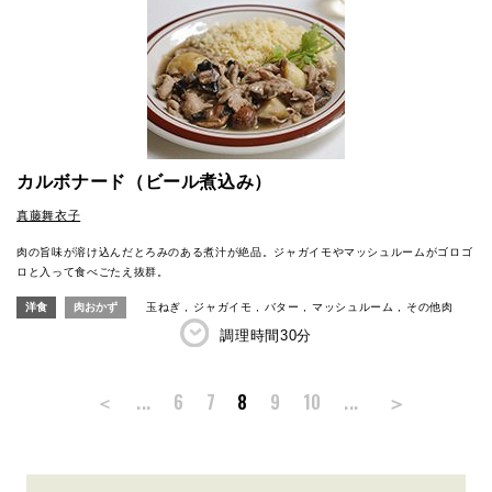
カルボナード（ビール煮込み）
真藤舞衣子
肉の旨味が溶け込んだとろみのある煮汁が絶品。ジャガイモやマッシュルームがゴロゴ
ロと入って食べごたえ抜群。
洋食
肉おかず
玉ねぎ
ジャガイモ
バター
マッシュルーム
その他肉
調理時間
30分
＞
＜
...
6
7
8
9
10
...