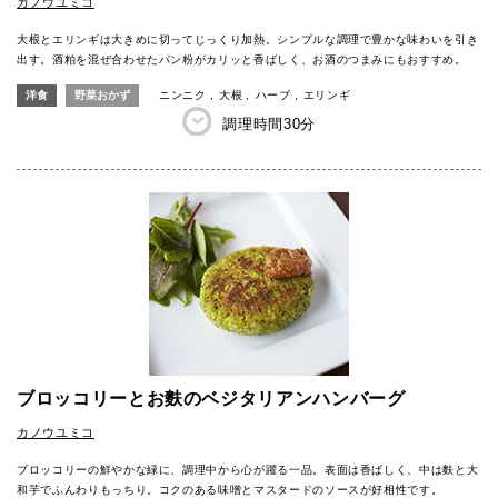
カノウユミコ
大根とエリンギは大きめに切ってじっくり加熱。シンプルな調理で豊かな味わいを引き
出す。酒粕を混ぜ合わせたパン粉がカリッと香ばしく、お酒のつまみにもおすすめ。
洋食
野菜おかず
ニンニク
大根
ハーブ
エリンギ
調理時間
30分
ブロッコリーとお麩のベジタリアンハンバーグ
カノウユミコ
ブロッコリーの鮮やかな緑に、調理中から心が躍る一品。表面は香ばしく、中は麩と大
和芋でふんわりもっちり。コクのある味噌とマスタードのソースが好相性です。