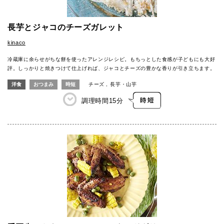
長芋とジャコのチーズガレット
kinaco
冷蔵庫に余らせがちな餅を使ったアレンジレシピ。もちっとした食感が子どもにも大好
評。しっかりと焼きつけて仕上げれば、ジャコとチーズの豊かな香りが引き立ちます。
洋食
おつまみ
時短
チーズ
長芋・山芋
調理時間
15分