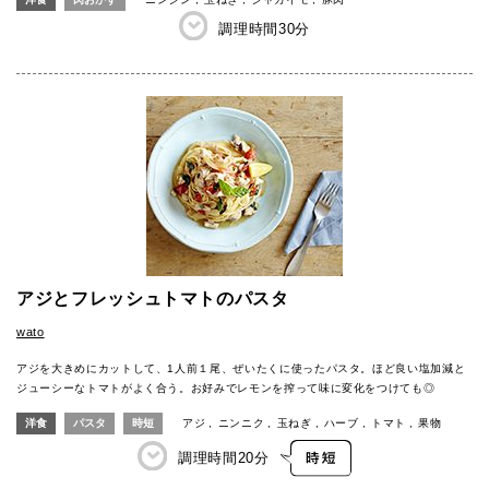
調理時間
30分
アジとフレッシュトマトのパスタ
wato
アジを大きめにカットして、1人前１尾、ぜいたくに使ったパスタ。ほど良い塩加減と
ジューシーなトマトがよく合う。お好みでレモンを搾って味に変化をつけても◎
洋食
パスタ
時短
アジ
ニンニク
玉ねぎ
ハーブ
トマト
果物
調理時間
20分