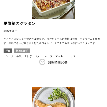
夏野菜のグラタン
赤城美知子
とろとろになるまで炒めた夏野菜と、溶けたチーズの相性は抜群。生クリームを使わ
ず、牛乳でさっぱりと仕上げたホワイトソースで夏でも食べやすいグラタンです。
洋食
野菜おかず
ニンニク
牛乳
玉ねぎ
バター
ハーブ
ズッキーニ
ナス
調理時間
50分