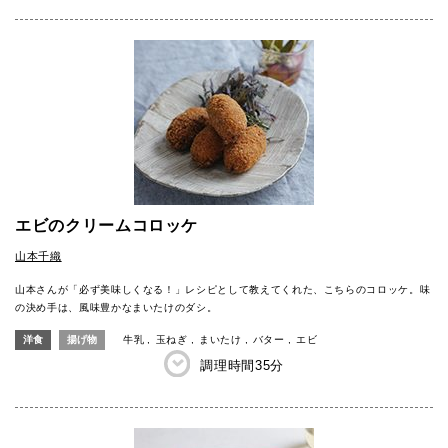
エビのクリームコロッケ
山本千織
山本さんが「必ず美味しくなる！」レシピとして教えてくれた、こちらのコロッケ。味
の決め手は、風味豊かなまいたけのダシ。
洋食
揚げ物
牛乳
玉ねぎ
まいたけ
バター
エビ
調理時間
35分