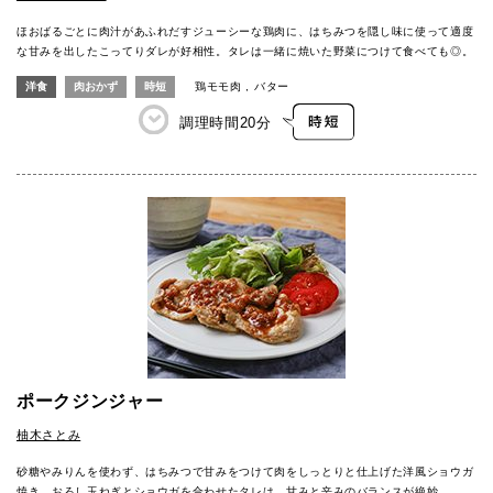
ほおばるごとに肉汁があふれだすジューシーな鶏肉に、はちみつを隠し味に使って適度
な甘みを出したこってりダレが好相性。タレは一緒に焼いた野菜につけて食べても◎。
洋食
肉おかず
時短
鶏モモ肉
バター
調理時間
20分
ポークジンジャー
柚木さとみ
砂糖やみりんを使わず、はちみつで甘みをつけて肉をしっとりと仕上げた洋風ショウガ
焼き。おろし玉ねぎとショウガを合わせたタレは、甘みと辛みのバランスが絶妙。