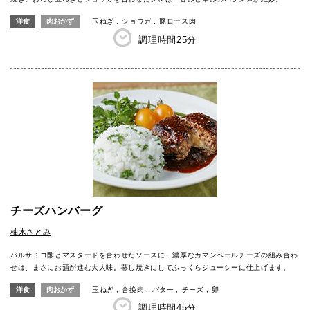
洋食
肉おかず
玉ねぎ
ショウガ
豚ロース肉
調理時間
25分
チーズハンバーグ
柚木さとみ
バルサミコ酢とマスタードを合わせたソースに、濃厚なカマンベールチーズの組み合わ
せは、まさにお酒が進む大人味。蒸し焼きにしてふっくらジューシーに仕上げます。
洋食
肉おかず
玉ねぎ
合挽肉
バター
チーズ
卵
調理時間
45分