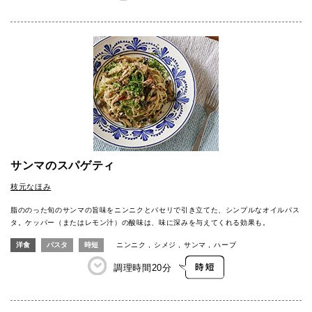
サンマのスパゲティ
枝元なほみ
脂ののった旬のサンマの旨味をニンニクとパセリで引き立てた、シンプルなオイルパス
タ。ケッパー（またはレモン汁）の酸味は、味に深みを与えてくれる効果も。
洋食
パスタ
時短
ニンニク
シメジ
サンマ
ハーブ
調理時間
20分