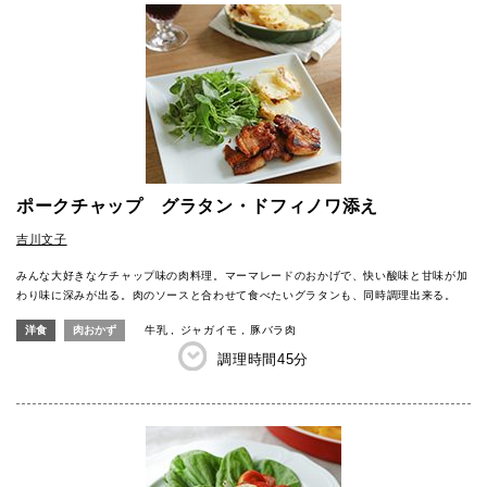
ポークチャップ グラタン・ドフィノワ添え
吉川文子
みんな大好きなケチャップ味の肉料理。マーマレードのおかげで、快い酸味と甘味が加
わり味に深みが出る。肉のソースと合わせて食べたいグラタンも、同時調理出来る。
洋食
肉おかず
牛乳
ジャガイモ
豚バラ肉
調理時間
45分