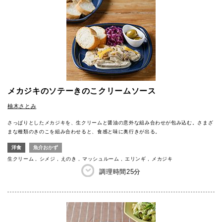
メカジキのソテーきのこクリームソース
柚木さとみ
さっぱりとしたメカジキを、生クリームと醤油の意外な組み合わせが包み込む。さまざ
まな種類のきのこを組み合わせると、食感と味に奥行きが出る。
洋食
魚介おかず
生クリーム
シメジ
えのき
マッシュルーム
エリンギ
メカジキ
調理時間
25分