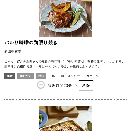
バルサ味噌の鶏照り焼き
新田亜素美
ビネガー好きの新田さんの定番の調味料、“バルサ味噌”は、独特の酸味とコクがあり、
肉料理との相性抜群！ 皮目からじっくり焼いた鶏肉によく絡めて。
洋食
肉おかず
時短
鶏モモ肉
ズッキーニ
カボチャ
調理時間
20分