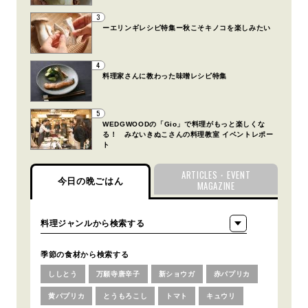
3
ーエリンギレシピ特集ー秋こそキノコを楽しみたい
4
料理家さんに教わった味噌レシピ特集
5
WEDGWOODの「Gio」で料理がもっと楽しくな
る！ みないきぬこさんの料理教室 イベントレポー
ト
ARTICLES・EVENT
今日の晩ごはん
MAGAZINE
季節の食材から検索する
ししとう
万願寺唐辛子
新ショウガ
赤パプリカ
黄パプリカ
とうもろこし
トマト
キュウリ