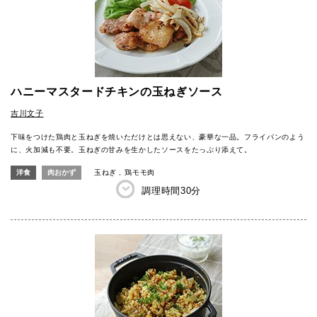
ハニーマスタードチキンの玉ねぎソース
吉川文子
下味をつけた鶏肉と玉ねぎを焼いただけとは思えない、豪華な一品。フライパンのよう
に、火加減も不要。玉ねぎの甘みを生かしたソースをたっぷり添えて。
洋食
肉おかず
玉ねぎ
鶏モモ肉
調理時間
30分