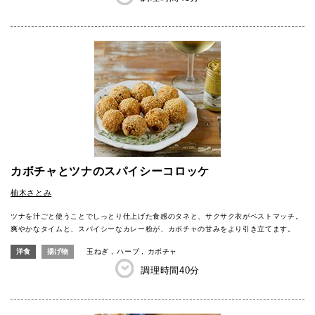
カボチャとツナのスパイシーコロッケ
柚木さとみ
ツナを汁ごと使うことでしっとり仕上げた食感のタネと、サクサク衣がベストマッチ。
爽やかなタイムと、スパイシーなカレー粉が、カボチャの甘みをより引き立てます。
洋食
揚げ物
玉ねぎ
ハーブ
カボチャ
調理時間
40分