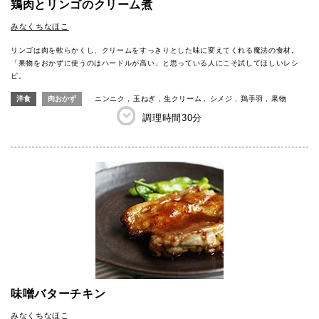
鶏肉とリンゴのクリーム煮
みなくちなほこ
リンゴは肉を軟らかくし、クリームをすっきりとした味に変えてくれる魔法の食材。
「果物をおかずに使うのはハードルが高い」と思っている人にこそ試してほしいレシ
ピ。
洋食
肉おかず
ニンニク
玉ねぎ
生クリーム
シメジ
鶏手羽
果物
調理時間
30分
味噌バターチキン
みなくちなほこ