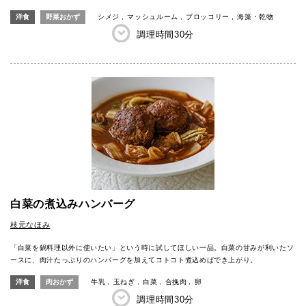
洋食
野菜おかず
シメジ
マッシュルーム
ブロッコリー
海藻・乾物
調理時間
30分
白菜の煮込みハンバーグ
枝元なほみ
「白菜を鍋料理以外に使いたい」という時に試してほしい一品。白菜の甘みが利いたソ
ースに、肉汁たっぷりのハンバーグを加えてコトコト煮込めばでき上がり。
洋食
肉おかず
牛乳
玉ねぎ
白菜
合挽肉
卵
調理時間
30分