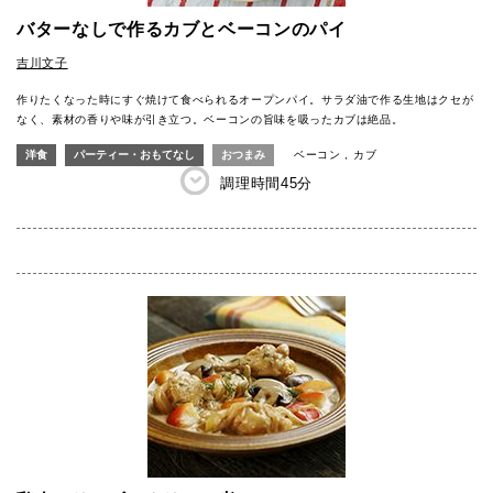
バターなしで作るカブとベーコンのパイ
吉川文子
作りたくなった時にすぐ焼けて食べられるオープンパイ。サラダ油で作る生地はクセが
なく、素材の香りや味が引き立つ。ベーコンの旨味を吸ったカブは絶品。
洋食
パーティー・おもてなし
おつまみ
ベーコン
カブ
調理時間
45分