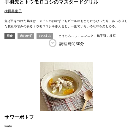
手羽先とトウモロコシのマスタードグリル
横田美宝子
焦げ目をつけた鶏肉は、メインのおかずにもビールのおともにもぴったり。あっさりし
た枝豆や甘みのあるトウモロコシを添えると、一皿でいろいろな味を楽しめる。
洋食
肉おかず
おつまみ
とうもろこし
ニンニク
鶏手羽
枝豆
調理時間
30分
サワーポトフ
wato