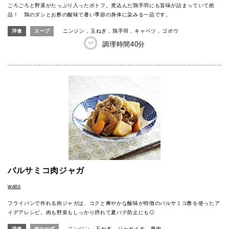
ごろごろと野菜がたっぷり入ったポトフ。煮込んだ鶏手羽にも旨味が詰まっていて絶
品！ 鶏のダシとお酢の酸味で暑い季節の身体に染みる一品です。
洋食
スープ
ニンジン
玉ねぎ
鶏手羽
キャベツ
ゴボウ
調理時間
40分
バルサミコ肉ジャガ
wato
フライパンで作れる肉ジャガは、コクと爽やかな酸味が特徴のバルサミコ酢を使ったア
イデアレシピ。肉も野菜もしっかり摂れて夏バテ防止にも◎
洋食
肉おかず
ニンジン
玉ねぎ
ジャガイモ
豚肉