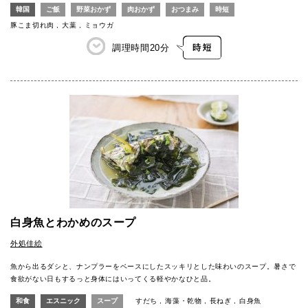
韓国
ご飯
野菜おかず
肉おかず
おつまみ
時短
豚こま切れ肉
大葉
ミョウガ
調理時間
20分
白身魚とわかめのスープ
外処佳絵
魚から出るダシと、ナンプラーをベースにしたスッキリとした味わいのスープ。暑さで
食欲がない日もするっと身体にはいってくる軽やかなひと品。
和食
エスニック
スープ
すだち
海藻・乾物
長ねぎ
白身魚