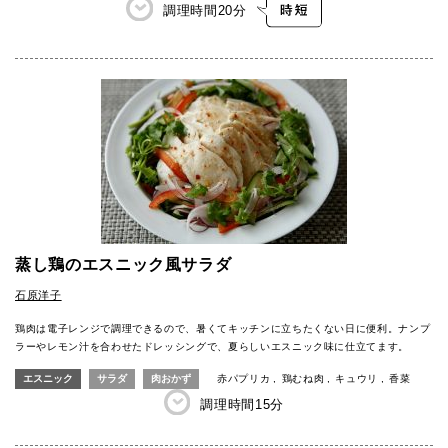
調理時間
20分
蒸し鶏のエスニック風サラダ
石原洋子
鶏肉は電子レンジで調理できるので、暑くてキッチンに立ちたくない日に便利。ナンプ
ラーやレモン汁を合わせたドレッシングで、夏らしいエスニック味に仕立てます。
エスニック
サラダ
肉おかず
赤パプリカ
鶏むね肉
キュウリ
香菜
調理時間
15分