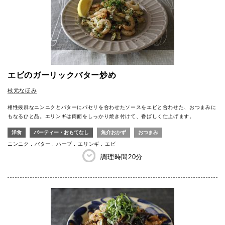
エビのガーリックバター炒め
枝元なほみ
相性抜群なニンニクとバターにパセリを合わせたソースをエビと合わせた、おつまみに
もなるひと品。エリンギは両面をしっかり焼き付けて、香ばしく仕上げます。
洋食
パーティー・おもてなし
魚介おかず
おつまみ
ニンニク
バター
ハーブ
エリンギ
エビ
調理時間
20分