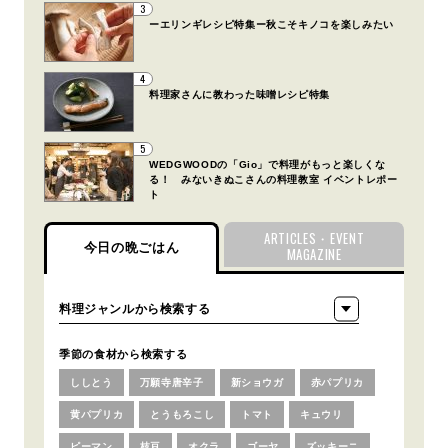
3
ーエリンギレシピ特集ー秋こそキノコを楽しみたい
4
料理家さんに教わった味噌レシピ特集
5
WEDGWOODの「Gio」で料理がもっと楽しくな
る！ みないきぬこさんの料理教室 イベントレポー
ト
ARTICLES・EVENT
今日の晩ごはん
MAGAZINE
季節の食材から検索する
ししとう
万願寺唐辛子
新ショウガ
赤パプリカ
黄パプリカ
とうもろこし
トマト
キュウリ
ピーマン
枝豆
オクラ
ゴーヤ
ズッキーニ