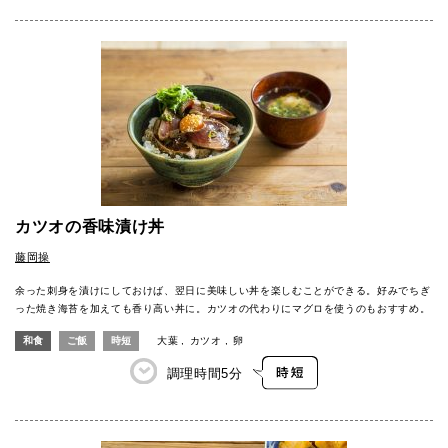
カツオの香味漬け丼
藤岡操
余った刺身を漬けにしておけば、翌日に美味しい丼を楽しむことができる。好みでちぎ
った焼き海苔を加えても香り高い丼に。カツオの代わりにマグロを使うのもおすすめ。
和食
ご飯
時短
大葉
カツオ
卵
調理時間
5分