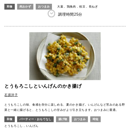
和食
肉おかず
おつまみ
大葉
鶏挽肉
枝豆
長ねぎ
調理時間
25分
とうもろこしといんげんのかき揚げ
石原洋子
とうもろこしの味、食感を存分に楽しめる、夏のかき揚げ。いんげんなど苦みのある野
菜と一緒に揚げると、とうもろこしの甘みがより引き立ちます。おつまみに最適。
和食
パーティー・おもてなし
揚げ物
おつまみ
時短
とうもろこし
いんげん