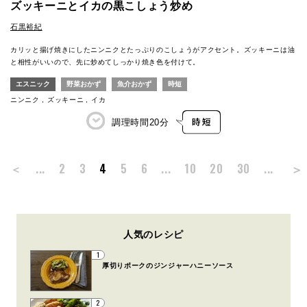
ズッキーニとイカの黒こしょう炒め
石黒裕紀
カリッと揚げ焼きにしたニンニクとたっぷりのこしょうがアクセント。ズッキーニは油
と相性がいいので、先に炒めてしっかり焼き色を付けて。
エスニック
野菜おかず
魚介おかず
時短
ニンニク
ズッキーニ
イカ
調理時間
20分
＞
＜
...
2
3
4
5
6
...
10
20
30
...
人気のレシピ
1
厚切りポークのジンジャーハニーソース
2