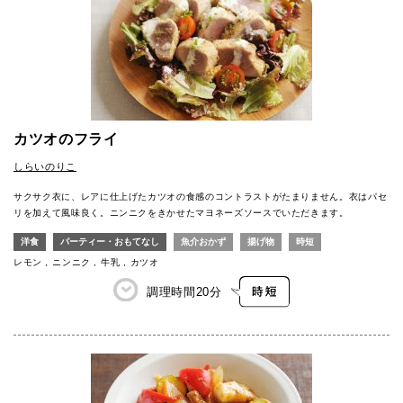
カツオのフライ
しらいのりこ
サクサク衣に、レアに仕上げたカツオの食感のコントラストがたまりません。衣はパセ
リを加えて風味良く。ニンニクをきかせたマヨネーズソースでいただきます。
洋食
パーティー・おもてなし
魚介おかず
揚げ物
時短
レモン
ニンニク
牛乳
カツオ
調理時間
20分