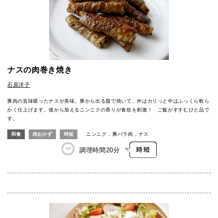
ナスの肉巻き焼き
石原洋子
豚肉の旨味吸ったナスが美味。豚から出る脂で焼いて、外はカリっと中はふっくら軟ら
かく仕上げます。後から加えるニンニクの香りが食欲を刺激！ ご飯がすすむひと品で
す。
和食
肉おかず
時短
ニンニク
豚バラ肉
ナス
調理時間
20分