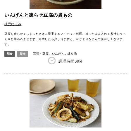
いんげんと凍らせ豆腐の煮もの
枝元なほみ
豆腐を余らせてしまったときに重宝するアイディア料理。凍ったまま入れて煮汁をゆっ
くりと染み込ませます。完成したら少し冷ますと、味がよりなじんで美味しくなりま
す。
和食
煮物
豆類・豆腐
いんげん
練り物
調理時間
30分