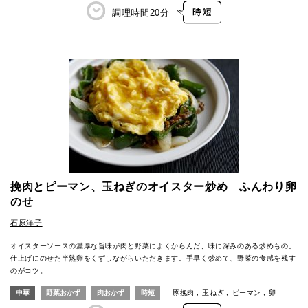
調理時間
20分
挽肉とピーマン、玉ねぎのオイスター炒め ふんわり卵
のせ
石原洋子
オイスターソースの濃厚な旨味が肉と野菜によくからんだ、味に深みのある炒めもの。
仕上げにのせた半熟卵をくずしながらいただきます。手早く炒めて、野菜の食感を残す
のがコツ。
中華
野菜おかず
肉おかず
時短
豚挽肉
玉ねぎ
ピーマン
卵