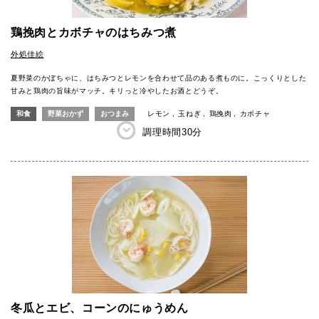
鶏挽肉とカボチャのはちみつ煮
外処佳絵
夏野菜のかぼちゃに、はちみつとレモンを合わせて品のある煮ものに。こっくりとした
甘みと鶏肉の旨味がマッチ。キリっと冷やしたお酒とどうぞ。
和食
野菜おかず
おつまみ
レモン
玉ねぎ
鶏挽肉
カボチャ
調理時間
30分
冬瓜とエビ、コーンのにゅうめん