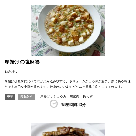
厚揚げの塩麻婆
石原洋子
厚揚げは豆腐に比べて味が染み込みやすく、ボリュームが出るのが魅力。家にある調味
料で本格的な中華が作れます。仕上げのごま油がぐんと風味を良くしてくれます。
中華
肉おかず
厚揚げ
ショウガ
鶏挽肉
長ねぎ
調理時間
30分