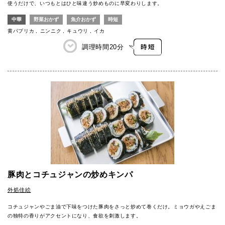
使うだけで、いつもとはひと味違う炒めものに早変わりします。
中華
野菜おかず
魚介おかず
時短
黄パプリカ
ニンニク
キュウリ
イカ
調理時間
20分
豚肉とコチュジャンの炒めキンパ
外処佳絵
コチュジャンやごま油で下味をつけた豚肉をさっと炒めて巻くだけ。ミョウガやえごま
の独特の香りがアクセントになり、食欲を刺激します。