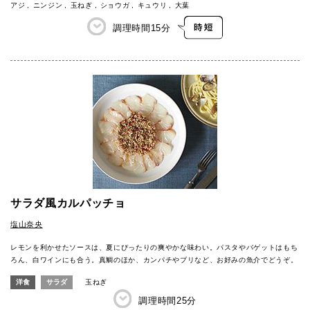
アジ
ニンジン
玉ねぎ
ショウガ
キュウリ
大葉
調理時間
15分
サラダ風カルパッチョ
塩山奈央
レモンを利かせたソースは、夏にぴったりの爽やかな味わい。パスタやバゲットはもち
ろん、白ワインにも合う。真鯛のほか、カンパチやブリなど、お好みの魚介でどうぞ。
洋食
サラダ
玉ねぎ
調理時間
25分