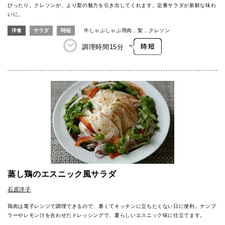
ぴったり。クレソンが、より梨の魅力を引き出してくれます。定番サラダが新鮮な味わ
いに。
洋食
サラダ
時短
牛しゃぶしゃぶ用肉
梨
クレソン
調理時間
15分
蒸し鶏のエスニック風サラダ
石原洋子
鶏肉は電子レンジで調理できるので、暑くてキッチンに立ちたくない日に便利。ナンプ
ラーやレモン汁を合わせたドレッシングで、夏らしいエスニック味に仕立てます。