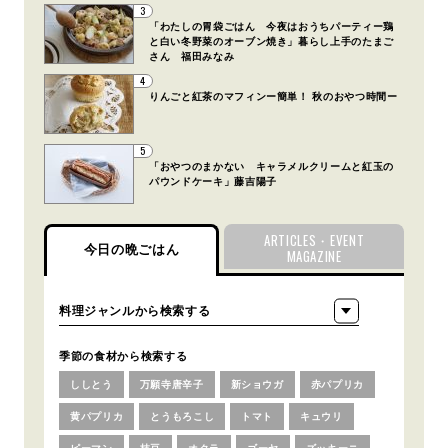
3
「わたしの胃袋ごはん 今夜はおうちパーティー鶏
と白い冬野菜のオーブン焼き」暮らし上手のたまご
さん 福田みなみ
4
りんごと紅茶のマフィンー簡単！ 秋のおやつ時間ー
5
「おやつのまかない キャラメルクリームと紅玉の
パウンドケーキ」藤吉陽子
ARTICLES・EVENT
今日の晩ごはん
MAGAZINE
季節の食材から検索する
ししとう
万願寺唐辛子
新ショウガ
赤パプリカ
黄パプリカ
とうもろこし
トマト
キュウリ