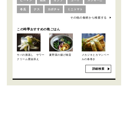
ピーマン
枝豆
オクラ
ゴーヤ
ズッキーニ
冬瓜
ナス
カボチャ
ミニトマト
その他の食材から検索する
この時季おすすめの晩ごはん
サバの酒蒸し サワー
夏野菜の揚げ南蛮
メカジキとカマンベー
クリーム醤油添え
ルの春巻き
詳細検索