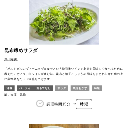
昆布締めサラダ
馬田草織
「ポルトガルのヴィーニョヴェルデという微発泡ワインで刺身を美味しく食べるために
考えた」という、白ワインが進む味。昆布と柚子こしょうの風味をまとわらせた鯛の上
に葉野菜をたっぷり盛りつけます。
洋食
パーティー・おもてなし
サラダ
魚介おかず
時短
鯛
海藻・乾物
調理時間
15分