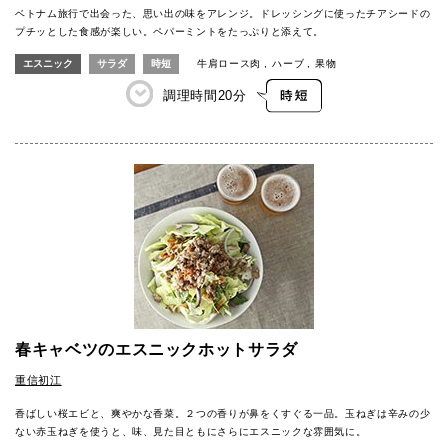
ベトナム旅行で出会った、思い出の味をアレンジ。ドレッシングに使ったチアシードの
プチッとした食感が楽しい。ペパーミントをたっぷりと添えて。
エスニック
サラダ
時短
牛肩ロース肉
ハーブ
果物
調理時間
20分
春キャベツのエスニックホットサラダ
重信初江
香ばしい桜エビと、爽やかな香菜。２つの香りが鼻をくすぐる一品。玉ねぎは辛みの少
ない赤玉ねぎを使うと、味、見た目ともにさらにエスニックな雰囲気に。