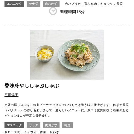
エスニック
サラダ
肉おかず
赤パプリカ
鶏むね肉
キュウリ
香菜
調理時間
15分
香味冷やししゃぶしゃぶ
平岡淳子
定番の豚しゃぶを、特製ピーナッツダレでいつもとは違う味に仕上げます。ねぎや香菜
（パクチー）の香りもあいまって、夏らしいメニューに。豚肉は疲労回復に効果のある
ビタミンB１が豊富な優秀食材。
エスニック
サラダ
肉おかず
時短
豚ロース肉
ミョウガ
香菜
長ねぎ