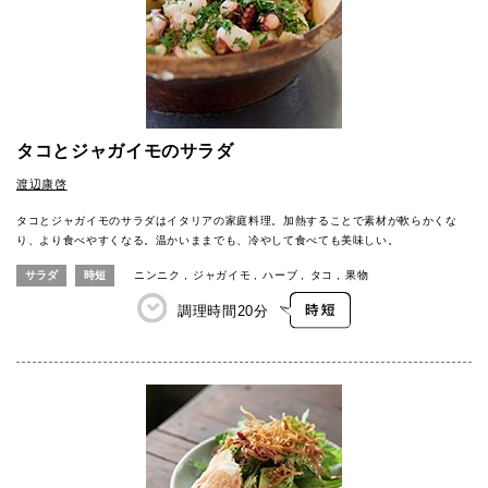
タコとジャガイモのサラダ
渡辺康啓
タコとジャガイモのサラダはイタリアの家庭料理。加熱することで素材が軟らかくな
り、より食べやすくなる。温かいままでも、冷やして食べても美味しい。
サラダ
時短
ニンニク
ジャガイモ
ハーブ
タコ
果物
調理時間
20分