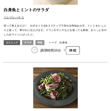
白身魚とミントのサラダ
ツレヅレハナコ
切って和えるだけ！ わずか１０分&３ステップで作れる時短おかず。ミントをたっぷ
りと使って、華やかに仕上げます。イワシやサンマなどを使っても美味。きりっと冷や
した白ワインにぴったり。
エスニック
サラダ
時短
ハーブ
白身魚
調理時間
10分