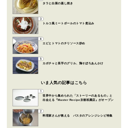
タラと白菜の蒸し焼き
3
トルコ風ミートボールのトマト煮込み
4
エビとトマトのチリソース炒め
5
カボチャと長芋のグリル、鶏そぼろあんかけ
いま人気の記事はこちら
1
世界中から集められた「ストーリーのあるもの」と
出会える『Master Recipe京都祇園店』がオープン
2
料理家さんが教える パスタのアレンジレシピ特集