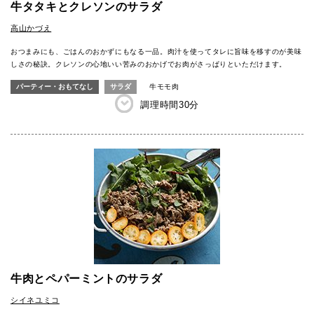
牛タタキとクレソンのサラダ
高山かづえ
おつまみにも、ごはんのおかずにもなる一品。肉汁を使ってタレに旨味を移すのが美味
しさの秘訣。クレソンの心地いい苦みのおかげでお肉がさっぱりといただけます。
パーティー・おもてなし
サラダ
牛モモ肉
調理時間
30分
牛肉とペパーミントのサラダ
シイネユミコ