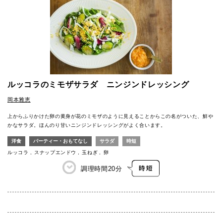
ルッコラのミモザサラダ ニンジンドレッシング
岡本雅恵
上からふりかけた卵の黄身が花のミモザのように見えることからこの名がついた、鮮や
かなサラダ。ほんのり甘いニンジンドレッシングがよく合います。
洋食
パーティー・おもてなし
サラダ
時短
ルッコラ
スナップエンドウ
玉ねぎ
卵
調理時間
20分