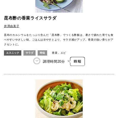
昆布酢の香菜ライスサラダ
井澤由美子
昆布のカルシウムをたっぷり含んだ「昆布酢」でつくる酢飯は、暑さで疲れた胃でも食
べやすいやさしい味。ごはんは冷やすとより、サラダ感がアップ。香菜の強い香りがア
クセントに。
エスニック
サラダ
時短
香菜
エビ
調理時間
20分