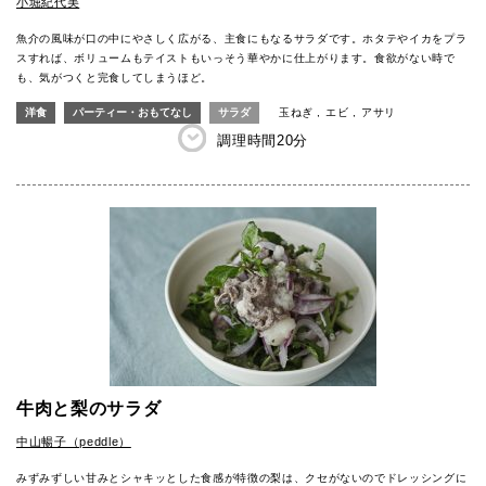
小堀紀代美
魚介の風味が口の中にやさしく広がる、主食にもなるサラダです。ホタテやイカをプラ
スすれば、ボリュームもテイストもいっそう華やかに仕上がります。食欲がない時で
も、気がつくと完食してしまうほど。
洋食
パーティー・おもてなし
サラダ
玉ねぎ
エビ
アサリ
調理時間
20分
牛肉と梨のサラダ
中山暢子（peddle）
みずみずしい甘みとシャキッとした食感が特徴の梨は、クセがないのでドレッシングに