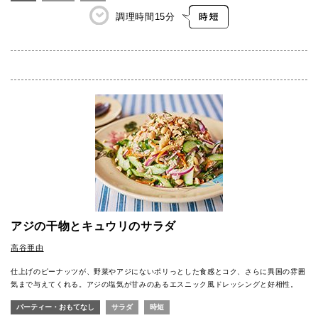
調理時間
15分
アジの干物とキュウリのサラダ
高谷亜由
仕上げのピーナッツが、野菜やアジにないポリっとした食感とコク、さらに異国の雰囲
気まで与えてくれる。アジの塩気が甘みのあるエスニック風ドレッシングと好相性。
パーティー・おもてなし
サラダ
時短