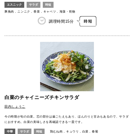
エスニック
サラダ
時短
豚挽肉
ニンニク
香菜
キャベツ
海藻・乾物
調理時間
15分
白菜のチャイニーズチキンサラダ
田内しょうこ
今の時期が旬の白菜。芯の部分は歯ごたえもあり、ほんのりと甘みもあるので、サラダ
におすすめ。白菜の美味しさを再確認できる一皿です。
中華
サラダ
時短
鶏むね肉
キュウリ
白菜
春菊