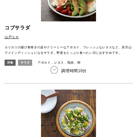
コブサラダ
山戸ユカ
カリカリの揚げ春巻きの皮やクリーミーなアボカド、フレッシュなレタスなど、具沢山
でメインディッシュになるサラダ。野菜をたっぷり食べたい日におすすめです。
洋食
サラダ
アボカド
レタス
鶏肉
卵
調理時間
10分