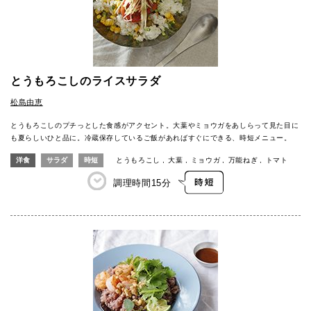
とうもろこしのライスサラダ
松島由恵
とうもろこしのプチっとした食感がアクセント。大葉やミョウガをあしらって見た目に
も夏らしいひと品に。冷蔵保存しているご飯があればすぐにできる、時短メニュー。
洋食
サラダ
時短
とうもろこし
大葉
ミョウガ
万能ねぎ
トマト
調理時間
15分