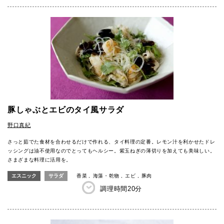
豚しゃぶとエビのタイ風サラダ
野口真紀
さっと茹でた食材を合わせるだけで作れる、タイ料理の定番。レモン汁を利かせたドレ
ッシングは油不使用なのでとってもヘルシー。紫玉ねぎの薄切りを加えても美味しい。
さまざまな料理に活用を。
エスニック
サラダ
香菜
海藻・乾物
エビ
豚肉
調理時間
20分