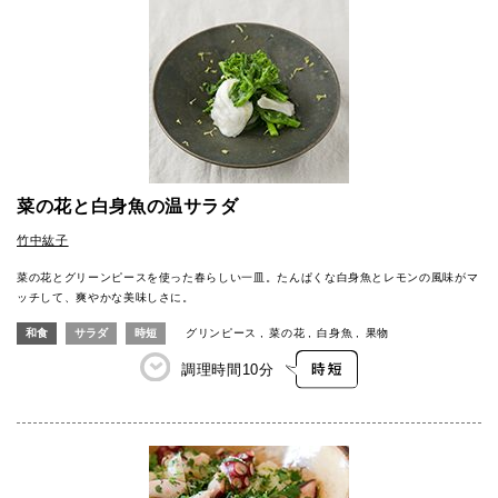
菜の花と白身魚の温サラダ
竹中紘子
菜の花とグリーンピースを使った春らしい一皿。たんぱくな白身魚とレモンの風味がマ
ッチして、爽やかな美味しさに。
和食
サラダ
時短
グリンピース
菜の花
白身魚
果物
調理時間
10分