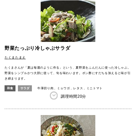
野菜たっぷり冷しゃぶサラダ
たくまたまえ
たくまさんが「夏は毎週のように作る」という、夏野菜をふんだんに使った冷しゃぶ。
野菜をシンプルかつ大胆に使って、旬を味わいます。ポン酢にすだちを加えると味が引
き締まります。
和食
サラダ
牛薄切り肉
ミョウガ
レタス
ミニトマト
調理時間
20分