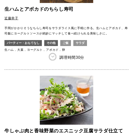
生ハムとアボカドのちらし寿司
近藤幸子
手間がかかりそうなちらし寿司をサラダライス風に手軽に作る。生ハムとアボカド、寿
司飯にヨーグルトソースが絶妙にマッチして食べ続けられる美味しさに。
パーティー・おもてなし
その他
ご飯
サラダ
生ハム
大葉
ヨーグルト
アボカド
卵
調理時間
30分
牛しゃぶ肉と香味野菜のエスニック豆腐サラダ仕立て