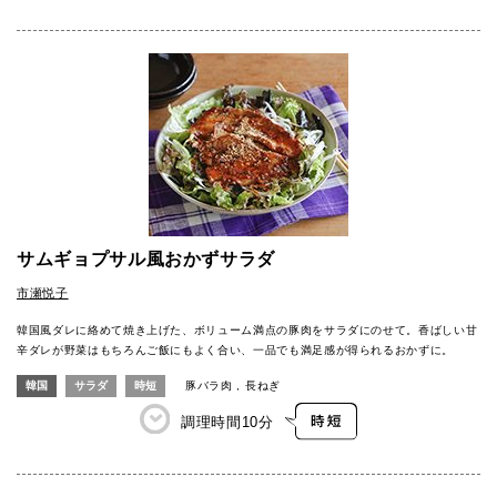
サムギョプサル風おかずサラダ
市瀬悦子
韓国風ダレに絡めて焼き上げた、ボリューム満点の豚肉をサラダにのせて。香ばしい甘
辛ダレが野菜はもちろんご飯にもよく合い、一品でも満足感が得られるおかずに。
韓国
サラダ
時短
豚バラ肉
長ねぎ
調理時間
10分