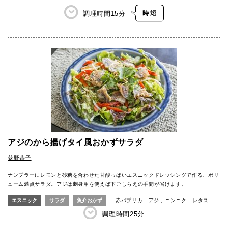
調理時間
15分
アジのから揚げタイ風おかずサラダ
荻野恭子
ナンプラーにレモンと砂糖を合わせた甘酸っぱいエスニックドレッシングで作る、ボリ
ューム満点サラダ。アジは刺身用を使えば下ごしらえの手間が省けます。
エスニック
サラダ
魚介おかず
赤パプリカ
アジ
ニンニク
レタス
調理時間
25分