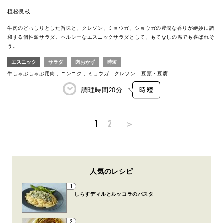
植松良枝
牛肉のどっしりとした旨味と、クレソン、ミョウガ、ショウガの豊潤な香りが絶妙に調
和する個性派サラダ。ヘルシーなエスニックサラダとして、もてなしの席でも喜ばれそ
う。
エスニック
サラダ
肉おかず
時短
牛しゃぶしゃぶ用肉
ニンニク
ミョウガ
クレソン
豆類・豆腐
調理時間
20分
＞
1
2
人気のレシピ
1
しらすディルとルッコラのパスタ
2