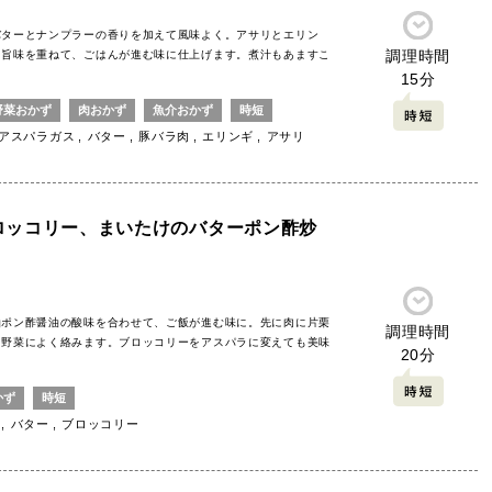
バターとナンプラーの香りを加えて風味よく。アサリとエリン
調理時間
る旨味を重ねて、ごはんが進む味に仕上げます。煮汁もあますこ
。
15分
野菜おかず
肉おかず
魚介おかず
時短
アスパラガス
バター
豚バラ肉
エリンギ
アサリ
ロッコリー、まいたけのバターポン酢炒
油ポン酢醤油の酸味を合わせて、ご飯が進む味に。先に肉に片栗
調理時間
、野菜によく絡みます。ブロッコリーをアスパラに変えても美味
20分
かず
時短
バター
ブロッコリー