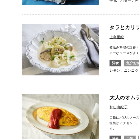
牛乳
バター
チ
タラとカリ
上島亜紀
煮込み料理の定番
ミーなソースがよ
洋食
魚介お
レモン
ニンニク
大人のオム
村山由紀子
ご飯にバジルソー
塩気がアクセント
す。
洋食
ご飯