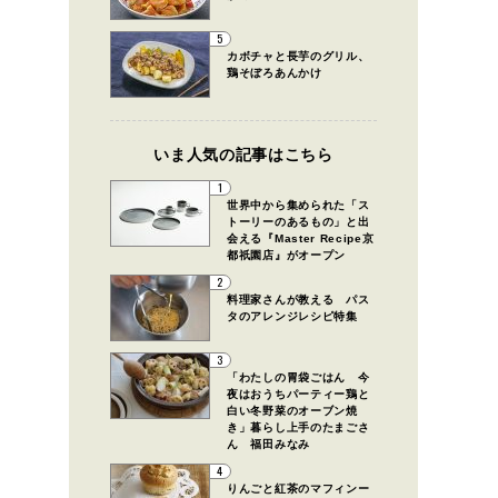
5
カボチャと長芋のグリル、
鶏そぼろあんかけ
いま人気の記事はこちら
1
世界中から集められた「ス
トーリーのあるもの」と出
会える『Master Recipe京
都祇園店』がオープン
2
料理家さんが教える パス
タのアレンジレシピ特集
3
「わたしの胃袋ごはん 今
夜はおうちパーティー鶏と
白い冬野菜のオーブン焼
き」暮らし上手のたまごさ
ん 福田みなみ
4
りんごと紅茶のマフィンー