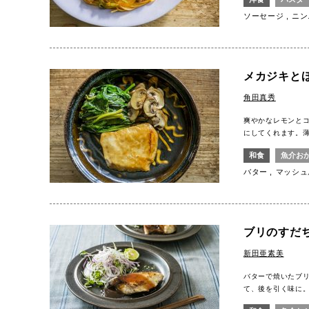
ソーセージ
ニン
メカジキと
角田真秀
爽やかなレモンと
にしてくれます。
和食
魚介お
バター
マッシュ
ブリのすだ
新田亜素美
バターで焼いたブ
て、後を引く味に