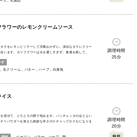
ーズ
乳製品
フラワーのレモンクリームソース
・タラをレモンとソテーして洋風おかずに。淡泊なタラにクリー
調理時間
く合います。カリフラワーは火を通しすぎず、食感を残して。
25分
かず
生クリーム
バター
ハーブ
白身魚
ライス
スを混ぜて、とろとろの卵で包みます。パンチェッタのほどよい
調理時間
。チリパウダーを加えた絶妙な辛さのケチャップがクセになりま
20分
時短
ベーコン
バター
ハーブ
卵