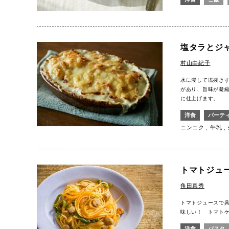
塩タラとジ
村山由紀子
水に浸して塩抜き
があり、旨味が凝
に仕上げます。
洋食
パーテ
ニンニク
牛乳
トマトジュ
角田真秀
トマトジュースで
味しい！ トマト
洋食
パスタ