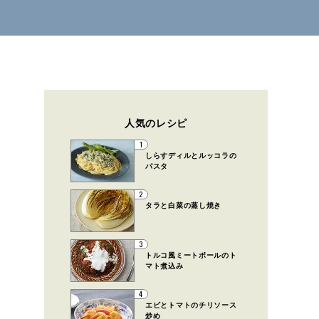
人気のレシピ
1
しらすディルとルッコラの
パスタ
2
タラと白菜の蒸し焼き
3
トルコ風ミートボールのト
マト煮込み
4
エビとトマトのチリソース
炒め