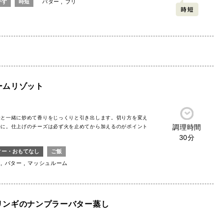
かず
時短
バター
ブリ
ームリゾット
米と一緒に炒めて香りをじっくりと引き出します。切り方を変え
調理時間
かに。仕上げのチーズは必ず火を止めてから加えるのがポイント
30分
ィー・おもてなし
ご飯
バター
マッシュルーム
リンギのナンプラーバター蒸し