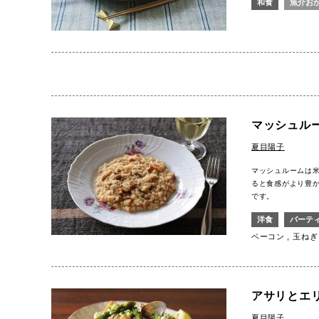
和食
魚介お
マッシュル
夏目陽子
マッシュルームは
ると食感がより豊
です。
洋食
パーテ
ベーコン
玉ねぎ
アサリとエ
夏目陽子