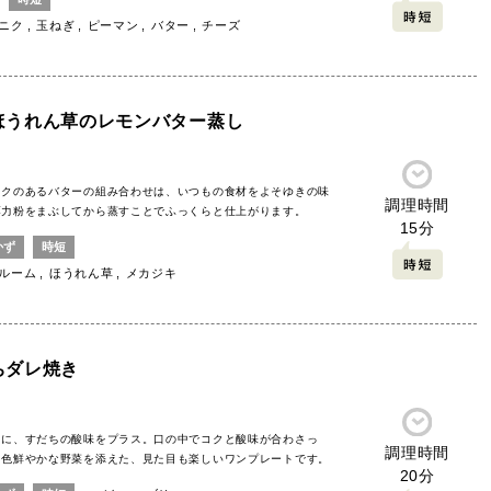
ニク
玉ねぎ
ピーマン
バター
チーズ
ほうれん草のレモンバター蒸し
コクのあるバターの組み合わせは、いつもの食材をよそゆきの味
調理時間
薄力粉をまぶしてから蒸すことでふっくらと仕上がります。
15分
かず
時短
ルーム
ほうれん草
メカジキ
ちダレ焼き
リに、すだちの酸味をプラス。口の中でコクと酸味が合わさっ
調理時間
。色鮮やかな野菜を添えた、見た目も楽しいワンプレートです。
20分