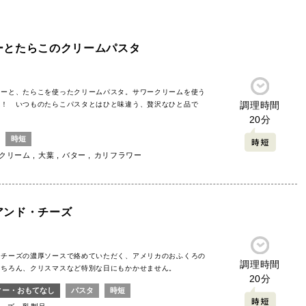
ーとたらこのクリームパスタ
ワーと、たらこを使ったクリームパスタ。サワークリームを使う
調理時間
に！ いつものたらこパスタとはひと味違う、贅沢なひと品で
20分
時短
クリーム
大葉
バター
カリフラワー
アンド・チーズ
りチーズの濃厚ソースで絡めていただく、アメリカのおふくろの
調理時間
もちろん、クリスマスなど特別な日にもかかせません。
20分
ィー・おもてなし
パスタ
時短