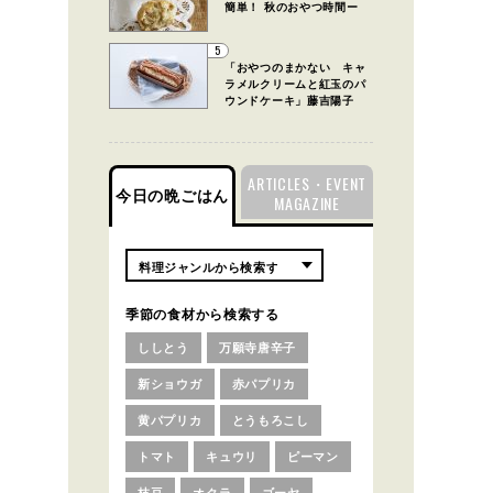
簡単！ 秋のおやつ時間ー
5
「おやつのまかない キャ
ラメルクリームと紅玉のパ
ウンドケーキ」藤吉陽子
ARTICLES・EVENT
今日の晩ごはん
MAGAZINE
季節の食材から検索する
ししとう
万願寺唐辛子
新ショウガ
赤パプリカ
黄パプリカ
とうもろこし
トマト
キュウリ
ピーマン