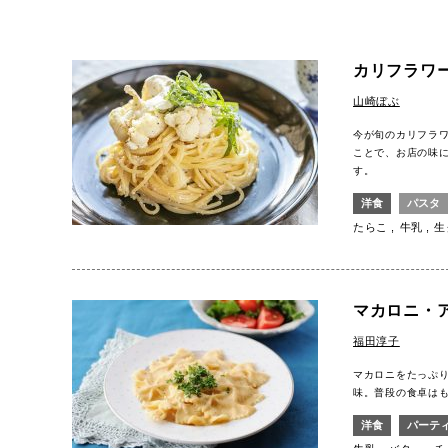
カリフラワ
山崎ぼぶ
今が旬のカリフラ
ことで、お店の味
す。
洋食
パスタ
たらこ
牛乳
生
マカロニ・
福田淳子
マカロニをたっぷ
味。普段の食卓は
洋食
パーテ