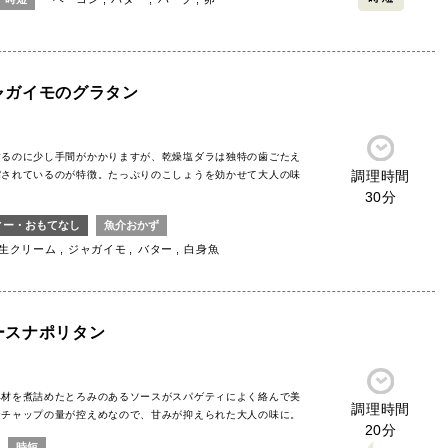
ャガイモのグラタン
するのに少し手間がかかりますが、乾燥塩ダラは独特の歯ごたえ
調理時間
縮されているのが特徴。たっぷりのこしょうを効かせて大人の味
30分
ィー・おもてなし
魚介おかず
生クリーム
ジャガイモ
バター
白身魚
ースナポリタン
具材を煮詰めたとろみのあるソースがスパゲティによく絡んで美
調理時間
ケチャップの量が控えめなので、甘みが抑えられた大人の味に。
20分
時短