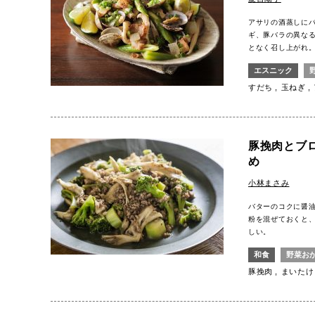
アサリの酒蒸しに
ギ、豚バラの異な
となく召し上がれ
エスニック
すだち
玉ねぎ
豚挽肉とブ
め
小林まさみ
バターのコクに醤
粉を混ぜておくと
しい。
和食
野菜お
豚挽肉
まいたけ