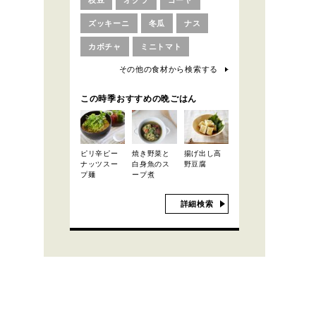
枝豆
オクラ
ゴーヤ
ズッキーニ
冬瓜
ナス
カボチャ
ミニトマト
その他の食材から検索する
この時季おすすめの晩ごはん
ピリ辛ピー
焼き野菜と
揚げ出し高
ナッツスー
白身魚のス
野豆腐
プ麺
ープ煮
詳細検索