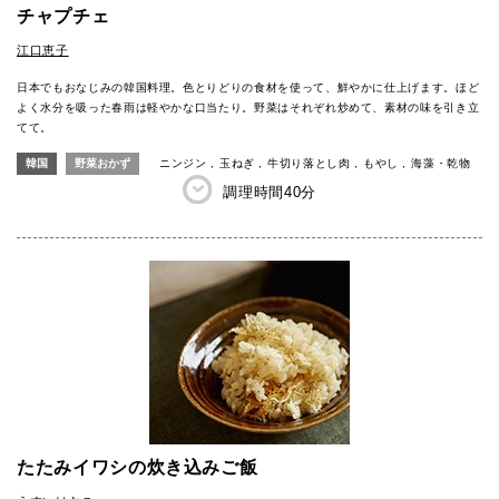
チャプチェ
江口恵子
日本でもおなじみの韓国料理。色とりどりの食材を使って、鮮やかに仕上げます。ほど
よく水分を吸った春雨は軽やかな口当たり。野菜はそれぞれ炒めて、素材の味を引き立
てて。
韓国
野菜おかず
ニンジン
玉ねぎ
牛切り落とし肉
もやし
海藻・乾物
調理時間
40分
たたみイワシの炊き込みご飯