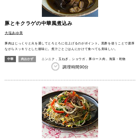
豚とキクラゲの中華風煮込み
大塩あゆ美
豚肉はじっくりと火を通してとろとろに仕上げるのがポイント。黒酢を使うことで濃厚
ながらスッキリとした後味に。煮汁ごとごはんにかけて食べても美味しい。
中華
肉おかず
ニンニク
玉ねぎ
ショウガ
豚ロース肉
海藻・乾物
調理時間
90分