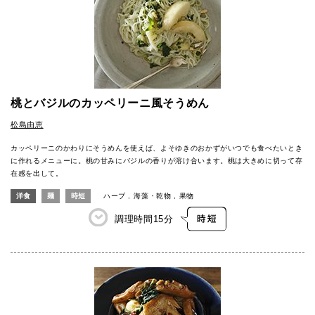
桃とバジルのカッペリーニ風そうめん
松島由恵
カッペリーニのかわりにそうめんを使えば、よそゆきのおかずがいつでも食べたいとき
に作れるメニューに。桃の甘みにバジルの香りが溶け合います。桃は大きめに切って存
在感を出して。
洋食
麺
時短
ハーブ
海藻・乾物
果物
調理時間
15分