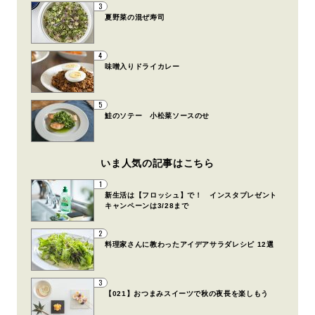
3
夏野菜の混ぜ寿司
4
味噌入りドライカレー
5
鮭のソテー 小松菜ソースのせ
いま人気の記事はこちら
1
新生活は【フロッシュ】で！ インスタプレゼント
キャンペーンは3/28まで
2
料理家さんに教わったアイデアサラダレシピ 12選
3
【021】おつまみスイーツで秋の夜長を楽しもう