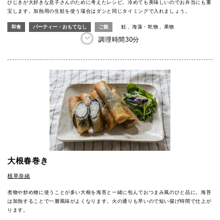
ひじきが大好きな息子さんのために考えたレシピ。冷めても美味しいのでお弁当にも重
宝します。加熱用の生鮭を使う場合はダシと同じタイミングで入れましょう。
和食
パーティー・おもてなし
ご飯
鮭
海藻・乾物
果物
調理時間
30分
大根春巻き
植草奈緒
煮物や炒め物に使うことが多い大根を海苔と一緒に包んでおつまみ風のひと品に。海苔
は加熱することで一層風味がよくなります。火の通りも早いので短い揚げ時間で仕上が
ります。