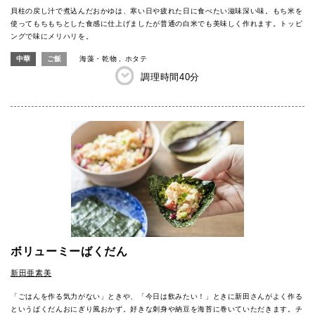
貝柱の戻し汁で煮込んだおかゆは、寒い日や疲れた日に食べたい滋味深い味。もち米を
使ってもちもちとした食感に仕上げましたが普通の白米でも美味しく作れます。トッピ
ングで味にメリハリを。
中華
ご飯
海藻・乾物
ホタテ
調理時間
40分
ボリューミーばくだん
新田亜素美
「ごはんを作る気力がない」ときや、「今日は飲みたい！」ときに新田さんがよく作る
というばくだんおにぎり風おかず。好きな刺身や納豆を海苔に巻いていただきます。チ