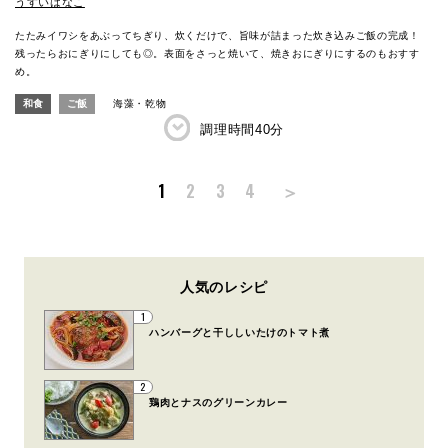
うすいはなこ
たたみイワシをあぶってちぎり、炊くだけで、旨味が詰まった炊き込みご飯の完成！
残ったらおにぎりにしても◎。表面をさっと焼いて、焼きおにぎりにするのもおすす
め。
和食
ご飯
海藻・乾物
調理時間
40分
＞
1
2
3
4
人気のレシピ
1
ハンバーグと干ししいたけのトマト煮
2
鶏肉とナスのグリーンカレー