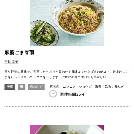
麻婆ごま春雨
平岡淳子
香り野菜の風味を、春雨にたっぷりと吸わせて風味よく仕上げるのがコツ。仕上げにご
まをたっぷり振って、コクを出します。ご飯にのせて食べても美味しい。
中華
麺
肉おかず
豚挽肉
ニンニク
ショウガ
海藻・乾物
長ねぎ
調理時間
25分