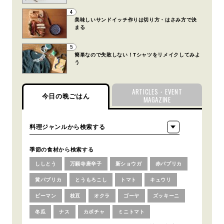
4
美味しいサンドイッチ作りは切り方・はさみ方で決
まる
5
簡単なので失敗しない！Tシャツをリメイクしてみよ
う
ARTICLES・EVENT
今日の晩ごはん
MAGAZINE
季節の食材から検索する
ししとう
万願寺唐辛子
新ショウガ
赤パプリカ
黄パプリカ
とうもろこし
トマト
キュウリ
ピーマン
枝豆
オクラ
ゴーヤ
ズッキーニ
冬瓜
ナス
カボチャ
ミニトマト