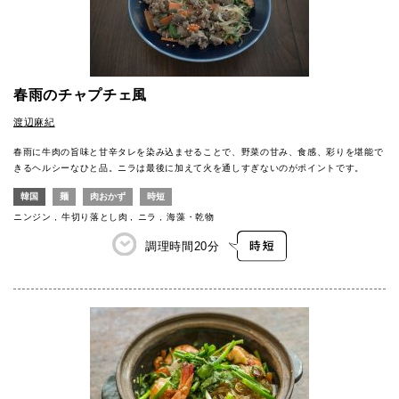
春雨のチャプチェ風
渡辺麻紀
春雨に牛肉の旨味と甘辛タレを染み込ませることで、野菜の甘み、食感、彩りを堪能で
きるヘルシーなひと品。ニラは最後に加えて火を通しすぎないのがポイントです。
韓国
麺
肉おかず
時短
ニンジン
牛切り落とし肉
ニラ
海藻・乾物
調理時間
20分