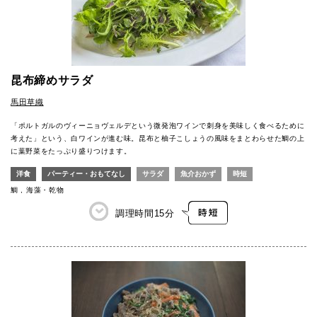
昆布締めサラダ
馬田草織
「ポルトガルのヴィーニョヴェルデという微発泡ワインで刺身を美味しく食べるために
考えた」という、白ワインが進む味。昆布と柚子こしょうの風味をまとわらせた鯛の上
に葉野菜をたっぷり盛りつけます。
洋食
パーティー・おもてなし
サラダ
魚介おかず
時短
鯛
海藻・乾物
調理時間
15分