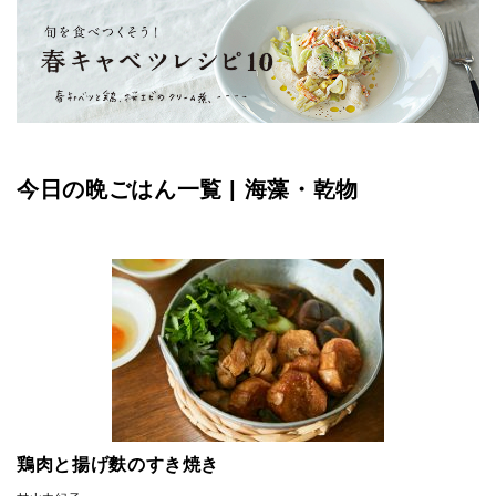
今日の晩ごはん一覧 | 海藻・乾物
鶏肉と揚げ麩のすき焼き