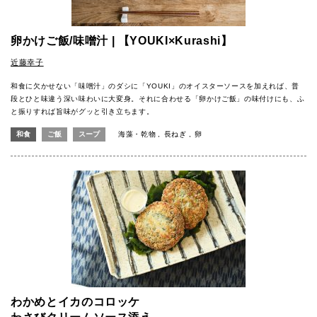
卵かけご飯/味噌汁 | 【YOUKI×Kurashi】
近藤幸子
和食に欠かせない「味噌汁」のダシに「YOUKI」のオイスターソースを加えれば、普
段とひと味違う深い味わいに大変身。それに合わせる「卵かけご飯」の味付けにも、ふ
と振りすれば旨味がグッと引き立ちます。
和食
ご飯
スープ
海藻・乾物
長ねぎ
卵
わかめとイカのコロッケ