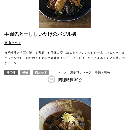
手羽先と干ししいたけのバジル煮
高山かづえ
台湾料理の「三杯鶏」を家庭でも手軽に楽しめるようアレンジした一品。ぷるんとジュ
ーシーな干ししいたけを加えると旨味がアップ。バジルはくたっとするまで火を通すの
がポイント。
その他
煮物
肉おかず
ニンニク
鶏手羽
ハーブ
海藻・乾物
調理時間
30分