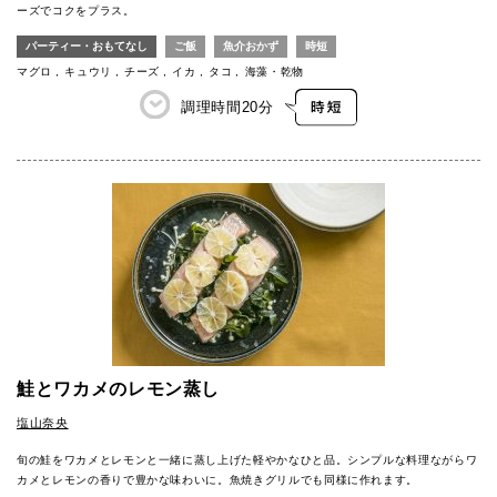
ーズでコクをプラス。
パーティー・おもてなし
ご飯
魚介おかず
時短
マグロ
キュウリ
チーズ
イカ
タコ
海藻・乾物
調理時間
20分
鮭とワカメのレモン蒸し
塩山奈央
旬の鮭をワカメとレモンと一緒に蒸し上げた軽やかなひと品。シンプルな料理ながらワ
カメとレモンの香りで豊かな味わいに。魚焼きグリルでも同様に作れます。