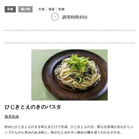
和食
揚げ物
大根
海藻・乾物
調理時間
40分
ひじきとえのきのパスタ
植草奈緒
炒めたひじきとえのきを和えるだけで完成。ひじきとえのき、異なる旨味が合わさりシ
ンプルながら深みのある味に。味がなじみやすい細めの麺を使うのがおすすめ。