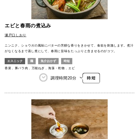
エビと春雨の煮込み
瀬戸口しおり
ニンニク、ショウガの風味にバターの芳醇な香りをきかせて、食欲を刺激します。煮汁
がなくなるまで蒸し煮にして、春雨に旨味をたっぷりと含ませるのがコツ。
エスニック
麺
魚介おかず
時短
香菜
豚バラ肉
万能ねぎ
海藻・乾物
エビ
調理時間
20分