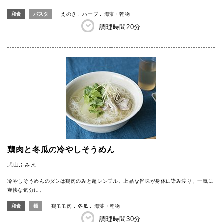
和食
パスタ
えのき
ハーブ
海藻・乾物
調理時間
20分
鶏肉と冬瓜の冷やしそうめん
武山ふみえ
冷やしそうめんのダシは鶏肉のみと超シンプル。上品な旨味が身体に染み渡り、一気に
爽快な気分に。
和食
麺
鶏モモ肉
冬瓜
海藻・乾物
調理時間
30分