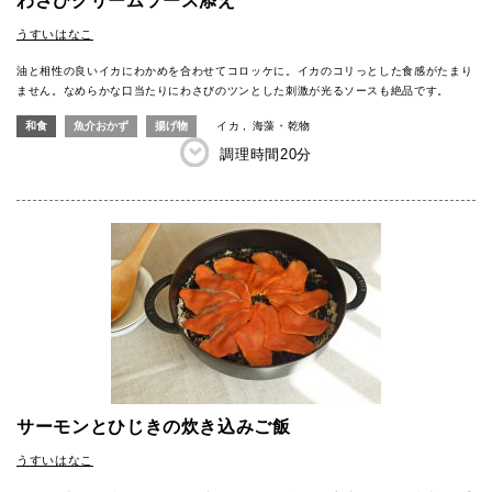
わさびクリームソース添え
うすいはなこ
油と相性の良いイカにわかめを合わせてコロッケに。イカのコリっとした食感がたまり
ません。なめらかな口当たりにわさびのツンとした刺激が光るソースも絶品です。
和食
魚介おかず
揚げ物
イカ
海藻・乾物
調理時間
20分
サーモンとひじきの炊き込みご飯
うすいはなこ