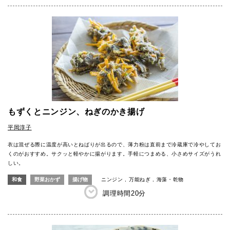
もずくとニンジン、ねぎのかき揚げ
平岡淳子
衣は混ぜる際に温度が高いとねばりが出るので、薄力粉は直前まで冷蔵庫で冷やしてお
くのがおすすめ。サクッと軽やかに揚がります。手軽につまめる、小さめサイズがうれ
しい。
和食
野菜おかず
揚げ物
ニンジン
万能ねぎ
海藻・乾物
調理時間
20分