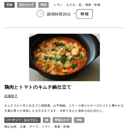
和食
魚介おかず
時短
レモン
えのき
鮭
海藻・乾物
調理時間
20分
鶏肉とトマトのキムチ鍋仕立て
武蔵裕子
キムチでピリ辛に仕立てた韓国風、お手軽鍋。とろ～り溶けたチーズのコクと爽やかな
大葉の香りが美味しさを引き立てます。冷房で冷えた身体がぽかぽかに。
パーティー・おもてなし
鍋
野菜おかず
時短
鶏むね肉
大葉
チーズ
トマト
海藻・乾物