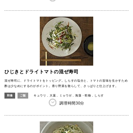
ひじきとドライトマトの混ぜ寿司
混ぜ寿司に、ドライトマトをトッピング。しらすの塩分と、トマトの旨味を生かすため
酢は少なめにするのがポイント。香り野菜を散らして、さっぱりと仕上げます。
和食
ご飯
キュウリ
大葉
ミョウガ
海藻・乾物
しらす
調理時間
30分