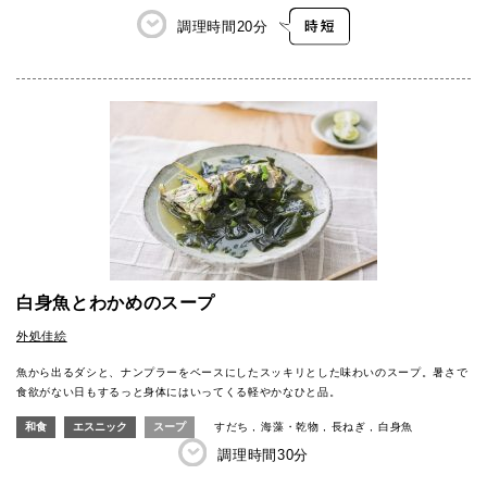
調理時間
20分
白身魚とわかめのスープ
外処佳絵
魚から出るダシと、ナンプラーをベースにしたスッキリとした味わいのスープ。暑さで
食欲がない日もするっと身体にはいってくる軽やかなひと品。
和食
エスニック
スープ
すだち
海藻・乾物
長ねぎ
白身魚
調理時間
30分