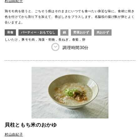
村山由紀子
鶏モモ肉を使うと、ごちそう感はそのままにいつでも食べたい身近な味に。食材に焼き
色を付けてから割り下を加えて、香ばしさをプラスします。名脇役の揚げ麩が卵とよく
合いますよ。
和食
パーティー・おもてなし
鍋
野菜おかず
肉おかず
しいたけ
豚モモ肉
海藻・乾物
長ねぎ
春菊
卵
調理時間
30分
貝柱ともち米のおかゆ
村山由紀子