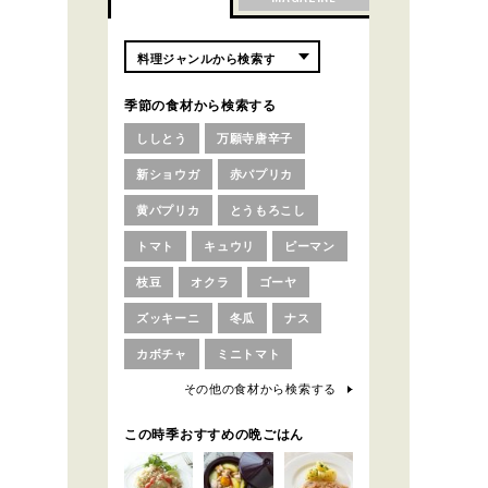
季節の食材から検索する
ししとう
万願寺唐辛子
新ショウガ
赤パプリカ
黄パプリカ
とうもろこし
トマト
キュウリ
ピーマン
枝豆
オクラ
ゴーヤ
ズッキーニ
冬瓜
ナス
カボチャ
ミニトマト
その他の食材から検索する
この時季おすすめの晩ごはん