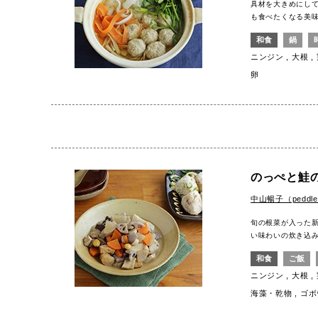
具材を大きめにし
も食べたくなる美
和食
鍋
ニンジン
大根
卵
のっぺと鮭
中山暢子（peddl
旬の根菜が入った
い味わいの炊き込
和食
ご飯
ニンジン
大根
海藻・乾物
ゴボ