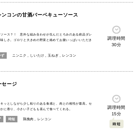
レンコンの甘酒バーベキューソース
ーソース？！ 意外な組み合わせが生んだとろみのある絶品ダレ
調理時間
美味しさ。ゴロリと大きめの野菜と絡めてお腹いっぱいいただき
30分
かず
ニンニク
しいたけ
玉ねぎ
レンコン
ーセージ
ャキッとしながら少し粘りのある食感と、肉との相性が最高。セ
調理時間
やかに香り、小さい子どもも喜んで食べてくれる。
15分
ず
時短
鶏挽肉
レンコン