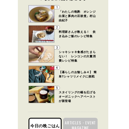
1
「わたしの晩酌 オレンジ
白菜と豚肉の豆豉煮」村山
由紀子
2
料理家さんが教える！ 炊
き込みご飯のレシピ特集
3
シャキシャキ食感がたまら
ない！ レンコンの大量消
費レシピ特集
4
【暮らしのお愉しみ４】 簡
単Tシャツリメイクに挑戦
5
スタイリングの幅を広げる
オーガニックヘアペースト
が新登場
ARTICLES・EVENT
今日の晩ごはん
MAGAZINE