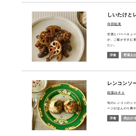
しいたけと
寺田聡美
甘酒とバーベキュ
が、ご飯がすすむ
たい。
洋食
野菜お
レンコンソ
稲葉ゆきえ
旬のレンコンのシ
ージがほんのり爽
洋食
肉おか