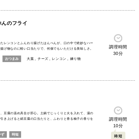
ぺんのフライ
いたレンコンとふんわり揚げたはんぺんが、口の中で絶妙なハー
調理時間
。揚げ物なのに軽い口当たりで、何個でもいただける美味しさ。
30分
おつまみ
大葉
チーズ
レンコン
練り物
え、豆腐の温め具合が肝心。土鍋でじっくりと火を入れて、湯の
調理時間
で引き上げると絹豆腐の口当たりと、ふわりと香る柚子の香りを
10分
かず
時短