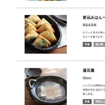
射込みはん
寿松木衣映
ピリッと辛さが利
モニーを奏でます
和食
揚げ物
湯豆腐
Hikaru
シンプルな料理ゆ
表面がゆれるほど
楽しめる。
和食
野菜お