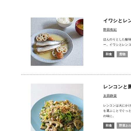
イワシとレ
野田有紀
ほんのりとした酸
ー。イワシとレン
和食
煮物
レンコンと
太田静栄
レンコンは火にか
を選ぶことでぐっ
の味に。
和食
野菜お