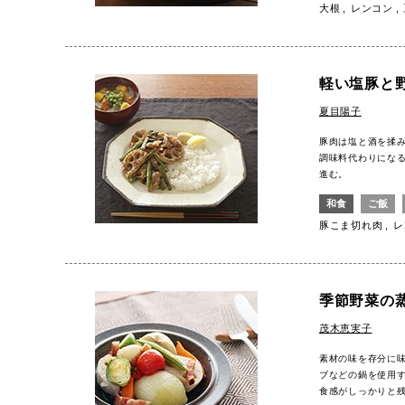
大根
レンコン
軽い塩豚と
夏目陽子
豚肉は塩と酒を揉
調味料代わりにな
進む。
和食
ご飯
豚こま切れ肉
レ
季節野菜の
茂木恵実子
素材の味を存分に
ブなどの鍋を使用
食感がしっかりと