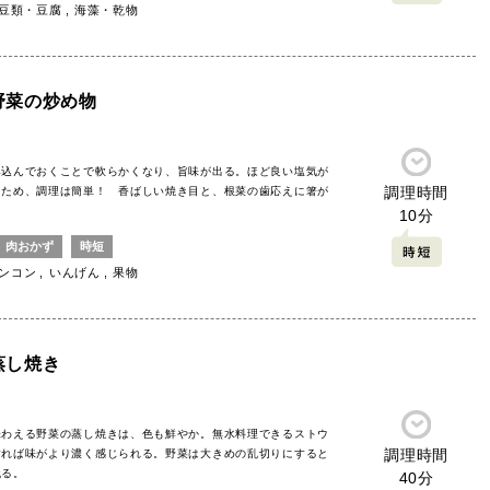
豆類・豆腐
海藻・乾物
野菜の炒め物
み込んでおくことで軟らかくなり、旨味が出る。ほど良い塩気が
調理時間
るため、調理は簡単！ 香ばしい焼き目と、根菜の歯応えに箸が
10分
肉おかず
時短
ンコン
いんげん
果物
蒸し焼き
味わえる野菜の蒸し焼きは、色も鮮やか。無水料理できるストウ
調理時間
すれば味がより濃く感じられる。野菜は大きめの乱切りにすると
残る。
40分