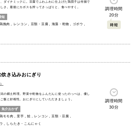
て、ダイナミックに。豆腐でふわふわに仕上げた鶏団子は何個で
味しさ。最後にカボスを搾ってさっぱりと、食べやすく。
調理時間
20分
時短
鶏挽肉
レンコン
豆類・豆腐
海藻・乾物
ゴボウ
の炊き込みおにぎり
e）
新潟の郷土料理。野菜や乾物をふんだんに使ったのっぺは、優し
みご飯と好相性。おにぎりにしていただきましょう。
調理時間
30分
魚介おかず
鶏モモ肉
里芋
鮭
レンコン
豆類・豆腐
ウ
しらたき・こんにゃく