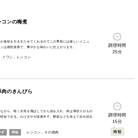
ンコンの梅煮
味が食欲を引き立たせてくれるのでこの季節には嬉しいメニュ
調理時間
コンは相性抜群で、爽やかな味わいに仕上がります。
25分
イワシ
レンコン
豚肉のきんぴら
けながら、軽く水気を飛ばしてから油を入れ、肉は薄切りのもの
調理時間
と時短できる。わけぎや七味唐辛子、鰹節などを添えて自分好み
15分
かず
時短
レンコン
その他肉