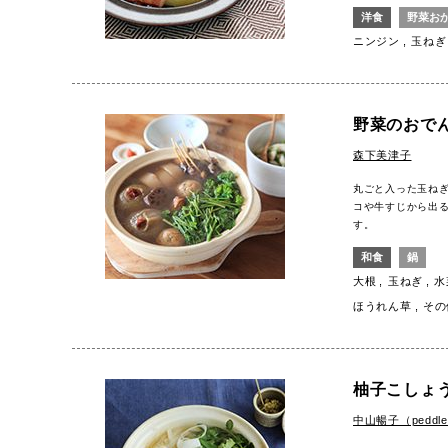
洋食
野菜お
ニンジン
玉ねぎ
野菜のおで
森下美津子
丸ごと入った玉ね
コや牛すじから出
す。
和食
鍋
大根
玉ねぎ
水
ほうれん草
その
柚子こしょ
中山暢子（peddl