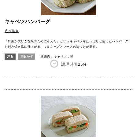
キャベツハンバーグ
八木佳奈
「野菜が大好きな娘のために考えた」というキャベツをたっぷりと使ったハンバーグ。
お好み焼き風に仕上がる、マヨネーズとソースの味つけが新鮮。
洋食
肉おかず
豚挽肉
キャベツ
卵
調理時間
25分