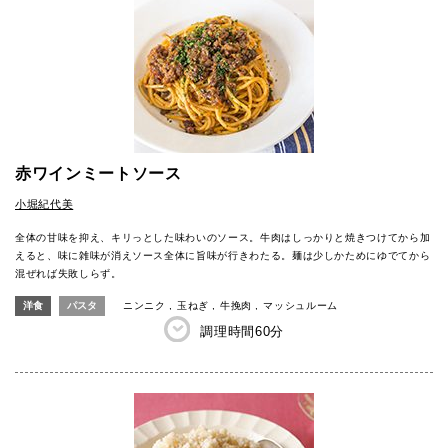
赤ワインミートソース
小堀紀代美
全体の甘味を抑え、キリっとした味わいのソース。牛肉はしっかりと焼きつけてから加
えると、味に雑味が消えソース全体に旨味が行きわたる。麺は少しかためにゆでてから
混ぜれば失敗しらず。
洋食
パスタ
ニンニク
玉ねぎ
牛挽肉
マッシュルーム
調理時間
60分