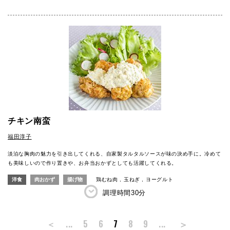
チキン南蛮
福田淳子
淡泊な胸肉の魅力を引き出してくれる、自家製タルタルソースが味の決め手に。冷めて
も美味しいので作り置きや、お弁当おかずとしても活躍してくれる。
洋食
肉おかず
揚げ物
鶏むね肉
玉ねぎ
ヨーグルト
調理時間
30分
＞
＜
...
5
6
7
8
9
...