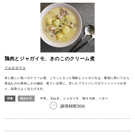
鶏肉とジャガイモ、きのこのクリーム煮
フルタヨウコ
冬に嬉しい熱々のクリーム煮。ごろっと入った鶏肉とジャガイモは、最初に焼いてから
煮込むのが美味しさの秘訣。煮ている間に、空いたフライパンでホワイトソースを作
り、段取りよく仕上げます。
洋食
肉おかず
牛乳
玉ねぎ
ジャガイモ
鶏モモ肉
バター
調理時間
30分