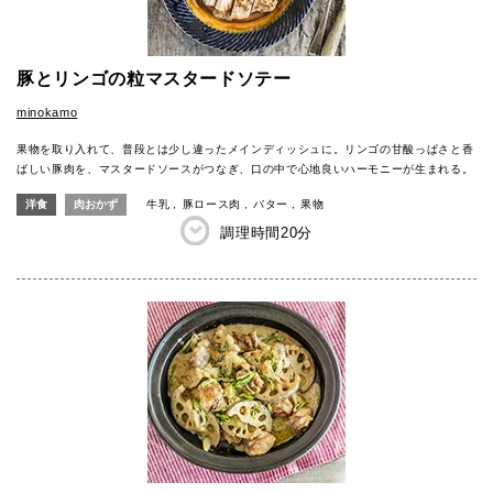
豚とリンゴの粒マスタードソテー
minokamo
果物を取り入れて、普段とは少し違ったメインディッシュに。リンゴの甘酸っぱさと香
ばしい豚肉を、マスタードソースがつなぎ、口の中で心地良いハーモニーが生まれる。
洋食
肉おかず
牛乳
豚ロース肉
バター
果物
調理時間
20分