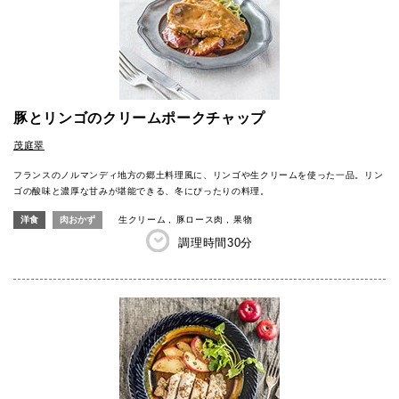
豚とリンゴのクリームポークチャップ
茂庭翠
フランスのノルマンディ地方の郷土料理風に、リンゴや生クリームを使った一品。リン
ゴの酸味と濃厚な甘みが堪能できる、冬にぴったりの料理。
洋食
肉おかず
生クリーム
豚ロース肉
果物
調理時間
30分