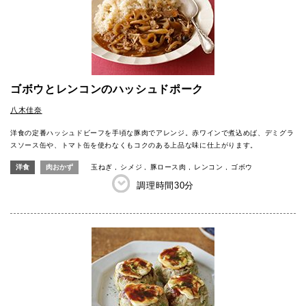
ゴボウとレンコンのハッシュドポーク
八木佳奈
洋食の定番ハッシュドビーフを手頃な豚肉でアレンジ。赤ワインで煮込めば、デミグラ
スソース缶や、トマト缶を使わなくもコクのある上品な味に仕上がります。
洋食
肉おかず
玉ねぎ
シメジ
豚ロース肉
レンコン
ゴボウ
調理時間
30分