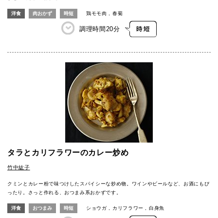
洋食
肉おかず
時短
鶏モモ肉
春菊
調理時間
20分
タラとカリフラワーのカレー炒め
竹中紘子
クミンとカレー粉で味つけしたスパイシーな炒め物。ワインやビールなど、お酒にもぴ
ったり。さっと作れる、おつまみ系おかずです。
洋食
おつまみ
時短
ショウガ
カリフラワー
白身魚