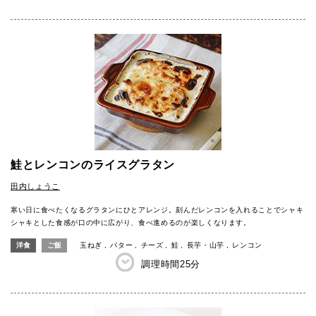
鮭とレンコンのライスグラタン
田内しょうこ
寒い日に食べたくなるグラタンにひとアレンジ。刻んだレンコンを入れることでシャキ
シャキとした食感が口の中に広がり、食べ進めるのが楽しくなります。
洋食
ご飯
玉ねぎ
バター
チーズ
鮭
長芋・山芋
レンコン
調理時間
25分