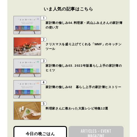
いま人気の記事はこちら
1
家計簿の愉しみ04.料理家・武山ふみえさんの家計簿
の使い方
2
クリスマスを盛り上げてくれる「WMF」のキッチン
ツール
3
家計簿の愉しみ03. 2022年版暮らし上手の家計簿の
ヒミツ
4
家計簿の愉しみ02 暮らし上手の家計簿ヒストリー
5
料理家さんに教わった大葉レシピ特集12選
ARTICLES・EVENT
今日の晩ごはん
MAGAZINE