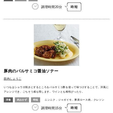
調理時間
20分
豚肉のバルサミコ醤油ソテー
田内しょうこ
いつもはショウガ焼きにするところをバルサミコ酢を使って味つけすることで、洋風に
アレンジでき、ごちそう感も増します。ワインとも相性ぴったり。
洋食
肉おかず
時短
ニンニク
ジャガイモ
豚肩ロース肉
クレソン
調理時間
15分