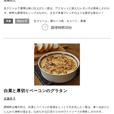
生クリームで濃厚な味に仕上げた一皿は、アクセントに加えたレモン汁が美味しさのカ
ギ。材料も調理法もシンプルなのに、まるで本格フレンチのような贅沢な味わい！
洋食
肉おかず
生クリーム
豚ロース肉
キャベツ
果物
調理時間
30分
白菜と厚切りベーコンのグラタン
近藤幸子
調味料は極力控え、白菜とベーコンの旨味をじっくり引き出した一皿は、食べるほどに
じんわり身体が温まる。なめらかな口当たりのホワイトソースが美味しさのカギ。