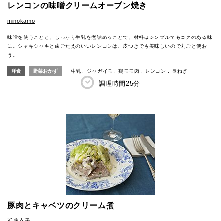
レンコンの味噌クリームオーブン焼き
minokamo
味噌を使うことと、しっかり牛乳を煮詰めることで、材料はシンプルでもコクのある味
に。シャキシャキと歯ごたえのいいレンコンは、皮つきでも美味しいので丸ごと使お
う。
洋食
野菜おかず
牛乳
ジャガイモ
鶏モモ肉
レンコン
長ねぎ
調理時間
25分
豚肉とキャベツのクリーム煮
近藤幸子