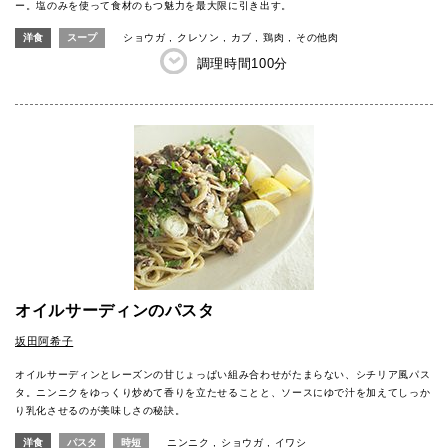
ー。塩のみを使って食材のもつ魅力を最大限に引き出す。
洋食
スープ
ショウガ
クレソン
カブ
鶏肉
その他肉
調理時間
100分
オイルサーディンのパスタ
坂田阿希子
オイルサーディンとレーズンの甘じょっぱい組み合わせがたまらない、シチリア風パス
タ。ニンニクをゆっくり炒めて香りを立たせることと、ソースにゆで汁を加えてしっか
り乳化させるのが美味しさの秘訣。
洋食
パスタ
時短
ニンニク
ショウガ
イワシ