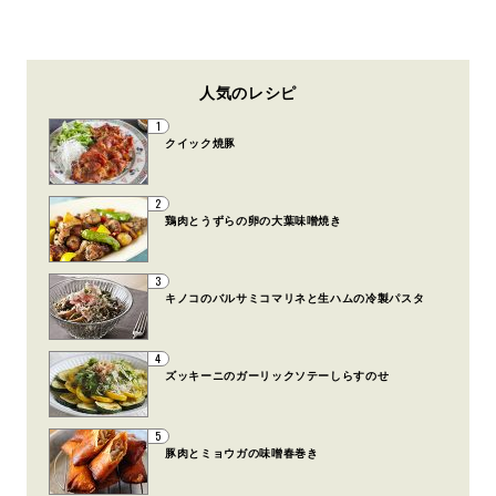
人気のレシピ
1
クイック焼豚
2
鶏肉とうずらの卵の大葉味噌焼き
3
キノコのバルサミコマリネと生ハムの冷製パスタ
4
ズッキーニのガーリックソテーしらすのせ
5
豚肉とミョウガの味噌春巻き