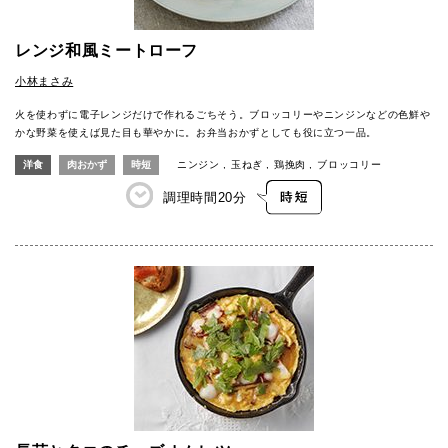
レンジ和風ミートローフ
小林まさみ
火を使わずに電子レンジだけで作れるごちそう。ブロッコリーやニンジンなどの色鮮や
かな野菜を使えば見た目も華やかに。お弁当おかずとしても役に立つ一品。
洋食
肉おかず
時短
ニンジン
玉ねぎ
鶏挽肉
ブロッコリー
調理時間
20分