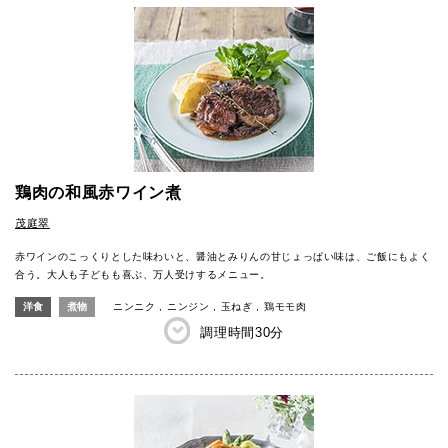
鶏肉の和風赤ワイン煮
茂庭翠
赤ワインのこっくりとした味わいと、醤油とみりんの甘じょっぱい味は、ご飯にもよく
合う。大人も子どもも喜ぶ、万人受けするメニュー。
洋食
煮物
ニンニク
ニンジン
玉ねぎ
鶏モモ肉
調理時間
30分