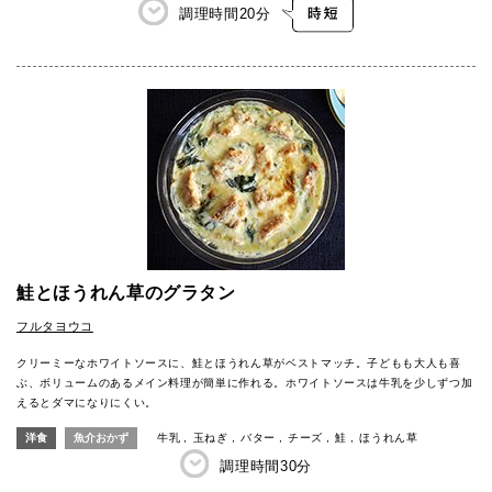
調理時間
20分
鮭とほうれん草のグラタン
フルタヨウコ
クリーミーなホワイトソースに、鮭とほうれん草がベストマッチ。子どもも大人も喜
ぶ、ボリュームのあるメイン料理が簡単に作れる。ホワイトソースは牛乳を少しずつ加
えるとダマになりにくい。
洋食
魚介おかず
牛乳
玉ねぎ
バター
チーズ
鮭
ほうれん草
調理時間
30分