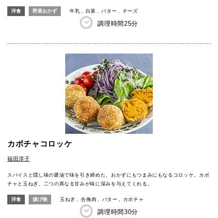
洋食
野菜おかず
牛乳
白菜
バター
チーズ
調理時間
25分
カボチャコロッケ
福田淳子
スパイスと隠し味の醤油で味を引き締めた、おかずにもつまみにもなるコロッケ。カボ
チャと玉ねぎ、二つの異なる甘みが味に深みを与えてくれる。
洋食
揚げ物
玉ねぎ
合挽肉
バター
カボチャ
調理時間
30分