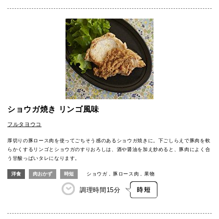
ショウガ焼き リンゴ風味
フルタヨウコ
厚切りの豚ロース肉を使ってごちそう感のあるショウガ焼きに。下ごしらえで豚肉を軟
らかくするリンゴとショウガのすりおろしは、酒や醤油を加え炒めると、豚肉によく合
う甘酸っぱいタレになります。
洋食
肉おかず
時短
ショウガ
豚ロース肉
果物
調理時間
15分