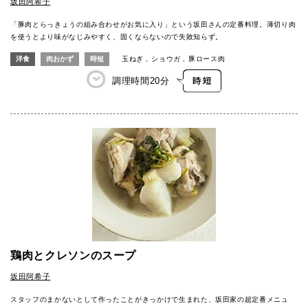
坂田阿希子
「豚肉とらっきょうの組み合わせがお気に入り」という坂田さんの定番料理。薄切り肉
を使うとより味がなじみやすく、固くならないので失敗知らず。
洋食
肉おかず
時短
玉ねぎ
ショウガ
豚ロース肉
調理時間
20分
鶏肉とクレソンのスープ
坂田阿希子
スタッフのまかないとして作ったことがきっかけで生まれた、坂田家の超定番メニュ