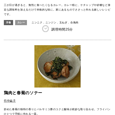
三が日が過ぎると、無性に食べたくなるカレー。カレー粉に、ケチャップや砂糖など身
近な調味料を加えるだけで本格的な味に。家にあるものでささっと作れる嬉しいレシピ
です。
洋食
カレー
ニンニク
ニンジン
玉ねぎ
合挽肉
調理時間
25分
鶏肉と春菊のソテー
竹中紘子
炒めた春菊の独特の香りとバルサミコ酢のコクと酸味が絶妙な取り合わせ。フライパン
ひとつで手軽に作れる一皿。