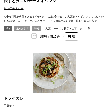
長芋とタコのチーズオムレツ
セキグチテルヨ
地中海料理を彷彿とさせるイモ×タコの組み合わせに、大葉をトッピングしてなじみの
ある味わいに。フライパンごとサーブできる簡単オムレツは、忙しい日の味方です。
洋食
魚介おかず
時短
大葉
チーズ
長芋・山芋
タコ
卵
調理時間
15分
ドライカレー
星谷菜々