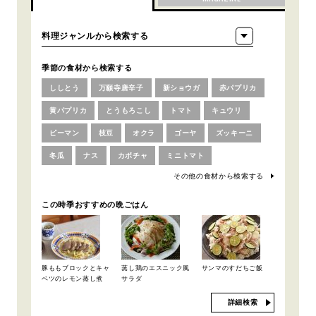
季節の食材から検索する
ししとう
万願寺唐辛子
新ショウガ
赤パプリカ
黄パプリカ
とうもろこし
トマト
キュウリ
ピーマン
枝豆
オクラ
ゴーヤ
ズッキーニ
冬瓜
ナス
カボチャ
ミニトマト
その他の食材から検索する
この時季おすすめの晩ごはん
豚ももブロックとキャ
蒸し鶏のエスニック風
サンマのすだちご飯
ベツのレモン蒸し煮
サラダ
詳細検索