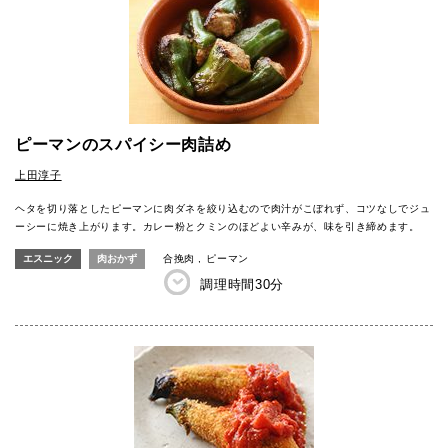
ピーマンのスパイシー肉詰め
上田淳子
ヘタを切り落としたピーマンに肉ダネを絞り込むので肉汁がこぼれず、コツなしでジュ
ーシーに焼き上がります。カレー粉とクミンのほどよい辛みが、味を引き締めます。
エスニック
肉おかず
合挽肉
ピーマン
調理時間
30分