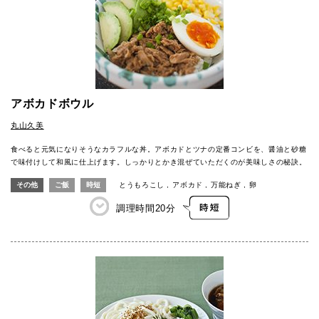
アボカドボウル
丸山久美
食べると元気になりそうなカラフルな丼。アボカドとツナの定番コンビを、醤油と砂糖
で味付けして和風に仕上げます。しっかりとかき混ぜていただくのが美味しさの秘訣。
その他
ご飯
時短
とうもろこし
アボカド
万能ねぎ
卵
調理時間
20分