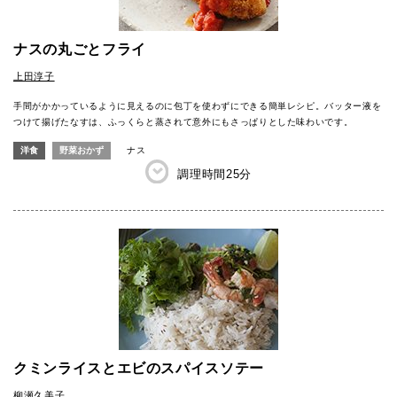
ナスの丸ごとフライ
上田淳子
手間がかかっているように見えるのに包丁を使わずにできる簡単レシピ。バッター液を
つけて揚げたなすは、ふっくらと蒸されて意外にもさっぱりとした味わいです。
洋食
野菜おかず
ナス
調理時間
25分
クミンライスとエビのスパイスソテー
柳瀬久美子