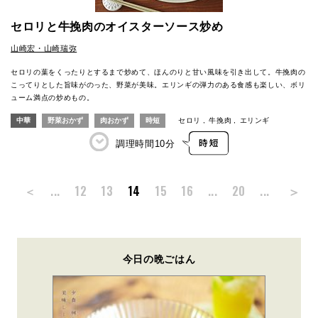
セロリと牛挽肉のオイスターソース炒め
山崎宏・山崎瑞弥
セロリの葉をくったりとするまで炒めて、ほんのりと甘い風味を引き出して。牛挽肉の
こってりとした旨味がのった、野菜が美味。エリンギの弾力のある食感も楽しい、ボリ
ューム満点の炒めもの。
中華
野菜おかず
肉おかず
時短
セロリ
牛挽肉
エリンギ
調理時間
10分
＞
＜
...
12
13
14
15
16
...
20
...
今日の晩ごはん