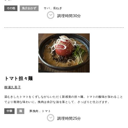
その他
魚介おかず
サバ
長ねぎ
調理時間
30分
トマト担々麺
柳瀬久美子
湯むきしたトマトをくずしながらいただく新感覚の担々麺。トマトの酸味が加わること
でより複雑な味わいに。挽肉は余計な油を落として、さっぱりと仕上げます。
中華
麺
豚挽肉
トマト
調理時間
25分