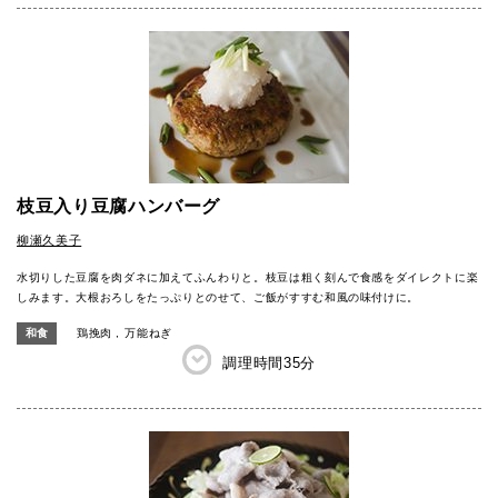
枝豆入り豆腐ハンバーグ
柳瀬久美子
水切りした豆腐を肉ダネに加えてふんわりと。枝豆は粗く刻んで食感をダイレクトに楽
しみます。大根おろしをたっぷりとのせて、ご飯がすすむ和風の味付けに。
和食
鶏挽肉
万能ねぎ
調理時間
35分