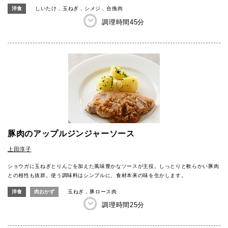
洋食
しいたけ
玉ねぎ
シメジ
合挽肉
調理時間
45分
豚肉のアップルジンジャーソース
上田淳子
ショウガに玉ねぎとりんごを加えた風味豊かなソースが主役。しっとりと軟らかい豚肉
との相性も抜群。使う調味料はシンプルに、食材本来の味を生かします。
洋食
肉おかず
玉ねぎ
豚ロース肉
調理時間
25分