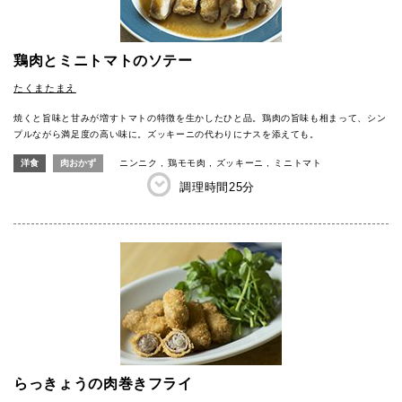
鶏肉とミニトマトのソテー
たくまたまえ
焼くと旨味と甘みが増すトマトの特徴を生かしたひと品。鶏肉の旨味も相まって、シン
プルながら満足度の高い味に。ズッキーニの代わりにナスを添えても。
洋食
肉おかず
ニンニク
鶏モモ肉
ズッキーニ
ミニトマト
調理時間
25分
らっきょうの肉巻きフライ