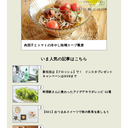
肉団子とトマトの冷やし味噌スープ蕎麦
いま人気の記事はこちら
1
新生活は【フロッシュ】で！ インスタプレゼント
キャンペーンは3/28まで
2
料理家さんに教わったアイデアサラダレシピ 12選
3
【021】おつまみスイーツで秋の夜長を楽しもう
4