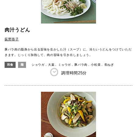
肉汁うどん
荻野恭子
豚バラ肉の脂身から出る旨味を生かした汁（スープ）に、冷たいうどんをつけていただ
きます。じっくり加熱して、肉の旨味を引き出しましょう。
和食
麺
ショウガ
大葉
ミョウガ
豚バラ肉
小松菜
長ねぎ
調理時間
25分