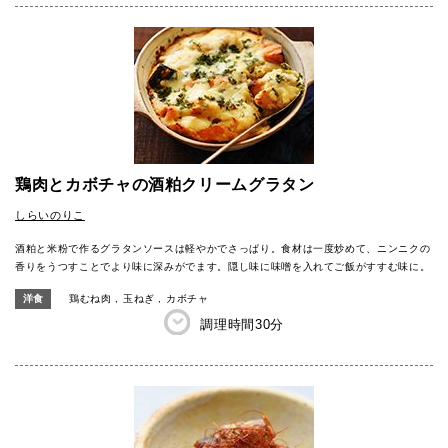
鶏肉とカボチャの酒粕クリームグラタン
しらいのりこ
酒粕と米粉で作るグラタンソースは軽やかでさっぱり。食材は一度炒めて、ニンニクの
香りをうつすことでより味に深みがでます。隠し味に味噌を入れてご飯がすすむ味に。
洋食
鶏むね肉
玉ねぎ
カボチャ
調理時間
30分