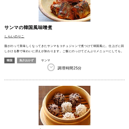
サンマの韓国風味噌煮
しらいのりこ
脂がのって美味しくなってきたサンマをコチュジャンで煮つけて韓国風に。仕上げに回
しかける酢で味わいに冴えが加わります。ご飯にのっけてどんぶりメニューにしても。
韓国
魚介おかず
サンマ
調理時間
25分