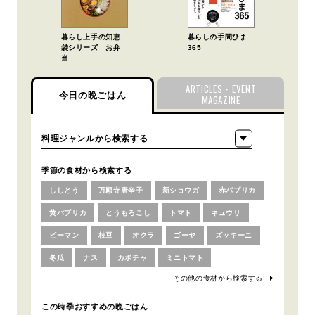
暮らし上手の知恵
暮らしの手間ひま
袋シリーズ お弁
365
当
ARTICLES・EVENT
今日の晩ごはん
MAGAZINE
季節の食材から検索する
ししとう
万願寺唐辛子
新ショウガ
赤パプリカ
黄パプリカ
とうもろこし
トマト
キュウリ
ピーマン
枝豆
オクラ
ゴーヤ
ズッキーニ
冬瓜
ナス
カボチャ
ミニトマト
その他の食材から検索する
この時季おすすめの晩ごはん