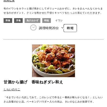
関岡弘美
旬のイワシをカラッと揚げ焼きにしてボリュームおかずに。タレをまんべんなくからま
せるのがポイント。クミンを利かせた千切りキャベツをたっぷり添えていただきます。
和食
洋食
魚介おかず
時短
イワシ
調理時間
20分
甘酒から揚げ 香味ねぎダレ和え
しらいのりこ
「今までいろいろ試してみて、このレシピで作ると一番肉が軟らかくなる！」としらい
さん自慢のひと品。ベーキングパウダー入りの衣は、タレのなじみが抜群です。