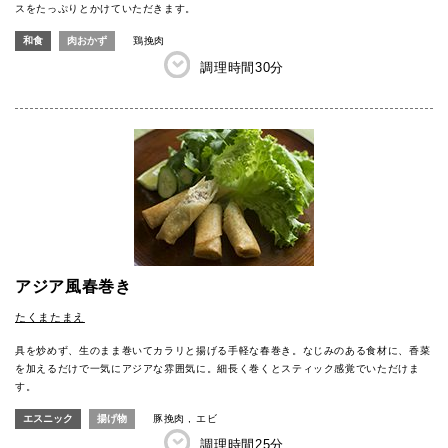
スをたっぷりとかけていただきます。
和食
肉おかず
鶏挽肉
調理時間
30分
アジア風春巻き
たくまたまえ
具を炒めず、生のまま巻いてカラリと揚げる手軽な春巻き。なじみのある食材に、香菜
を加えるだけで一気にアジアな雰囲気に。細長く巻くとスティック感覚でいただけま
す。
エスニック
揚げ物
豚挽肉
エビ
調理時間
25分