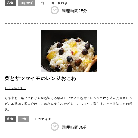
和食
肉おかず
鶏モモ肉
長ねぎ
調理時間
25分
栗とサツマイモのレンジおこわ
しらいのりこ
もち米と一緒にこれから旬を迎える栗やサツマイモを電子レンジで炊き込んだ簡単レシ
ピ。加熱は２回に分けて、炊きムラをふせぎます。しっかり蒸らすことも美味しさの秘
訣。
和食
ご飯
サツマイモ
調理時間
35分