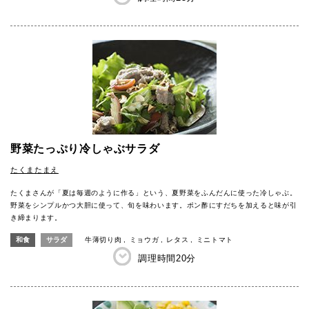
野菜たっぷり冷しゃぶサラダ
たくまたまえ
たくまさんが「夏は毎週のように作る」という、夏野菜をふんだんに使った冷しゃぶ。
野菜をシンプルかつ大胆に使って、旬を味わいます。ポン酢にすだちを加えると味が引
き締まります。
和食
サラダ
牛薄切り肉
ミョウガ
レタス
ミニトマト
調理時間
20分