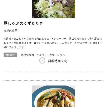
豚しゃぶのくずたたき
柳瀬久美子
片栗粉をまぶしてからゆでる肉はしっとり&ジューシー。薄切り肉を使って食べ応えの
あるひと品に仕上げます。ゆでたてを合わせて、しんなりとした甘みが増した野菜を一
緒にほおばります。
肉おかず
豚薄切り肉
キュウリ
大葉
レタス
調理時間
30分