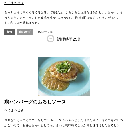
たくまたまえ
らっきょうに肉をくるくると巻いて揚げた、ころころした見た目がかわいいおかず。ら
っきょうのシャキっとした食感を生かしたいので、揚げ時間は短めにするのがポイン
ト。肉に火が通ればＯＫ。
和食
肉おかず
豚ロース肉
調理時間
25分
鶏ハンバーグのおろしソース
たくまたまえ
豆腐を加えることでコツなしでヘルシーでふわふわとした口当たりに。冷めてもパサつ
かないので、お弁当おかずとしても。合わせ調味料でしっかりと味付けしたおろしソー