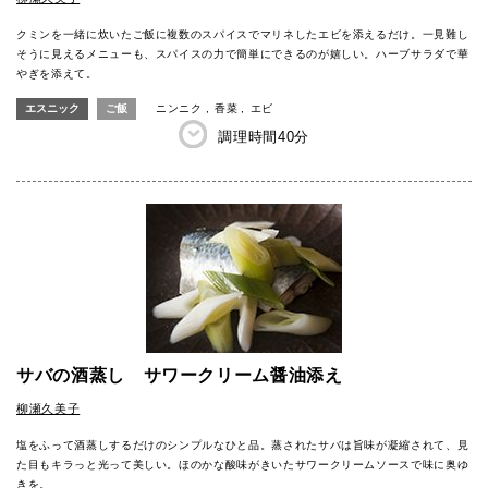
クミンを一緒に炊いたご飯に複数のスパイスでマリネしたエビを添えるだけ。一見難し
そうに見えるメニューも、スパイスの力で簡単にできるのが嬉しい。ハーブサラダで華
やぎを添えて。
エスニック
ご飯
ニンニク
香菜
エビ
調理時間
40分
サバの酒蒸し サワークリーム醤油添え
柳瀬久美子
塩をふって酒蒸しするだけのシンプルなひと品。蒸されたサバは旨味が凝縮されて、見
た目もキラっと光って美しい。ほのかな酸味がきいたサワークリームソースで味に奥ゆ
きを。