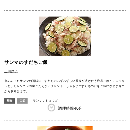
サンマのすだちご飯
上田淳子
脂ののったサンマの旨味に、すだちのみずみずしい香りが溶け合う絶品ごはん。シャキ
っとしたレンコンの歯ごたえがアクセント。しゃもじですだちの汁をご飯になじませて
から取り分けて。
和食
ご飯
サンマ
ミョウガ
調理時間
40分