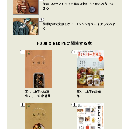
美味しいサンドイッチ作りは切り方・はさみ方で決
まる
5
簡単なので失敗しない！Tシャツをリメイクしてみよ
う
FOOD & RECIPEに関連する本
1
2
暮らし上手の知恵
暮らし上手の常備
袋シリーズ 常備菜
菜
3
4