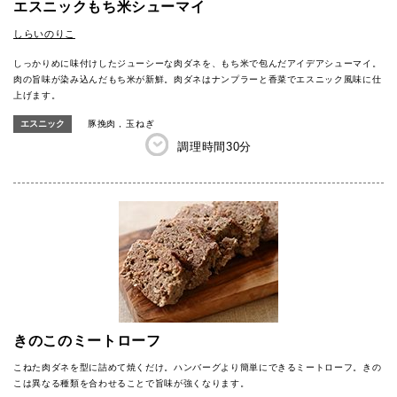
エスニックもち米シューマイ
しらいのりこ
しっかりめに味付けしたジューシーな肉ダネを、もち米で包んだアイデアシューマイ。
肉の旨味が染み込んだもち米が新鮮。肉ダネはナンプラーと香菜でエスニック風味に仕
上げます。
エスニック
豚挽肉
玉ねぎ
調理時間
30分
きのこのミートローフ
こねた肉ダネを型に詰めて焼くだけ。ハンバーグより簡単にできるミートローフ。きの
こは異なる種類を合わせることで旨味が強くなります。