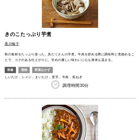
きのこたっぷり芋煮
黒川愉子
秋の食材をたっぷり使った、具だくさんの芋煮。牛肉を炒める際に調味料と煮絡めるこ
とで、コクのある仕上がりに。甘めの優しい味わいに心も身体も温まる。
和食
煮物
野菜おかず
しいたけ
シメジ
まいたけ
里芋
牛肉
長ねぎ
調理時間
30分