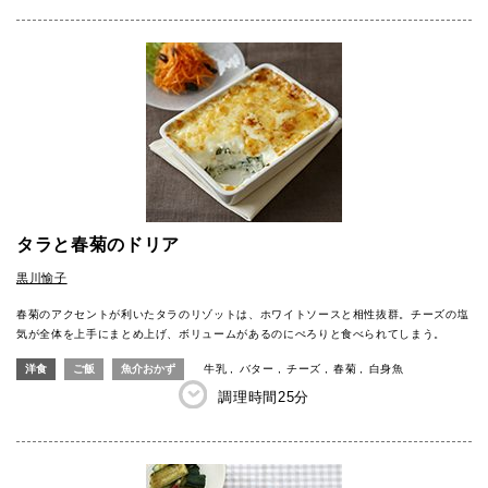
タラと春菊のドリア
黒川愉子
春菊のアクセントが利いたタラのリゾットは、ホワイトソースと相性抜群。チーズの塩
気が全体を上手にまとめ上げ、ボリュームがあるのにぺろりと食べられてしまう。
洋食
ご飯
魚介おかず
牛乳
バター
チーズ
春菊
白身魚
調理時間
25分