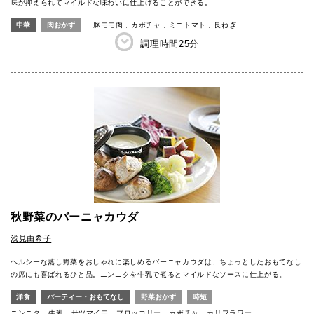
味が抑えられてマイルドな味わいに仕上げることができる。
中華
肉おかず
豚モモ肉
カボチャ
ミニトマト
長ねぎ
調理時間
25分
秋野菜のバーニャカウダ
浅見由希子
ヘルシーな蒸し野菜をおしゃれに楽しめるバーニャカウダは、ちょっとしたおもてなし
の席にも喜ばれるひと品。ニンニクを牛乳で煮るとマイルドなソースに仕上がる。
洋食
パーティー・おもてなし
野菜おかず
時短
ニンニク
牛乳
サツマイモ
ブロッコリー
カボチャ
カリフラワー