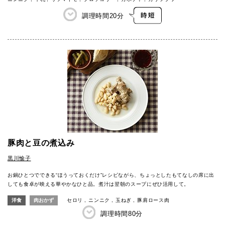
調理時間
20分
豚肉と豆の煮込み
黒川愉子
お鍋ひとつでできる“ほうっておくだけ”レシピながら、ちょっとしたもてなしの席に出
しても食卓が映える華やかなひと品。煮汁は翌朝のスープにぜひ活用して。
洋食
肉おかず
セロリ
ニンニク
玉ねぎ
豚肩ロース肉
調理時間
80分