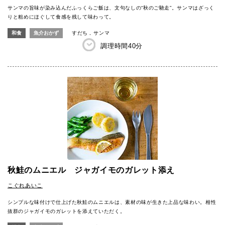
サンマの旨味が染み込んだふっくらご飯は、文句なしの“秋のご馳走”。サンマはざっく
りと粗めにほぐして食感を残して味わって。
和食
魚介おかず
すだち
サンマ
調理時間
40分
秋鮭のムニエル ジャガイモのガレット添え
こぐれあいこ
シンプルな味付けで仕上げた秋鮭のムニエルは、素材の味が生きた上品な味わい。相性
抜群のジャガイモのガレットを添えていただく。