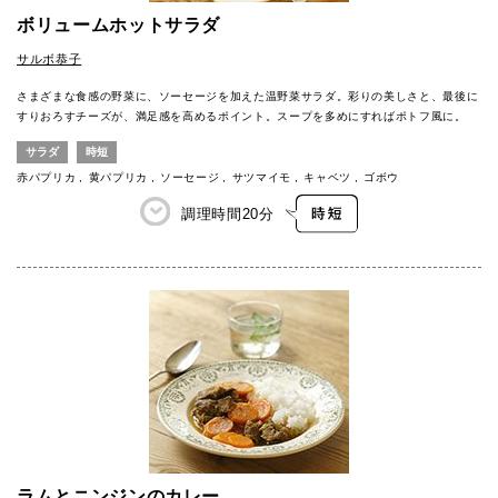
ボリュームホットサラダ
サルボ恭子
さまざまな食感の野菜に、ソーセージを加えた温野菜サラダ。彩りの美しさと、最後に
すりおろすチーズが、満足感を高めるポイント。スープを多めにすればポトフ風に。
サラダ
時短
赤パプリカ
黄パプリカ
ソーセージ
サツマイモ
キャベツ
ゴボウ
調理時間
20分
ラムとニンジンのカレー