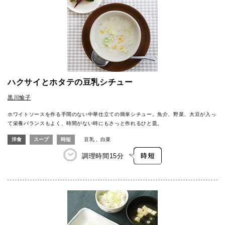
ハクサイとホタテの豆乳シチュー
黒川愉子
ホワイトソースを作る手間のない中華仕立ての簡単シチュー。魚介、野菜、大豆が入っ
て栄養バランスもよく、時間がない時にもさっと作れるひと皿。
洋食
スープ
時短
豆乳
白菜
調理時間
15分