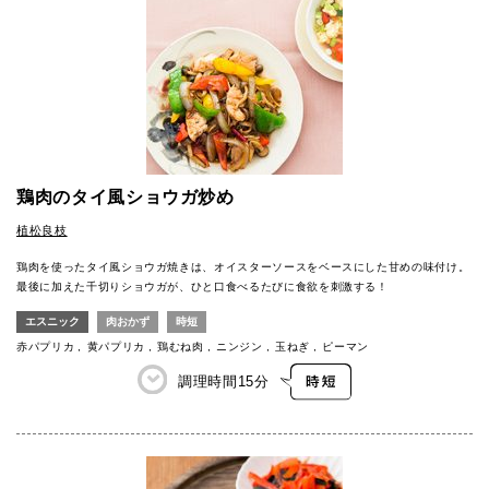
鶏肉のタイ風ショウガ炒め
植松良枝
鶏肉を使ったタイ風ショウガ焼きは、オイスターソースをベースにした甘めの味付け。
最後に加えた千切りショウガが、ひと口食べるたびに食欲を刺激する！
エスニック
肉おかず
時短
赤パプリカ
黄パプリカ
鶏むね肉
ニンジン
玉ねぎ
ピーマン
調理時間
15分