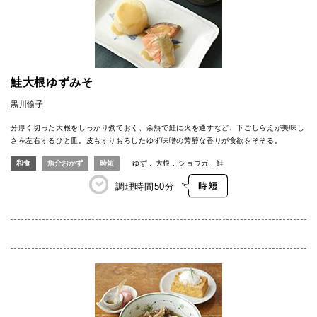
鮭大根ゆずみそ
黒川愉子
分厚く切った大根をしっかり煮ておく、余熱で鮭に火を通すなど、下ごしらえが美味し
さを左右するひと皿。皮もすりおろしたゆず味噌の芳醇な香りが食欲をそそる。
和食
魚介おかず
時短
ゆず
大根
ショウガ
鮭
調理時間
50分