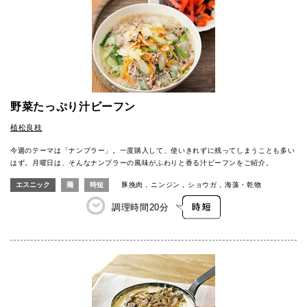
野菜たっぷり汁ビーフン
植松良枝
今週のテーマは「ナンプラー」。一度購入して、使いきれずに残ってしまうことも多い
はず。月曜日は、そんなナンプラーの風味がふわりと香る汁ビーフンをご紹介。
エスニック
麺
時短
豚挽肉
ニンジン
ショウガ
海藻・乾物
調理時間
20分