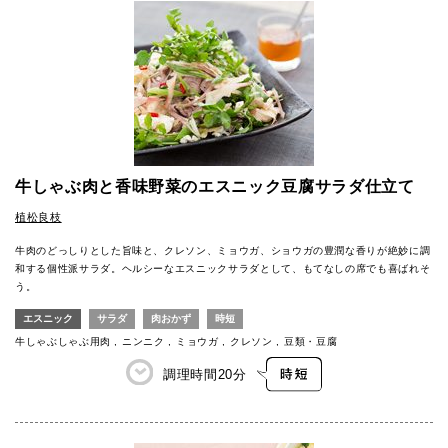
牛しゃぶ肉と香味野菜のエスニック豆腐サラダ仕立て
植松良枝
牛肉のどっしりとした旨味と、クレソン、ミョウガ、ショウガの豊潤な香りが絶妙に調
和する個性派サラダ。ヘルシーなエスニックサラダとして、もてなしの席でも喜ばれそ
う。
エスニック
サラダ
肉おかず
時短
牛しゃぶしゃぶ用肉
ニンニク
ミョウガ
クレソン
豆類・豆腐
調理時間
20分