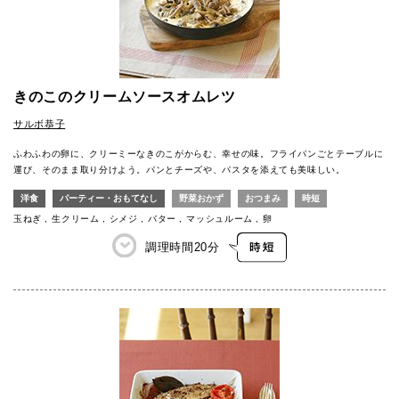
きのこのクリームソースオムレツ
サルボ恭子
ふわふわの卵に、クリーミーなきのこがからむ、幸せの味。フライパンごとテーブルに
運び、そのまま取り分けよう。パンとチーズや、パスタを添えても美味しい。
洋食
パーティー・おもてなし
野菜おかず
おつまみ
時短
玉ねぎ
生クリーム
シメジ
バター
マッシュルーム
卵
調理時間
20分