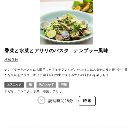
香菜と水菜とアサリのパスタ ナンプラー風味
植松良枝
ナンプラーをパスタにも応用したアイデアレシピ。仕上げにはスダチの皮と絞り汁で豊
かな風味をプラス。香りと旨味が口の中で弾ける大人の味わいを楽しもう。
エスニック
麺
魚介おかず
時短
すだち
ニンニク
水菜
香菜
アサリ
調理時間
15分