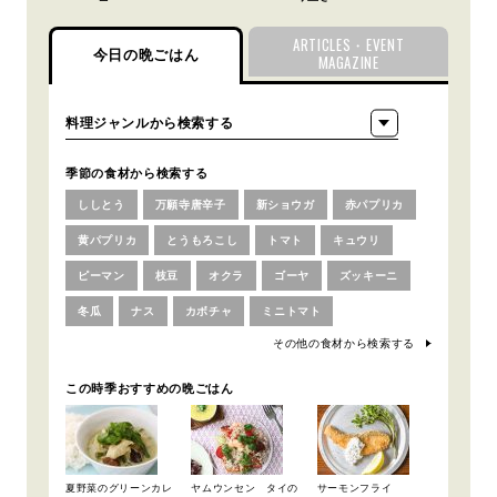
ARTICLES・EVENT
今日の晩ごはん
MAGAZINE
季節の食材から検索する
ししとう
万願寺唐辛子
新ショウガ
赤パプリカ
黄パプリカ
とうもろこし
トマト
キュウリ
ピーマン
枝豆
オクラ
ゴーヤ
ズッキーニ
冬瓜
ナス
カボチャ
ミニトマト
その他の食材から検索する
この時季おすすめの晩ごはん
夏野菜のグリーンカレ
ヤムウンセン タイの
サーモンフライ