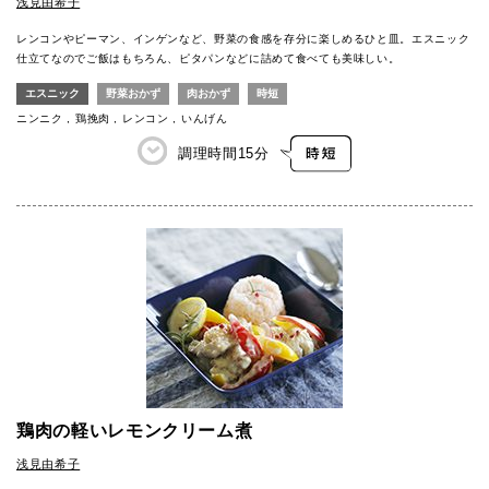
浅見由希子
レンコンやピーマン、インゲンなど、野菜の食感を存分に楽しめるひと皿。エスニック
仕立てなのでご飯はもちろん、ピタパンなどに詰めて食べても美味しい。
エスニック
野菜おかず
肉おかず
時短
ニンニク
鶏挽肉
レンコン
いんげん
調理時間
15分
鶏肉の軽いレモンクリーム煮
浅見由希子