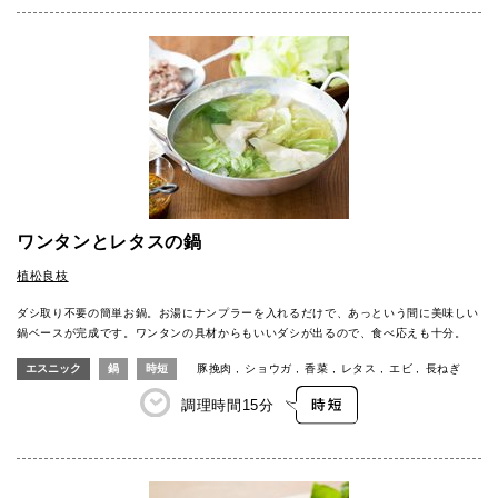
ワンタンとレタスの鍋
植松良枝
ダシ取り不要の簡単お鍋。お湯にナンプラーを入れるだけで、あっという間に美味しい
鍋ベースが完成です。ワンタンの具材からもいいダシが出るので、食べ応えも十分。
エスニック
鍋
時短
豚挽肉
ショウガ
香菜
レタス
エビ
長ねぎ
調理時間
15分