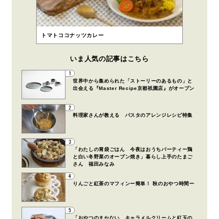
トマトココナッツカレー
いま人気の記事はこちら
1
世界中から集められた「ストーリーのあるもの」と
出会える『Master Recipe京都祇園店』がオープン
2
料理家さんが教える パスタのアレンジレシピ特集
3
「わたしの胃袋ごはん 今夜はおうちパーティー鶏
と白い冬野菜のオーブン焼き」暮らし上手のたまご
さん 福田みなみ
4
りんごと紅茶のマフィンー簡単！ 秋のおやつ時間ー
5
「おやつのまかない キャラメルクリームと紅玉の