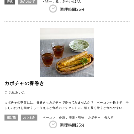
洋食
魚介おかず
バター
鮭
さやいんげん
調理時間
25分
カボチャの春巻き
こぐれあいこ
カボチャの季節には、春巻きもカボチャで作ってみませんか？ ベーコンや長ネギ、干
ししいたけを細かくして加えると食感のアクセントに。細く長く巻くと食べやすい。
揚げ物
おつまみ
ベーコン
香菜
海藻・乾物
カボチャ
長ねぎ
調理時間
25分