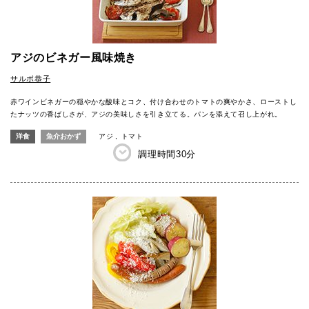
アジのビネガー風味焼き
サルボ恭子
赤ワインビネガーの穏やかな酸味とコク、付け合わせのトマトの爽やかさ、ローストし
たナッツの香ばしさが、アジの美味しさを引き立てる。パンを添えて召し上がれ。
洋食
魚介おかず
アジ
トマト
調理時間
30分