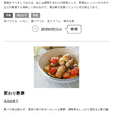
鶏肉をマリネしておけば、あとは調理するだけの簡単レシピ。野菜はレンコンやゴボウ
などの根菜でも美味しく作れるので、我が家の定番メニューにぜひ加えてみて。
洋食
肉おかず
時短
赤パプリカ
レモン
黄パプリカ
生クリーム
鶏モモ肉
調理時間
15分
変わり酢豚
浅見由希子
豚バラ肉は使わず、薄切り肉で作るヘルシーな酢豚。調味料をしっかり煮切ると酢の酸