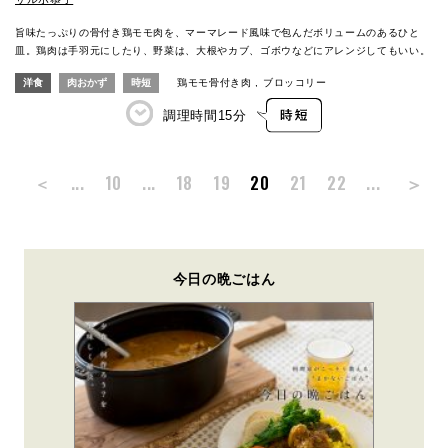
旨味たっぷりの骨付き鶏モモ肉を、マーマレード風味で包んだボリュームのあるひと
皿。鶏肉は手羽元にしたり、野菜は、大根やカブ、ゴボウなどにアレンジしてもいい。
洋食
肉おかず
時短
鶏モモ骨付き肉
ブロッコリー
調理時間
15分
＞
＜
...
10
...
18
19
20
21
22
...
今日の晩ごはん