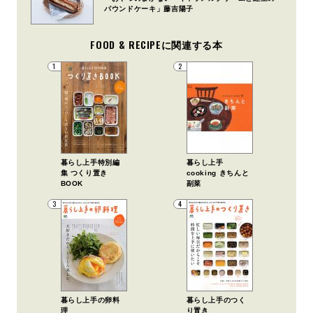
パウンドケーキ」藤吉陽子
FOOD & RECIPEに関連する本
1
2
暮らし上手特別編
暮らし上手
集 つくり置き
cooking きちんと
BOOK
副菜
3
4
暮らし上手の卵料
暮らし上手のつく
理
り置き