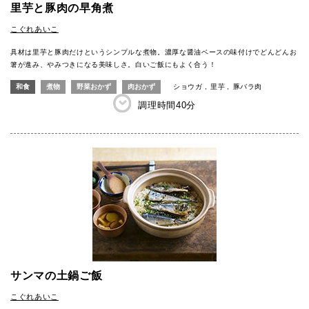
里芋と豚肉の早角煮
こぐれあいこ
具材は里芋と豚肉だけというシンプルな煮物。濃厚な醤油ベースの味付けでどんどんお
箸が進み、やみつきになる美味しさ。白いご飯にもよく合う！
和食
煮物
野菜おかず
肉おかず
ショウガ
里芋
豚バラ肉
調理時間
40分
サンマの土鍋ご飯
こぐれあいこ