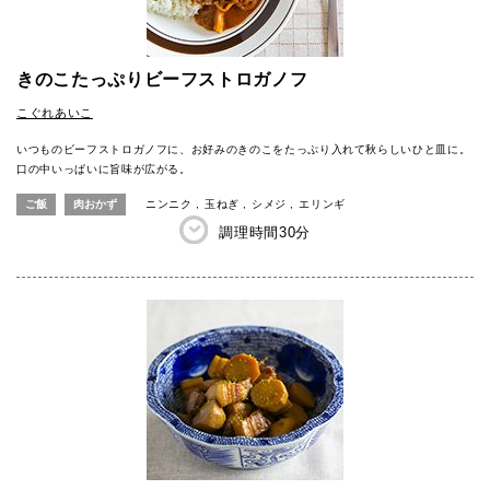
きのこたっぷりビーフストロガノフ
こぐれあいこ
いつものビーフストロガノフに、お好みのきのこをたっぷり入れて秋らしいひと皿に。
口の中いっぱいに旨味が広がる。
ご飯
肉おかず
ニンニク
玉ねぎ
シメジ
エリンギ
調理時間
30分