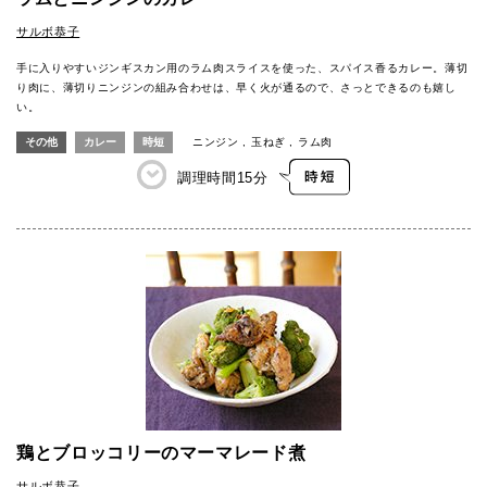
サルボ恭子
手に入りやすいジンギスカン用のラム肉スライスを使った、スパイス香るカレー。薄切
り肉に、薄切りニンジンの組み合わせは、早く火が通るので、さっとできるのも嬉し
い。
その他
カレー
時短
ニンジン
玉ねぎ
ラム肉
調理時間
15分
鶏とブロッコリーのマーマレード煮
サルボ恭子