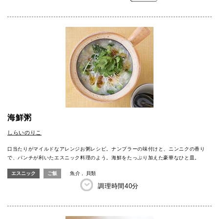
海鮮粥
しらいのりこ
口当たりがマイルドなアレンジお粥レシピ。ナンプラーの味付けと、ニンニクの香り
で、パンチが利いたエスニック料理のよう。海鮮をたっぷり加えた豪華なひと皿。
エスニック
ご飯
魚介
貝類
調理時間
40分