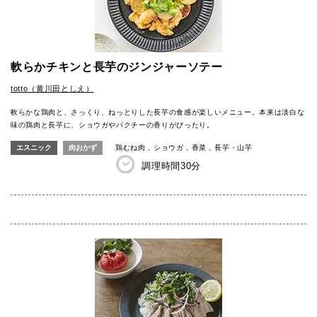
軟らかチキンと長芋のジンジャーソテー
totto（黄川田としえ）
軟らかな鶏肉と、さっくり、ねっとりした長芋の食感が楽しいメニュー。本来は淡白な
味の鶏肉と長芋に、ショウガやパクチーの香りがぴったり。
エスニック
肉おかず
鶏むね肉
ショウガ
香菜
長芋・山芋
調理時間
30分