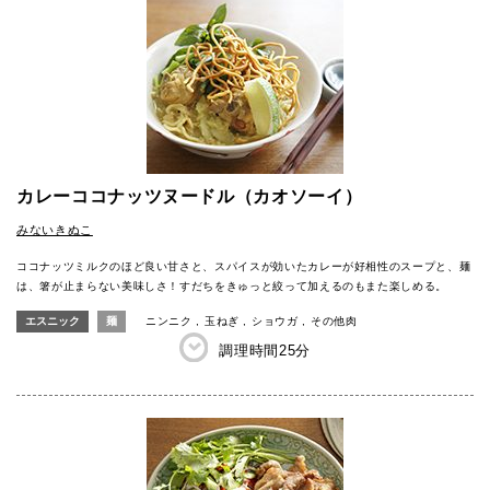
カレーココナッツヌードル（カオソーイ）
みないきぬこ
ココナッツミルクのほど良い甘さと、スパイスが効いたカレーが好相性のスープと、麺
は、箸が止まらない美味しさ！すだちをきゅっと絞って加えるのもまた楽しめる。
エスニック
麺
ニンニク
玉ねぎ
ショウガ
その他肉
調理時間
25分