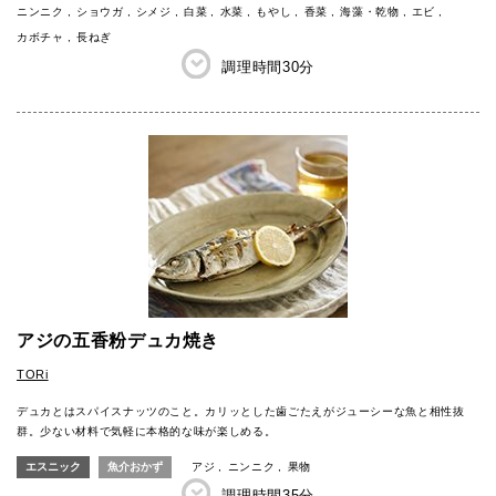
ニンニク
ショウガ
シメジ
白菜
水菜
もやし
香菜
海藻・乾物
エビ
カボチャ
長ねぎ
調理時間
30分
アジの五香粉デュカ焼き
TORi
デュカとはスパイスナッツのこと。カリッとした歯ごたえがジューシーな魚と相性抜
群。少ない材料で気軽に本格的な味が楽しめる。
エスニック
魚介おかず
アジ
ニンニク
果物
調理時間
35分