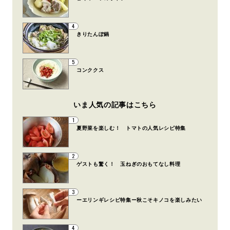
4
きりたんぽ鍋
5
コンククス
いま人気の記事はこちら
1
夏野菜を楽しむ！ トマトの人気レシピ特集
2
ゲストも驚く！ 玉ねぎのおもてなし料理
3
ーエリンギレシピ特集ー秋こそキノコを楽しみたい
4