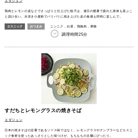
エダジュン
鶏肉とレモンの皮などでさっぱりと仕上げた餃子は、連日の酷暑で疲れた身体も喜ぶこ
と請け合い。水溶き小麦粉でパリパリに焼き上げた皮の食感も同時に楽しんで。
エスニック
おつまみ
ニンニク
白菜
鶏挽肉
果物
調理時間
25分
すだちとレモングラスの焼きそば
エダジュン
日本の焼きそばの定番であるソース味ではなく、レモングラスやナンプラーなどエスニ
ック食材を使ったあっさりとした味つけが、もちもちの太麺にぴったり。