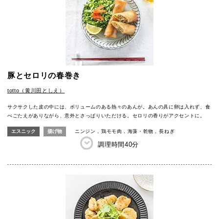
豚とセロリの春巻き
totto（黄川田としえ）
サクサクした皮の中には、ボリュームのある熱々のあんが。あんの具に卵は入れず、食
べごたえがありながら、意外とさっぱりいただける。セロリの香りがアクセントに。
エスニック
揚げ物
ニンジン
鶏モモ肉
海藻・乾物
長ねぎ
調理時間
40分