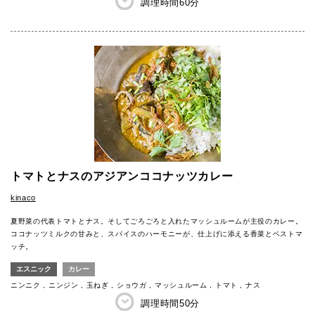
調理時間
60分
トマトとナスのアジアンココナッツカレー
kinaco
夏野菜の代表トマトとナス。そしてごろごろと入れたマッシュルームが主役のカレー。
ココナッツミルクの甘みと、スパイスのハーモニーが、仕上げに添える香菜とベストマ
ッチ。
エスニック
カレー
ニンニク
ニンジン
玉ねぎ
ショウガ
マッシュルーム
トマト
ナス
調理時間
50分