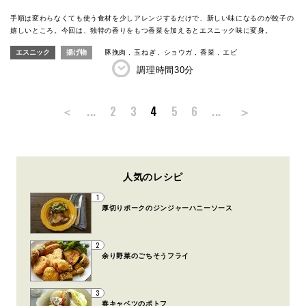
手順は変わらなくても使う食材を少しアレンジするだけで、新しい味になるのが餃子の
嬉しいところ。今回は、独特の香りをもつ香菜を加えるとエスニック味に変身。
エスニック
揚げ物
豚挽肉
玉ねぎ
ショウガ
香菜
エビ
調理時間
30分
＞
＜
...
2
3
4
5
6
...
人気のレシピ
1
厚切りポークのジンジャーハニーソース
2
余り野菜のごちそうフライ
3
春キャベツのポトフ