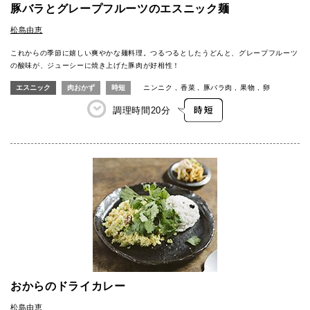
豚バラとグレープフルーツのエスニック麺
松島由恵
これからの季節に嬉しい爽やかな麺料理。つるつるとしたうどんと、グレープフルーツ
の酸味が、ジューシーに焼き上げた豚肉が好相性！
エスニック
肉おかず
時短
ニンニク
香菜
豚バラ肉
果物
卵
調理時間
20分
おからのドライカレー
松島由恵