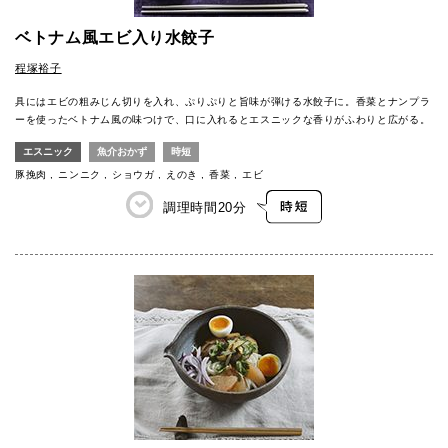
ベトナム風エビ入り水餃子
程塚裕子
具にはエビの粗みじん切りを入れ、ぷりぷりと旨味が弾ける水餃子に。香菜とナンプラ
ーを使ったベトナム風の味つけで、口に入れるとエスニックな香りがふわりと広がる。
エスニック
魚介おかず
時短
豚挽肉
ニンニク
ショウガ
えのき
香菜
エビ
調理時間
20分