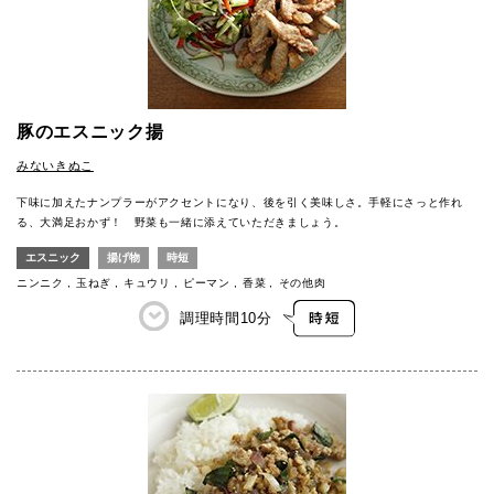
豚のエスニック揚
みないきぬこ
下味に加えたナンプラーがアクセントになり、後を引く美味しさ。手軽にさっと作れ
る、大満足おかず！ 野菜も一緒に添えていただきましょう。
エスニック
揚げ物
時短
ニンニク
玉ねぎ
キュウリ
ピーマン
香菜
その他肉
調理時間
10分