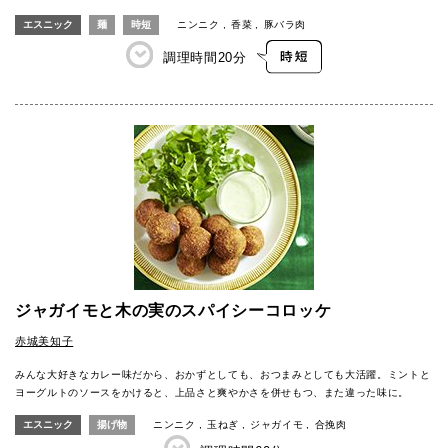
エスニック
麺
時短
ニンニク
香菜
豚バラ肉
調理時間
20分
ジャガイモと木の実のスパイシーコロッケ
赤城美知子
みんな大好きなカレー味だから、おかずとしても、おつまみとしても大活躍。ミントと
ヨーグルトのソースをかけると、上品さと爽やかさを併せもつ、また違った味に。
エスニック
揚げ物
ニンニク
玉ねぎ
ジャガイモ
合挽肉