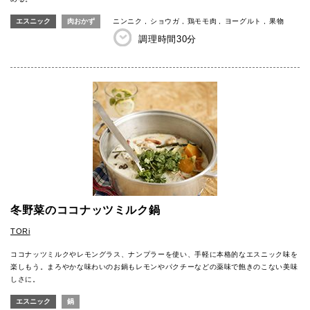
エスニック
肉おかず
ニンニク
ショウガ
鶏モモ肉
ヨーグルト
果物
調理時間
30分
冬野菜のココナッツミルク鍋
TORi
ココナッツミルクやレモングラス、ナンプラーを使い、手軽に本格的なエスニック味を
楽しもう。まろやかな味わいのお鍋もレモンやパクチーなどの薬味で飽きのこない美味
しさに。
エスニック
鍋