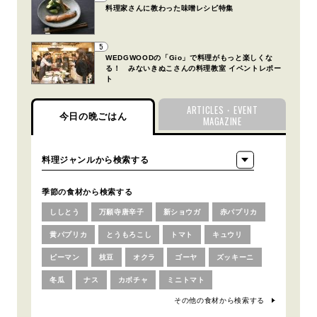
料理家さんに教わった味噌レシピ特集
5
WEDGWOODの「Gio」で料理がもっと楽しくな
る！ みないきぬこさんの料理教室 イベントレポー
ト
ARTICLES・EVENT
今日の晩ごはん
MAGAZINE
季節の食材から検索する
ししとう
万願寺唐辛子
新ショウガ
赤パプリカ
黄パプリカ
とうもろこし
トマト
キュウリ
ピーマン
枝豆
オクラ
ゴーヤ
ズッキーニ
冬瓜
ナス
カボチャ
ミニトマト
その他の食材から検索する