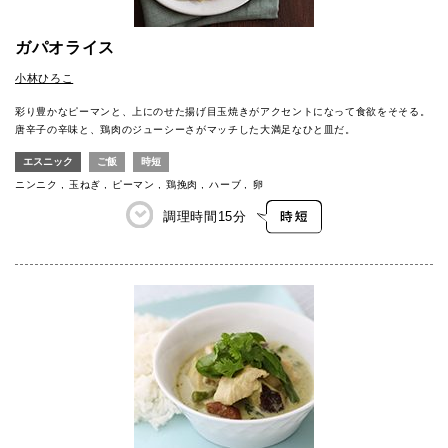
ガパオライス
小林ひろこ
彩り豊かなピーマンと、上にのせた揚げ目玉焼きがアクセントになって食欲をそそる。
唐辛子の辛味と、鶏肉のジューシーさがマッチした大満足なひと皿だ。
エスニック
ご飯
時短
ニンニク
玉ねぎ
ピーマン
鶏挽肉
ハーブ
卵
調理時間
15分