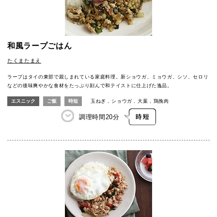
和風ラープごはん
たくまたまえ
ラープはタイの東部で親しまれている家庭料理。新ショウガ、ミョウガ、シソ、セロリ
などの後味爽やかな食材をたっぷり刻んで和テイストに仕上げた逸品。
エスニック
ご飯
時短
玉ねぎ
ショウガ
大葉
鶏挽肉
調理時間
20分