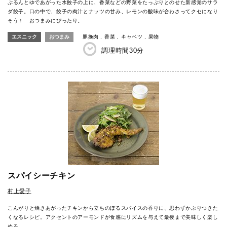
ぷるんとゆであがった水餃子の上に、香菜などの野菜をたっぷりとのせた新感覚のサラ
ダ餃子。口の中で、餃子の肉汁とナッツの甘み、レモンの酸味が合わさってクセになり
そう！ おつまみにぴったり。
エスニック
おつまみ
豚挽肉
香菜
キャベツ
果物
調理時間
30分
スパイシーチキン
村上愛子
こんがりと焼きあがったチキンから立ちのぼるスパイスの香りに、思わずかぶりつきた
くなるレシピ。アクセントのアーモンドが食感にリズムを与えて最後まで美味しく楽し
める。