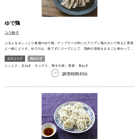
ゆで鶏
コウ静子
ぷるぷる＆しっとり食感のゆで鶏。ナンプラーが利いたアジアン風のタレで和えた香菜
と一緒にどうぞ。ゆで汁は、捨てずにスープにして、鶏肉の旨味をまるごと味わって。
エスニック
肉おかず
ニンニク
玉ねぎ
キュウリ
鶏モモ肉
香菜
長ねぎ
調理時間
40分