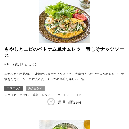
もやしとエビのベトナム風オムレツ 青じそナッツソー
ス
totto（黄川田としえ）
ふわふわの半熟卵に、家族から歓声が上がりそう。大葉の入ったソースが爽やかで、食
欲をそそる。ソースに入れた、ナッツの食感も楽しい一品。
エスニック
魚介おかず
ショウガ
もやし
香菜
レタス
ニラ
トマト
エビ
調理時間
25分