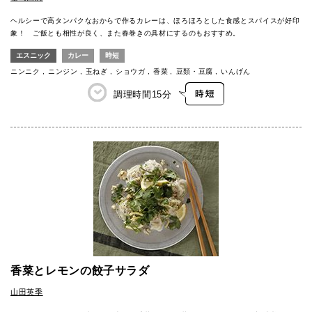
ヘルシーで高タンパクなおからで作るカレーは、ほろほろとした食感とスパイスが好印
象！ ご飯とも相性が良く、また春巻きの具材にするのもおすすめ。
エスニック
カレー
時短
ニンニク
ニンジン
玉ねぎ
ショウガ
香菜
豆類・豆腐
いんげん
調理時間
15分
香菜とレモンの餃子サラダ
山田英季