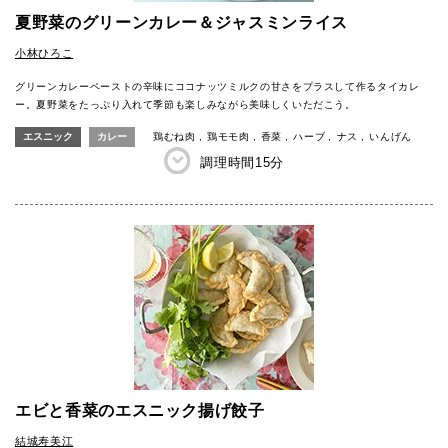
夏野菜のグリーンカレー＆ジャスミンライス
小林ひろこ
グリーンカレーペーストの辛味にココナッツミルクの甘さをプラスして作るタイカレ
ー。夏野菜をたっぷり入れて季節も楽しみながら美味しくいただこう。
エスニック
カレー
鶏むね肉
鶏モモ肉
香菜
ハーブ
ナス
いんげん
調理時間
15分
エビと香菜のエスニック揚げ餃子
結城寿美江