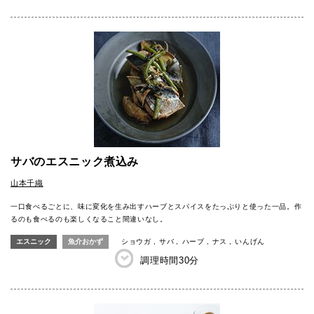
サバのエスニック煮込み
山本千織
一口食べるごとに、味に変化を生み出すハーブとスパイスをたっぷりと使った一品。作
るのも食べるのも楽しくなること間違いなし。
エスニック
魚介おかず
ショウガ
サバ
ハーブ
ナス
いんげん
調理時間
30分