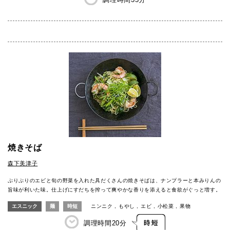
焼きそば
森下美津子
ぷりぷりのエビと旬の野菜を入れた具だくさんの焼きそばは、ナンプラーと本みりんの
旨味が利いた味。仕上げにすだちを搾って爽やかな香りを添えると食欲がぐっと増す。
エスニック
麺
時短
ニンニク
もやし
エビ
小松菜
果物
調理時間
20分