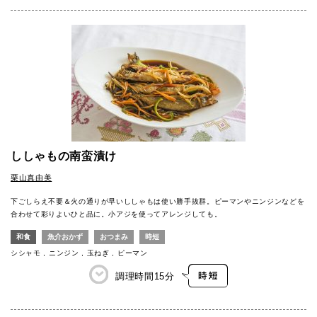
ししゃもの南蛮漬け
栗山真由美
下ごしらえ不要＆火の通りが早いししゃもは使い勝手抜群。ピーマンやニンジンなどを
合わせて彩りよいひと品に。小アジを使ってアレンジしても。
和食
魚介おかず
おつまみ
時短
シシャモ
ニンジン
玉ねぎ
ピーマン
調理時間
15分