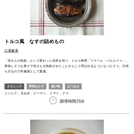
トルコ風 なすの詰めもの
口尾麻美
「坊さんの気絶」という変わった名前を持つ、トルコ料理「イマーム・バユルドゥ」。
美味しそうな香りで坊さんを気絶させたことからこう呼ばれるようになったそう。日持
ちするので常備菜として最適。
エスニック
野菜おかず
揚げ物
おつまみ
ニンニク
玉ねぎ
ピーマン
トマト
ナス
調理時間
25分