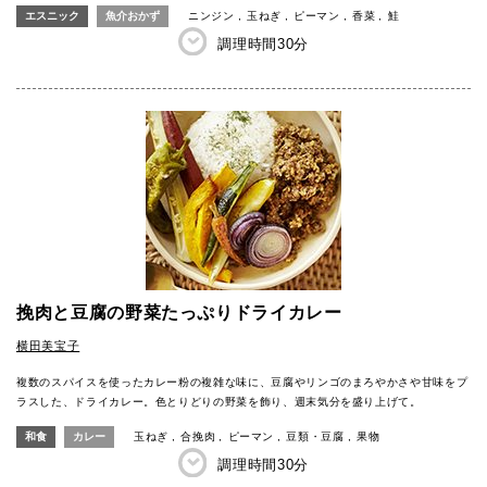
エスニック
魚介おかず
ニンジン
玉ねぎ
ピーマン
香菜
鮭
調理時間
30分
挽肉と豆腐の野菜たっぷりドライカレー
横田美宝子
複数のスパイスを使ったカレー粉の複雑な味に、豆腐やリンゴのまろやかさや甘味をプ
ラスした、ドライカレー。色とりどりの野菜を飾り、週末気分を盛り上げて。
和食
カレー
玉ねぎ
合挽肉
ピーマン
豆類・豆腐
果物
調理時間
30分