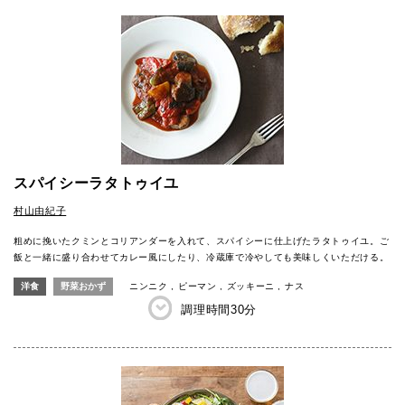
スパイシーラタトゥイユ
村山由紀子
粗めに挽いたクミンとコリアンダーを入れて、スパイシーに仕上げたラタトゥイユ。ご
飯と一緒に盛り合わせてカレー風にしたり、冷蔵庫で冷やしても美味しくいただける。
洋食
野菜おかず
ニンニク
ピーマン
ズッキーニ
ナス
調理時間
30分