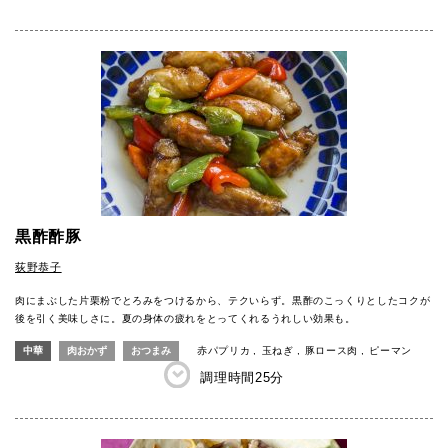
黒酢酢豚
荻野恭子
肉にまぶした片栗粉でとろみをつけるから、テクいらず。黒酢のこっくりとしたコクが
後を引く美味しさに。夏の身体の疲れをとってくれるうれしい効果も。
中華
肉おかず
おつまみ
赤パプリカ
玉ねぎ
豚ロース肉
ピーマン
調理時間
25分