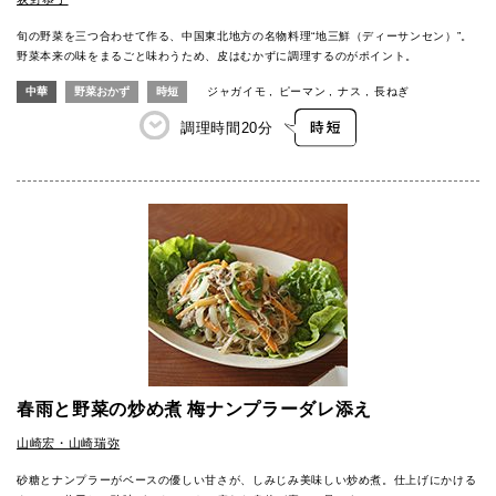
旬の野菜を三つ合わせて作る、中国東北地方の名物料理“地三鮮（ディーサンセン）”。
野菜本来の味をまるごと味わうため、皮はむかずに調理するのがポイント。
中華
野菜おかず
時短
ジャガイモ
ピーマン
ナス
長ねぎ
調理時間
20分
春雨と野菜の炒め煮 梅ナンプラーダレ添え
山崎宏・山崎瑞弥
砂糖とナンプラーがベースの優しい甘さが、しみじみ美味しい炒め煮。仕上げにかける