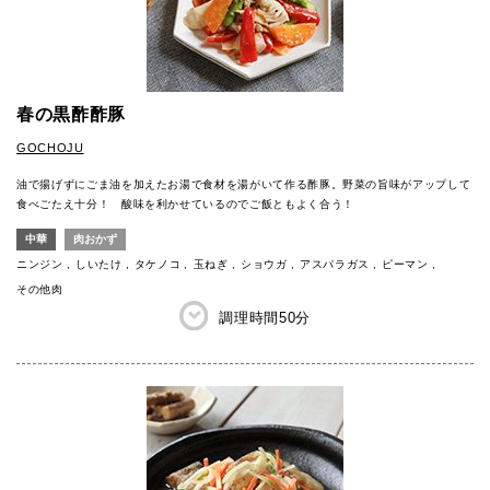
春の黒酢酢豚
GOCHOJU
油で揚げずにごま油を加えたお湯で食材を湯がいて作る酢豚。野菜の旨味がアップして
食べごたえ十分！ 酸味を利かせているのでご飯ともよく合う！
中華
肉おかず
ニンジン
しいたけ
タケノコ
玉ねぎ
ショウガ
アスパラガス
ピーマン
その他肉
調理時間
50分