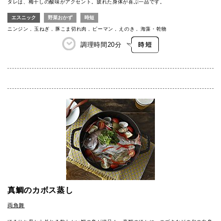
タレは、梅干しの酸味がアクセント。疲れた身体が喜ぶ一品です。
エスニック
野菜おかず
時短
ニンジン
玉ねぎ
豚こま切れ肉
ピーマン
えのき
海藻・乾物
調理時間
20分
真鯛のカボス蒸し
両角舞