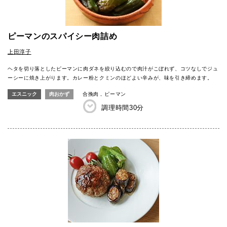
ピーマンのスパイシー肉詰め
上田淳子
ヘタを切り落としたピーマンに肉ダネを絞り込むので肉汁がこぼれず、コツなしでジュ
ーシーに焼き上がります。カレー粉とクミンのほどよい辛みが、味を引き締めます。
エスニック
肉おかず
合挽肉
ピーマン
調理時間
30分