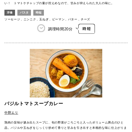
い！ トマトケチャップの量が控えめなので、甘みが抑えられた大人の味に。
洋食
パスタ
時短
ソーセージ
ニンニク
玉ねぎ
ピーマン
バター
チーズ
調理時間
20分
バジルトマトスープカレー
中野エリ
鶏肉の旨味が滲み出たスープに、旬の野菜がごろごろと入ったボリューム満点のひと
品。バジルや玉ねぎをじっくり炒めて香りと甘みを引き出すと本格的な味に仕上がりま