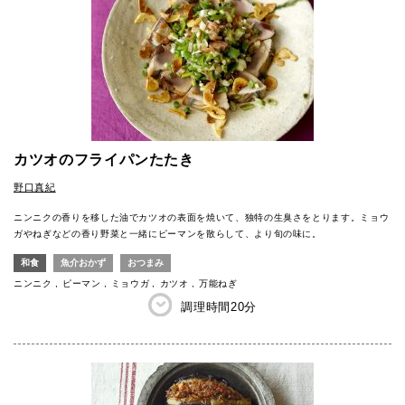
カツオのフライパンたたき
野口真紀
ニンニクの香りを移した油でカツオの表面を焼いて、独特の生臭さをとります。ミョウ
ガやねぎなどの香り野菜と一緒にピーマンを散らして、より旬の味に。
和食
魚介おかず
おつまみ
ニンニク
ピーマン
ミョウガ
カツオ
万能ねぎ
調理時間
20分