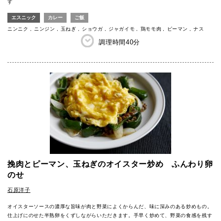
す
エスニック
カレー
ご飯
ニンニク
ニンジン
玉ねぎ
ショウガ
ジャガイモ
鶏モモ肉
ピーマン
ナス
調理時間
40分
挽肉とピーマン、玉ねぎのオイスター炒め ふんわり卵
のせ
石原洋子
オイスターソースの濃厚な旨味が肉と野菜によくからんだ、味に深みのある炒めもの。
仕上げにのせた半熟卵をくずしながらいただきます。手早く炒めて、野菜の食感を残す