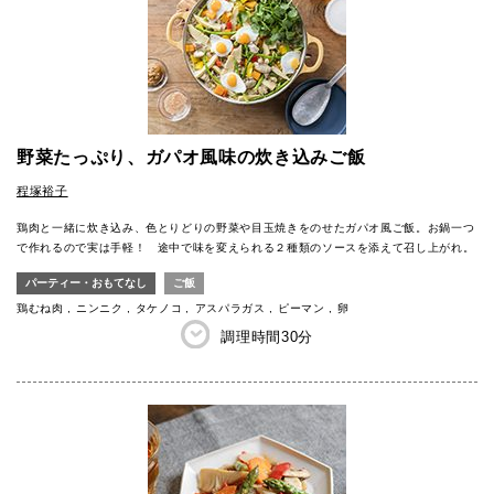
野菜たっぷり、ガパオ風味の炊き込みご飯
程塚裕子
鶏肉と一緒に炊き込み、色とりどりの野菜や目玉焼きをのせたガパオ風ご飯。お鍋一つ
で作れるので実は手軽！ 途中で味を変えられる２種類のソースを添えて召し上がれ。
パーティー・おもてなし
ご飯
鶏むね肉
ニンニク
タケノコ
アスパラガス
ピーマン
卵
調理時間
30分