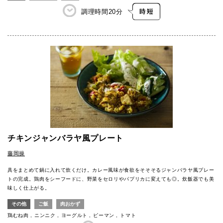
調理時間
20分
チキンジャンバラヤ風プレート
藤岡操
具をまとめて鍋に入れて炊くだけ。カレー風味が食欲をそそそるジャンバラヤ風プレー
トの完成。鶏肉をシーフードに、野菜をセロリやパプリカに変えても◎。炊飯器でも美
味しく仕上がる。
その他
ご飯
肉おかず
鶏むね肉
ニンニク
ヨーグルト
ピーマン
トマト