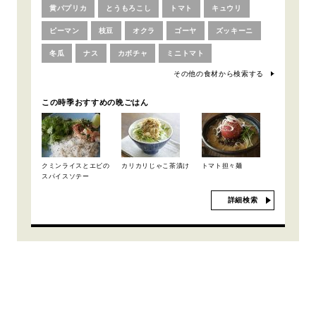
黄パプリカ
とうもろこし
トマト
キュウリ
ピーマン
枝豆
オクラ
ゴーヤ
ズッキーニ
冬瓜
ナス
カボチャ
ミニトマト
その他の食材から検索する
この時季おすすめの晩ごはん
クミンライスとエビの
カリカリじゃこ茶漬け
トマト担々麺
スパイスソテー
詳細検索