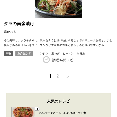
タラの南蛮漬け
森かおる
冬に美味しいタラを食卓に。淡白なタラは揚げ物にすることでボリュームを出す。少し
臭みがある魚は玉ねぎやピーマンなど香味系の野菜と合わせると食べやすくなる。
和食
魚介おかず
ニンジン
玉ねぎ
ピーマン
白身魚
調理時間
30分
＞
1
2
人気のレシピ
1
ハンバーグと干ししいたけのトマト煮