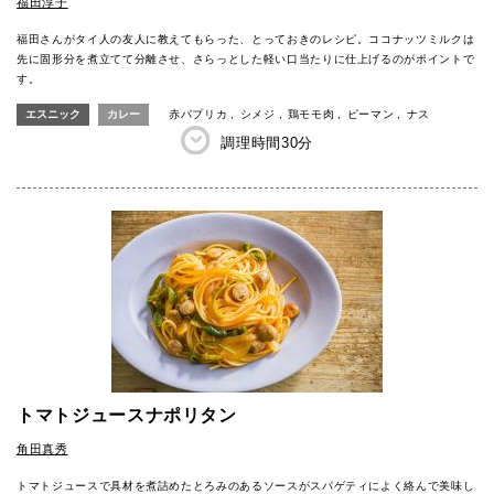
福田淳子
福田さんがタイ人の友人に教えてもらった、とっておきのレシピ。ココナッツミルクは
先に固形分を煮立てて分離させ、さらっとした軽い口当たりに仕上げるのがポイントで
す。
エスニック
カレー
赤パプリカ
シメジ
鶏モモ肉
ピーマン
ナス
調理時間
30分
トマトジュースナポリタン
角田真秀
トマトジュースで具材を煮詰めたとろみのあるソースがスパゲティによく絡んで美味し