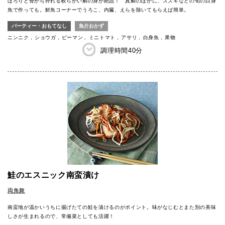
ほろりと骨から外れる軟らかい鯛の身が絶品！ 真鯛のほかに、スズキなどの旬の白身
魚で作っても。鮮魚コーナーでうろこ、内臓、えらを除いてもらえば簡単。
パーティー・おもてなし
魚介おかず
ニンニク
ショウガ
ピーマン
ミニトマト
アサリ
白身魚
果物
調理時間
40分
鮭のエスニック南蛮漬け
両角舞
南蛮地が温かいうちに揚げたての鮭を漬けるのがポイント。味がなじむとまた別の美味
しさが生まれるので、常備菜としても活躍！