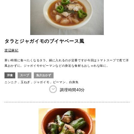
タラとジャガイモのブイヤベース風
渡辺麻紀
寒い時期に食べたくなるタラ。鍋に入れるのが定番ですが今回はトマトスープで煮て洋
風おかずに。ジャガイモやピーマンなどの身近な食材もおしゃれな味に。
洋食
スープ
魚介おかず
ニンニク
玉ねぎ
ジャガイモ
ピーマン
白身魚
調理時間
40分