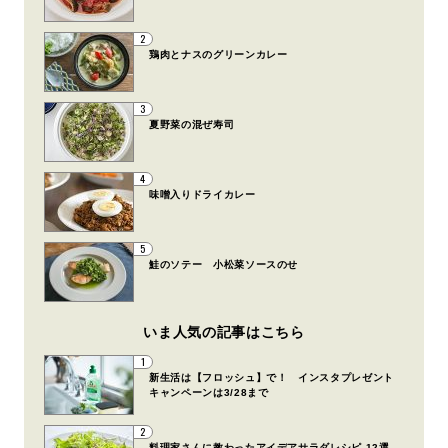
2
鶏肉とナスのグリーンカレー
3
夏野菜の混ぜ寿司
4
味噌入りドライカレー
5
鮭のソテー 小松菜ソースのせ
いま人気の記事はこちら
1
新生活は【フロッシュ】で！ インスタプレゼント
キャンペーンは3/28まで
2
料理家さんに教わったアイデアサラダレシピ 12選