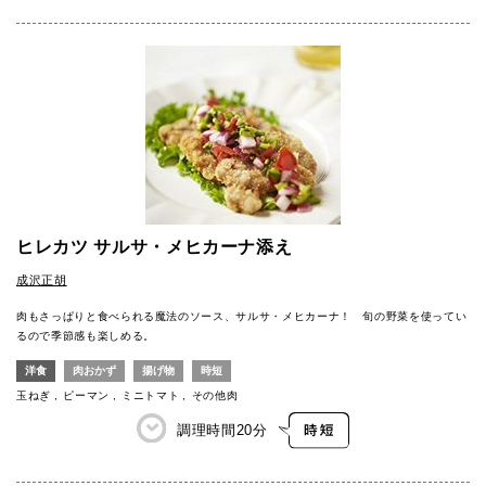
ヒレカツ サルサ・メヒカーナ添え
成沢正胡
肉もさっぱりと食べられる魔法のソース、サルサ・メヒカーナ！ 旬の野菜を使ってい
るので季節感も楽しめる。
洋食
肉おかず
揚げ物
時短
玉ねぎ
ピーマン
ミニトマト
その他肉
調理時間
20分