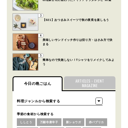
3
【021】おつまみスイーツで秋の夜長を楽しもう
4
美味しいサンドイッチ作りは切り方・はさみ方で決
まる
5
簡単なので失敗しない！Tシャツをリメイクしてみよ
う
ARTICLES・EVENT
今日の晩ごはん
MAGAZINE
季節の食材から検索する
ししとう
万願寺唐辛子
新ショウガ
赤パプリカ