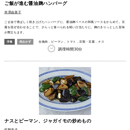
ご飯が進む醤油麹ハンバーグ
井澤由美子
ごま油で香ばしく焼き上げたハンバーグに、醤油麹ベースの和風ソースをからめて。豆
腐を混ぜ合わせることで、さらっと食べられる軽い口当たりに。麹のきりっとした旨味
が際立ちます。
洋食
肉おかず
合挽肉
ピーマン
トマト
豆類・豆腐
ナス
調理時間
30分
ナスとピーマン、ジャガイモの炒めもの
荻野恭子