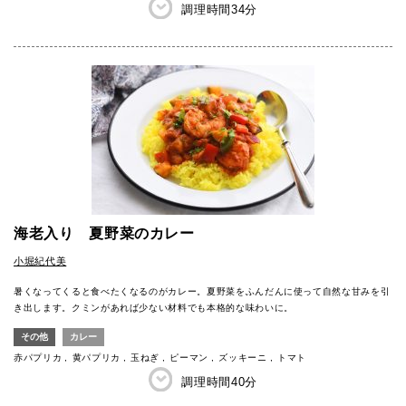
調理時間
34分
海老入り 夏野菜のカレー
小堀紀代美
暑くなってくると食べたくなるのがカレー。夏野菜をふんだんに使って自然な甘みを引
き出します。クミンがあれば少ない材料でも本格的な味わいに。
その他
カレー
赤パプリカ
黄パプリカ
玉ねぎ
ピーマン
ズッキーニ
トマト
調理時間
40分