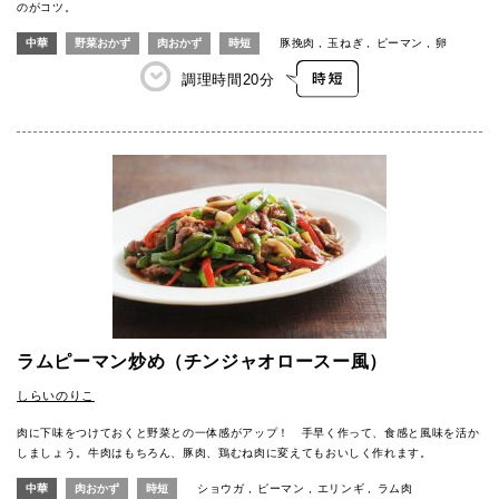
のがコツ。
中華
野菜おかず
肉おかず
時短
豚挽肉
玉ねぎ
ピーマン
卵
調理時間
20分
ラムピーマン炒め（チンジャオロースー風）
しらいのりこ
肉に下味をつけておくと野菜との一体感がアップ！ 手早く作って、食感と風味を活か
しましょう。牛肉はもちろん、豚肉、鶏むね肉に変えてもおいしく作れます。
中華
肉おかず
時短
ショウガ
ピーマン
エリンギ
ラム肉