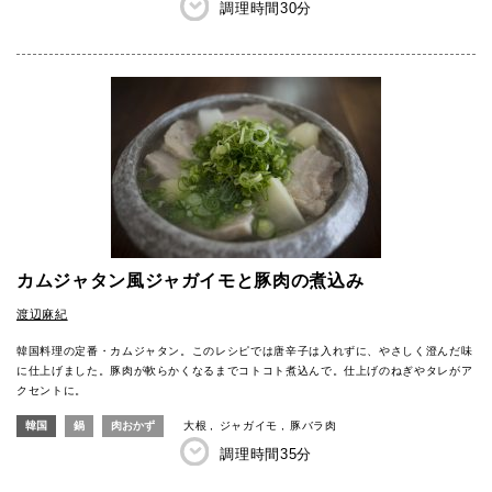
調理時間
30分
カムジャタン風ジャガイモと豚肉の煮込み
渡辺麻紀
韓国料理の定番・カムジャタン。このレシピでは唐辛子は入れずに、やさしく澄んだ味
に仕上げました。豚肉が軟らかくなるまでコトコト煮込んで。仕上げのねぎやタレがア
クセントに。
韓国
鍋
肉おかず
大根
ジャガイモ
豚バラ肉
調理時間
35分