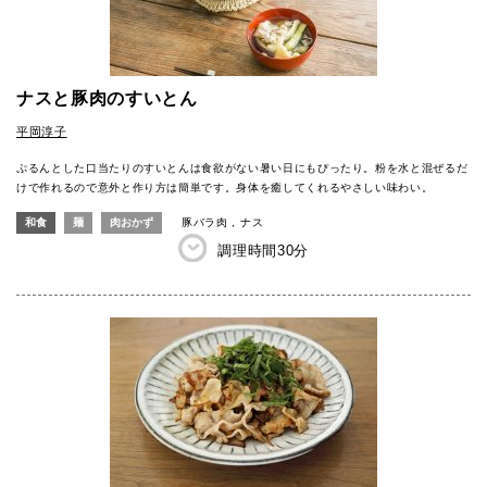
ナスと豚肉のすいとん
平岡淳子
ぷるんとした口当たりのすいとんは食欲がない暑い日にもぴったり。粉を水と混ぜるだ
けで作れるので意外と作り方は簡単です。身体を癒してくれるやさしい味わい。
和食
麺
肉おかず
豚バラ肉
ナス
調理時間
30分