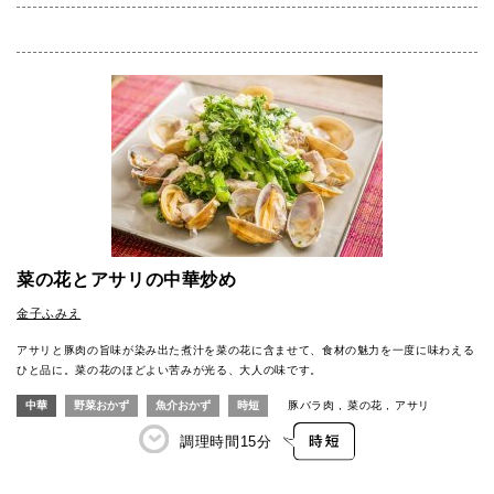
菜の花とアサリの中華炒め
金子ふみえ
アサリと豚肉の旨味が染み出た煮汁を菜の花に含ませて、食材の魅力を一度に味わえる
ひと品に。菜の花のほどよい苦みが光る、大人の味です。
中華
野菜おかず
魚介おかず
時短
豚バラ肉
菜の花
アサリ
調理時間
15分