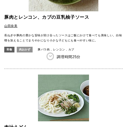
豚肉とレンコン、カブの豆乳柚子ソース
山田奈美
長ねぎや豚肉の豊かな旨味が溶け合ったソースはご飯にかけて食べても美味しい。白味
噌を加えることでまろやかになり小さな子どもにも食べやすい味に。
和食
肉おかず
豚バラ肉
レンコン
カブ
調理時間
25分