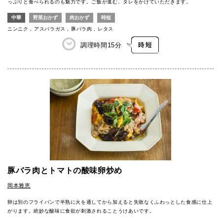
っぷりと食べられるのも魅力です。ご飯が進む、タレをかけていただきます。
中華
野菜おかず
肉おかず
時短
ニンニク
アスパラガス
豚バラ肉
レタス
調理時間
15分
豚バラ肉とトマトの酸味卵炒め
岡本雅恵
卵は別のフライパンで半熟に火を通してから加えると失敗なくふわっとした食感に仕上
がります。絶妙な酸味に食欲が刺激されることうけあいです。