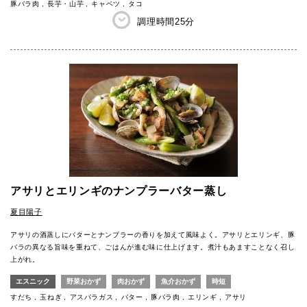
豚バラ肉
長芋・山芋
キャベツ
タコ
調理時間
25分
アサリとエリンギのナンプラーバター蒸し
夏目陽子
アサリの酒蒸しにバターとナンプラーの香りを加えて風味よく。アサリとエリンギ、豚
バラの異なる旨味を重ねて、ごはんが進む味に仕上げます。煮汁もあますことなく召し
上がれ。
エスニック
野菜おかず
肉おかず
魚介おかず
時短
すだち
玉ねぎ
アスパラガス
バター
豚バラ肉
エリンギ
アサリ