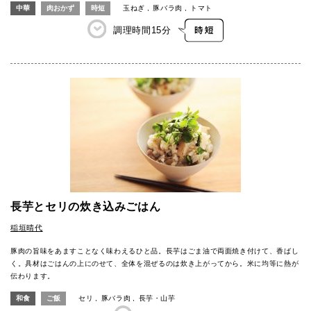
中華
肉おかず
時短
玉ねぎ
豚バラ肉
トマト
調理時間
15分
長芋とセリの炊き込みごはん
稲垣晴代
豚肉の旨味をあますことなく味わえるひと品。長芋はごま油で両面焼き付けて、香ばし
く。具材はごはんの上にのせて、全体を混ぜるのは炊き上がってから。米に均等に熱が
伝わります。
和食
ご飯
セリ
豚バラ肉
長芋・山芋