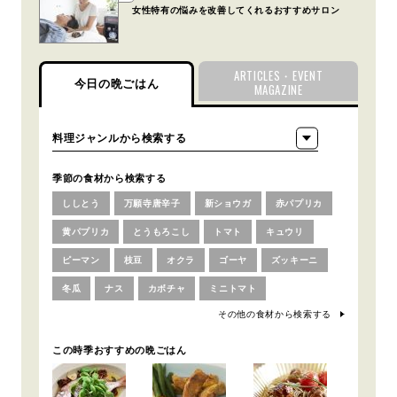
女性特有の悩みを改善してくれるおすすめサロン
ARTICLES・EVENT
今日の晩ごはん
MAGAZINE
季節の食材から検索する
ししとう
万願寺唐辛子
新ショウガ
赤パプリカ
黄パプリカ
とうもろこし
トマト
キュウリ
ピーマン
枝豆
オクラ
ゴーヤ
ズッキーニ
冬瓜
ナス
カボチャ
ミニトマト
その他の食材から検索する
この時季おすすめの晩ごはん