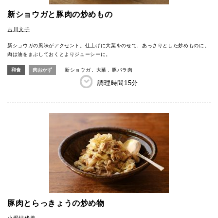
新ショウガと豚肉の炒めもの
吉川文子
新ショウガの風味がアクセント。仕上げに大葉をのせて、あっさりとした炒めものに。
肉は油をまぶしておくとよりジューシーに。
和食
肉おかず
新ショウガ
大葉
豚バラ肉
調理時間
15分
豚肉とらっきょうの炒め物
小堀紀代美