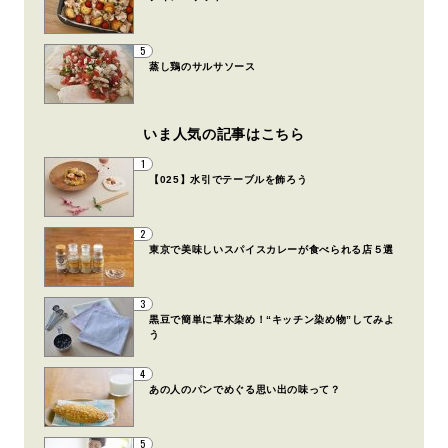
5
蒸し鶏のサルサソース
いま人気の記事はこちら
1
【025】水引でテーブルを飾ろう
2
東京で美味しいスパイスカレーが食べられる店５選
3
黒豆で簡単に草木染め！“キッチン染め物”してみよ
う
4
あの人のパンでめぐる思い出の味って？
5