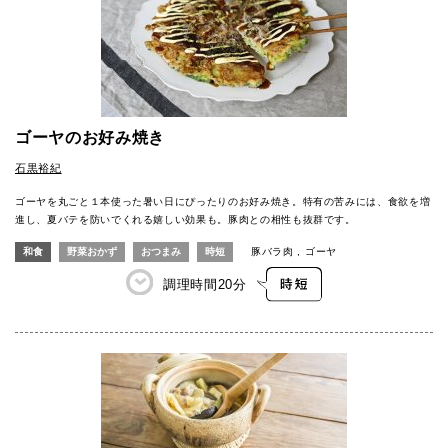
ゴーヤのお好み焼き
石黒裕紀
ゴーヤを丸ごと１本使った暑い日にぴったりのお好み焼き。特有の苦みには、食欲を増
進し、夏バテを防いでくれる嬉しい効果も。豚肉との相性も抜群です。
和食
野菜おかず
おつまみ
時短
豚バラ肉
ゴーヤ
調理時間
20分