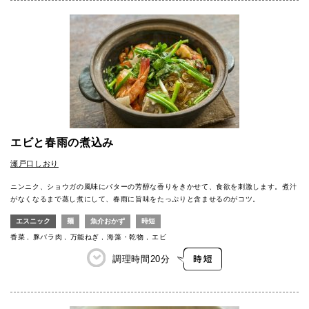
エビと春雨の煮込み
瀬戸口しおり
ニンニク、ショウガの風味にバターの芳醇な香りをきかせて、食欲を刺激します。煮汁
がなくなるまで蒸し煮にして、春雨に旨味をたっぷりと含ませるのがコツ。
エスニック
麺
魚介おかず
時短
香菜
豚バラ肉
万能ねぎ
海藻・乾物
エビ
調理時間
20分