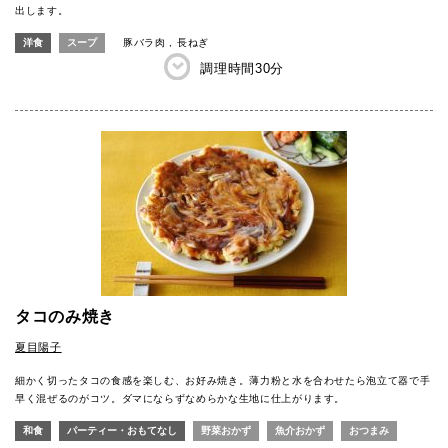
出します。
洋食
スープ
豚バラ肉
長ねぎ
調理時間
30分
タコのみ焼き
夏目陽子
細かく切ったタコの食感を楽しむ、お好み焼き。薄力粉と水を合わせたら泡立て器で手
早く混ぜるのがコツ。ダマにならずなめらかな生地に仕上がります。
和食
パーティー・おもてなし
野菜おかず
魚介おかず
おつまみ