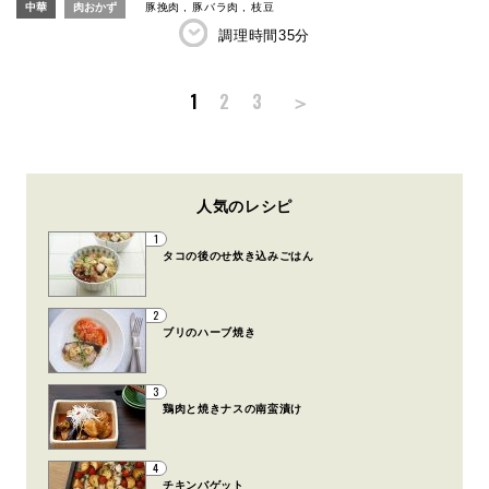
中華
肉おかず
豚挽肉
豚バラ肉
枝豆
調理時間
35分
＞
1
2
3
人気のレシピ
1
タコの後のせ炊き込みごはん
2
ブリのハーブ焼き
3
鶏肉と焼きナスの南蛮漬け
4
チキンバゲット