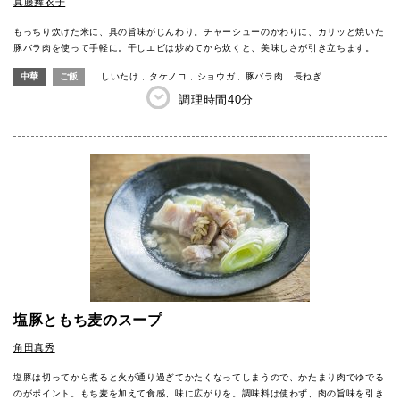
真藤舞衣子
もっちり炊けた米に、具の旨味がじんわり。チャーシューのかわりに、カリッと焼いた
豚バラ肉を使って手軽に。干しエビは炒めてから炊くと、美味しさが引き立ちます。
中華
ご飯
しいたけ
タケノコ
ショウガ
豚バラ肉
長ねぎ
調理時間
40分
塩豚ともち麦のスープ
角田真秀
塩豚は切ってから煮ると火が通り過ぎてかたくなってしまうので、かたまり肉でゆでる
のがポイント。もち麦を加えて食感、味に広がりを。調味料は使わず、肉の旨味を引き