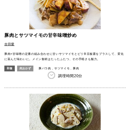
豚肉とサツマイモの甘辛味噌炒め
吉田愛
豚肉×甘味噌の定番の組み合わせに甘いサツマイモとピリ辛豆板醤をプラスして、変化
に富んだ味わいに。メイン食材はたったふたつ、その手軽さも魅力。
和食
肉おかず
豚バラ肉
サツマイモ
豚肉
調理時間
20分