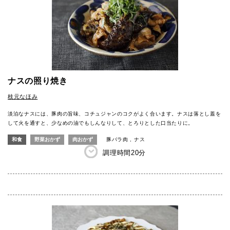
ナスの照り焼き
枝元なほみ
淡泊なナスには、豚肉の旨味、コチュジャンのコクがよく合います。ナスは落とし蓋を
して火を通すと、少なめの油でもしんなりして、とろりとした口当たりに。
和食
野菜おかず
肉おかず
豚バラ肉
ナス
調理時間
20分