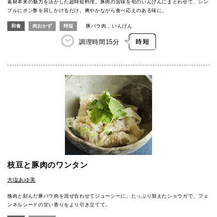
素材本来の魅力を活かした超時短料理。豚肉の旨味を旬のいんげんにまとわせて、シン
プルにポン酢を回しかけるだけ。爽やかながら食べ応えのある味に。
和食
肉おかず
時短
豚バラ肉
いんげん
調理時間
15分
枝豆と豚肉のワンタン
大塩あゆ美
挽肉と刻んだ豚バラ肉を混ぜ合わせてジューシーに。たっぷり加えたショウガで、フェ
ンネルシードの甘い香りをより引き立てて。