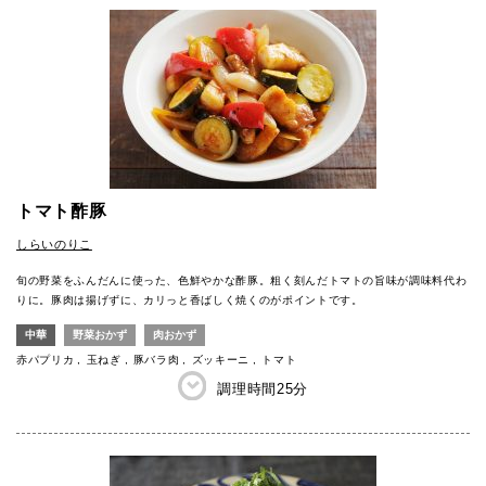
トマト酢豚
しらいのりこ
旬の野菜をふんだんに使った、色鮮やかな酢豚。粗く刻んだトマトの旨味が調味料代わ
りに。豚肉は揚げずに、カリっと香ばしく焼くのがポイントです。
中華
野菜おかず
肉おかず
赤パプリカ
玉ねぎ
豚バラ肉
ズッキーニ
トマト
調理時間
25分