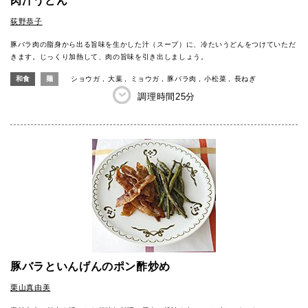
肉汁うどん
荻野恭子
豚バラ肉の脂身から出る旨味を生かした汁（スープ）に、冷たいうどんをつけていただ
きます。じっくり加熱して、肉の旨味を引き出しましょう。
和食
麺
ショウガ
大葉
ミョウガ
豚バラ肉
小松菜
長ねぎ
調理時間
25分
豚バラといんげんのポン酢炒め
栗山真由美