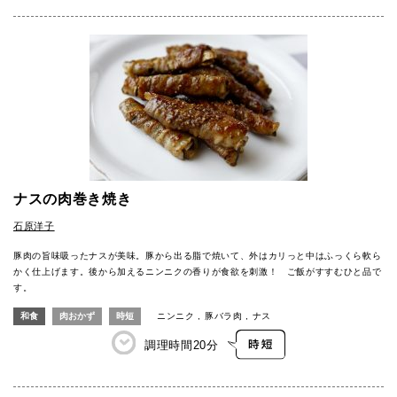
ナスの肉巻き焼き
石原洋子
豚肉の旨味吸ったナスが美味。豚から出る脂で焼いて、外はカリっと中はふっくら軟ら
かく仕上げます。後から加えるニンニクの香りが食欲を刺激！ ご飯がすすむひと品で
す。
和食
肉おかず
時短
ニンニク
豚バラ肉
ナス
調理時間
20分