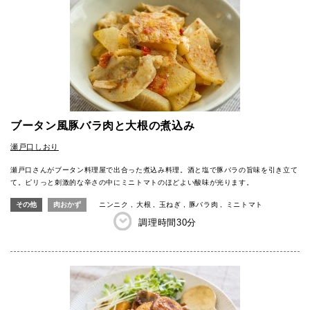
ブータン風豚バラ肉と大根の煮込み
瀬戸口しおり
瀬戸口さんがブータン料理屋で出合った煮込み料理。酒と塩で豚バラの旨味を引き立て
て。ピリっと刺激的な辛さの中にミニトマトのほどよい酸味が光ります。
その他
肉おかず
ニンニク
大根
玉ねぎ
豚バラ肉
ミニトマト
調理時間
30分