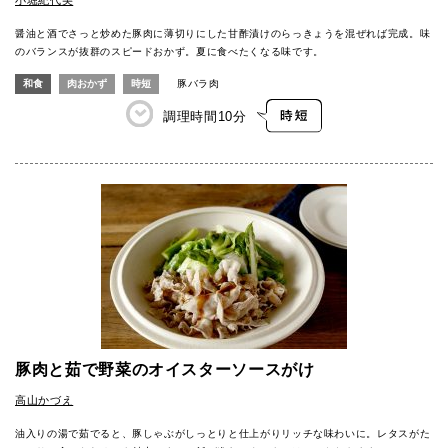
醤油と酒でさっと炒めた豚肉に薄切りにした甘酢漬けのらっきょうを混ぜれば完成。味
のバランスが抜群のスピードおかず。夏に食べたくなる味です。
和食
肉おかず
時短
豚バラ肉
調理時間
10分
豚肉と茹で野菜のオイスターソースがけ
高山かづえ
油入りの湯で茹でると、豚しゃぶがしっとりと仕上がりリッチな味わいに。レタスがた