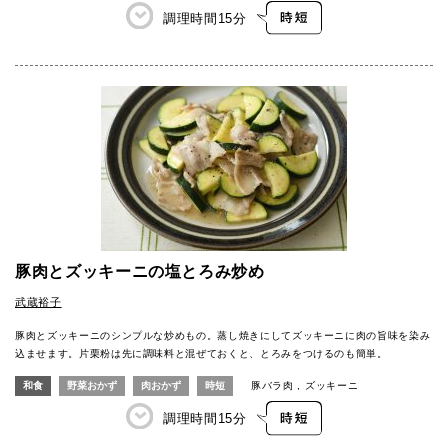
調理時間
15分
豚肉とズッキーニの塩とろみ炒め
武蔵裕子
豚肉とズッキーニのシンプルな炒めもの。蒸し焼きにしてズッキーニに肉の旨味を染み
込ませます。片栗粉は先に調味料と混ぜておくと、とろみをつけるのも簡単。
和食
野菜おかず
肉おかず
時短
豚バラ肉
ズッキーニ
調理時間
15分