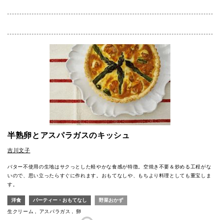
半熟卵とアスパラガスのキッシュ
吉川文子
バター不使用の生地はサクっとした軽やかな食感が特徴。空焼き不要＆炒める工程がな
いので、思い立ったらすぐに作れます。おもてなしや、もちより料理としても重宝しま
す。
洋食
パーティー・おもてなし
野菜おかず
生クリーム
アスパラガス
卵