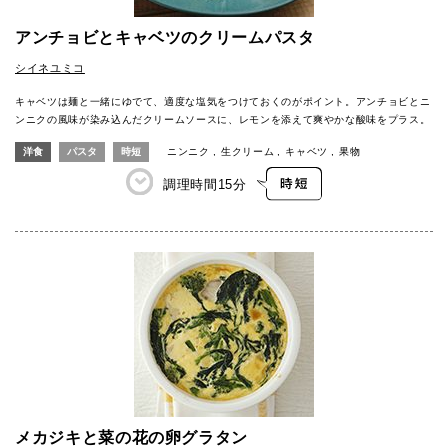
アンチョビとキャベツのクリームパスタ
シイネユミコ
キャベツは麺と一緒にゆでて、適度な塩気をつけておくのがポイント。アンチョビとニ
ンニクの風味が染み込んだクリームソースに、レモンを添えて爽やかな酸味をプラス。
洋食
パスタ
時短
ニンニク
生クリーム
キャベツ
果物
調理時間
15分
メカジキと菜の花の卵グラタン