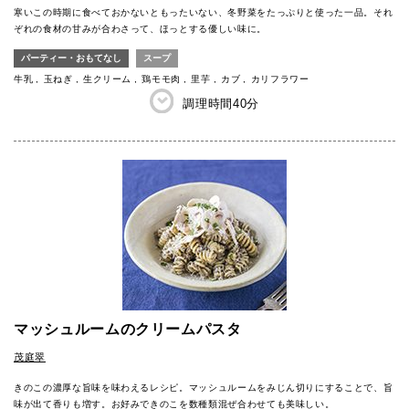
寒いこの時期に食べておかないともったいない、冬野菜をたっぷりと使った一品。それ
ぞれの食材の甘みが合わさって、ほっとする優しい味に。
パーティー・おもてなし
スープ
牛乳
玉ねぎ
生クリーム
鶏モモ肉
里芋
カブ
カリフラワー
調理時間
40分
マッシュルームのクリームパスタ
茂庭翠
きのこの濃厚な旨味を味わえるレシピ。マッシュルームをみじん切りにすることで、旨
味が出て香りも増す。お好みできのこを数種類混ぜ合わせても美味しい。