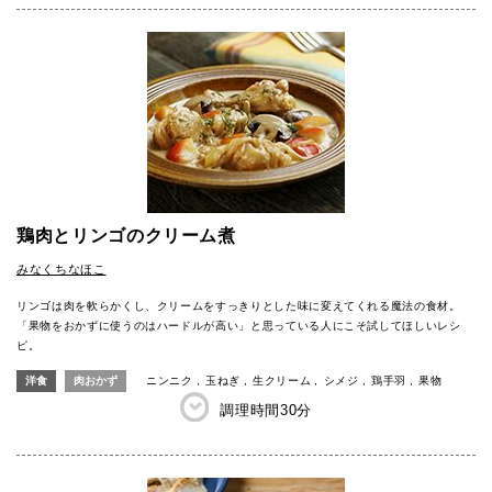
鶏肉とリンゴのクリーム煮
みなくちなほこ
リンゴは肉を軟らかくし、クリームをすっきりとした味に変えてくれる魔法の食材。
「果物をおかずに使うのはハードルが高い」と思っている人にこそ試してほしいレシ
ピ。
洋食
肉おかず
ニンニク
玉ねぎ
生クリーム
シメジ
鶏手羽
果物
調理時間
30分