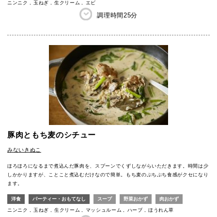
ニンニク
玉ねぎ
生クリーム
エビ
調理時間
25分
豚肉ともち麦のシチュー
みないきぬこ
ほろほろになるまで煮込んだ豚肉を、スプーンでくずしながらいただきます。時間は少
しかかりますが、ことこと煮込むだけなので簡単。もち麦のぷちぷち食感がクセになり
ます。
洋食
パーティー・おもてなし
スープ
野菜おかず
肉おかず
ニンニク
玉ねぎ
生クリーム
マッシュルーム
ハーブ
ほうれん草