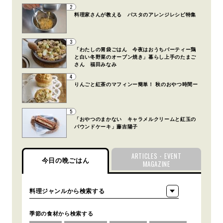
2
料理家さんが教える パスタのアレンジレシピ特集
3
「わたしの胃袋ごはん 今夜はおうちパーティー鶏
と白い冬野菜のオーブン焼き」暮らし上手のたまご
さん 福田みなみ
4
りんごと紅茶のマフィンー簡単！ 秋のおやつ時間ー
5
「おやつのまかない キャラメルクリームと紅玉の
パウンドケーキ」藤吉陽子
ARTICLES・EVENT
今日の晩ごはん
MAGAZINE
季節の食材から検索する