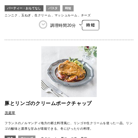
パーティー・おもてなし
パスタ
時短
ニンニク
玉ねぎ
生クリーム
マッシュルーム
チーズ
調理時間
20分
豚とリンゴのクリームポークチャップ
茂庭翠
フランスのノルマンディ地方の郷土料理風に、リンゴや生クリームを使った一品。リン
ゴの酸味と濃厚な甘みが堪能できる、冬にぴったりの料理。