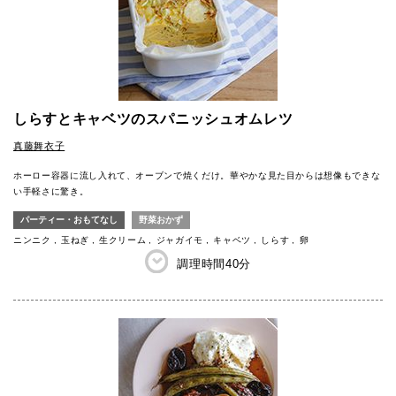
しらすとキャベツのスパニッシュオムレツ
真藤舞衣子
ホーロー容器に流し入れて、オーブンで焼くだけ。華やかな見た目からは想像もできな
い手軽さに驚き。
パーティー・おもてなし
野菜おかず
ニンニク
玉ねぎ
生クリーム
ジャガイモ
キャベツ
しらす
卵
調理時間
40分