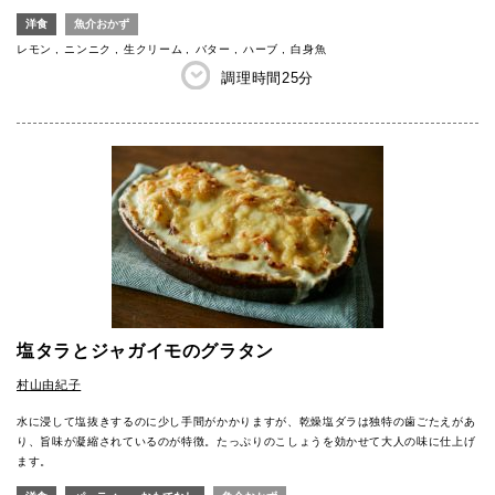
洋食
魚介おかず
レモン
ニンニク
生クリーム
バター
ハーブ
白身魚
調理時間
25分
塩タラとジャガイモのグラタン
村山由紀子
水に浸して塩抜きするのに少し手間がかかりますが、乾燥塩ダラは独特の歯ごたえがあ
り、旨味が凝縮されているのが特徴。たっぷりのこしょうを効かせて大人の味に仕上げ
ます。