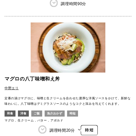
調理時間
90分
マグロの八丁味噌和え丼
中野エリ
定番の漬けマグロに、味噌と生クリームを合わせた濃厚な洋風ソースをかけて、新鮮な
味わいに。八丁味噌はデミグラスソースのようなコクと深みを与えてくれます。
和食
洋食
ご飯
魚介おかず
時短
マグロ
生クリーム
バター
アボカド
調理時間
20分