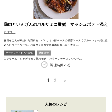
鶏肉といんげんのバルサミコ酢煮 マッシュポテト添え
市瀬悦子
皮目をこんがり焼いた鶏肉を、バルサミコ酢ベースの濃厚ソースでプルーンと一緒に煮
込んだリッチな一品。バルサミコ酢でホロホロ軟らかく煮える。
パーティー・おもてなし
肉おかず
生クリーム
ジャガイモ
鶏モモ肉
バター
チーズ
いんげん
調理時間
25分
＞
1
2
人気のレシピ
1