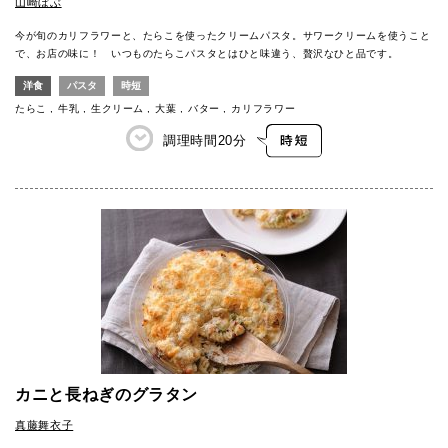
山崎ぼぶ
今が旬のカリフラワーと、たらこを使ったクリームパスタ。サワークリームを使うこと
で、お店の味に！ いつものたらこパスタとはひと味違う、贅沢なひと品です。
洋食
パスタ
時短
たらこ
牛乳
生クリーム
大葉
バター
カリフラワー
調理時間
20分
カニと長ねぎのグラタン
真藤舞衣子