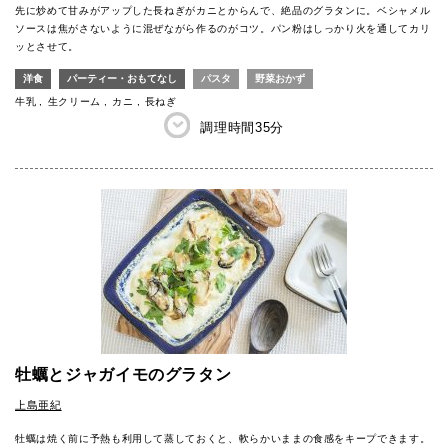
先に炒めて甘みがアップした長ねぎがカニとからんで、絶品のグラタンに。ベシャメル
ソースは焦がさないように混ぜながら作るのがコツ。パン粉はしっかり火を通してカリ
ッとさせて。
洋食
パーティー・おもてなし
パスタ
野菜おかず
牛乳
生クリーム
カニ
長ねぎ
調理時間
35分
牡蠣とジャガイモのグラタン
上島亜紀
牡蠣は焼く前に予熱も利用して蒸しておくと、軟らかいままの食感をキープできます。