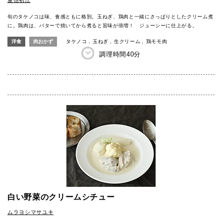
旬のタケノコは味、食感ともに格別。玉ねぎ、鶏肉と一緒にさっぱりとしたクリーム煮
に。鶏肉は、バターで焼いてから煮ると旨味が倍増！ ジューシーに仕上がる。
洋食
肉おかず
タケノコ
玉ねぎ
生クリーム
鶏モモ肉
調理時間
40分
白い野菜のクリームシチュー
ムラヨシマサユキ