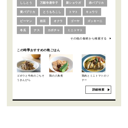
ししとう
万願寺唐辛子
新ショウガ
赤パプリカ
黄パプリカ
とうもろこし
トマト
キュウリ
ピーマン
枝豆
オクラ
ゴーヤ
ズッキーニ
冬瓜
ナス
カボチャ
ミニトマト
その他の食材から検索する
この時季おすすめの晩ごはん
ゴボウと牛肉のごちそ
鶏の八角煮
鶏肉とミニトマトのソ
うきんぴら
テー
詳細検索