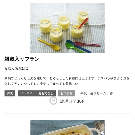
雑穀入りフラン
みなくちなほこ
余熱でじっくりと火を通して、とろっとした食感に仕上げます。アスパラやひよこ豆を
入れてアレンジしても。冷やして食べても美味しい。
洋食
パーティー・おもてなし
おつまみ
牛乳
生クリーム
卵
調理時間
30分