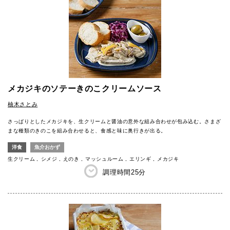
メカジキのソテーきのこクリームソース
柚木さとみ
さっぱりとしたメカジキを、生クリームと醤油の意外な組み合わせが包み込む。さまざ
まな種類のきのこを組み合わせると、食感と味に奥行きが出る。
洋食
魚介おかず
生クリーム
シメジ
えのき
マッシュルーム
エリンギ
メカジキ
調理時間
25分