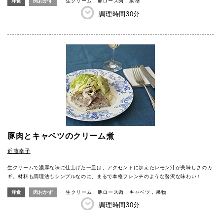
洋食
肉おかず
生クリーム
豚ロース肉
果物
調理時間
30分
豚肉とキャベツのクリーム煮
近藤幸子
生クリームで濃厚な味に仕上げた一皿は、アクセントに加えたレモン汁が美味しさのカ
ギ。材料も調理法もシンプルなのに、まるで本格フレンチのような贅沢な味わい！
洋食
肉おかず
生クリーム
豚ロース肉
キャベツ
果物
調理時間
30分