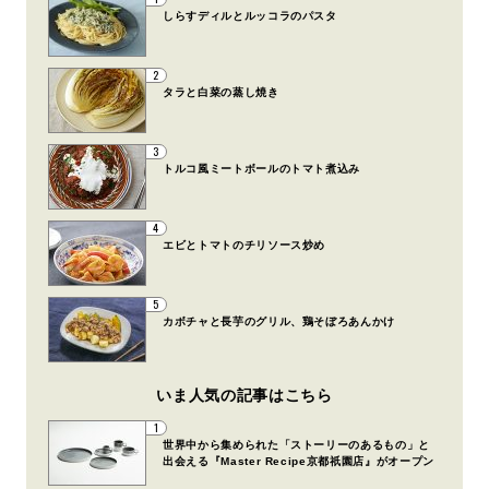
しらすディルとルッコラのパスタ
2
タラと白菜の蒸し焼き
3
トルコ風ミートボールのトマト煮込み
4
エビとトマトのチリソース炒め
5
カボチャと長芋のグリル、鶏そぼろあんかけ
いま人気の記事はこちら
1
世界中から集められた「ストーリーのあるもの」と
出会える『Master Recipe京都祇園店』がオープン