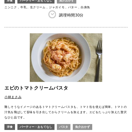
洋食
パーティー・おもてなし
魚介おかず
ニンニク
牛乳
生クリーム
ジャガイモ
バター
白身魚
調理時間
30分
エビのトマトクリームパスタ
小林まさみ
難しそうなイメージのあるトマトクリームパスタも、トマト缶を使えば簡単。トマトの
汁気を飛ばして旨味を引き出してからクリームを加えます。エビをたっぷり加えた贅沢
なひと品です。
洋食
パーティー・おもてなし
パスタ
魚介おかず