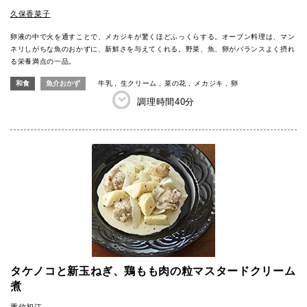
久保香菜子
卵液の中で火を通すことで、メカジキが驚くほどふっくらする。オーブン料理は、マン
ネリしがちな魚のおかずに、新鮮さを与えてくれる。野菜、魚、卵がバランスよく摂れ
る栄養満点の一品。
和食
魚介おかず
牛乳
生クリーム
菜の花
メカジキ
卵
調理時間
40分
タケノコと新玉ねぎ、鶏もも肉の粒マスタードクリーム
煮
重信初江