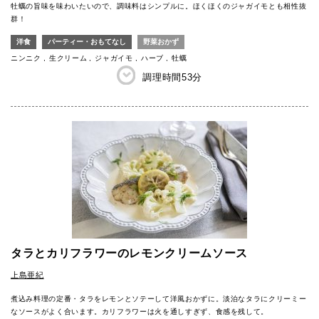
牡蠣の旨味を味わいたいので、調味料はシンプルに。ほくほくのジャガイモとも相性抜
群！
洋食
パーティー・おもてなし
野菜おかず
ニンニク
生クリーム
ジャガイモ
ハーブ
牡蠣
調理時間
53分
タラとカリフラワーのレモンクリームソース
上島亜紀
煮込み料理の定番・タラをレモンとソテーして洋風おかずに。淡泊なタラにクリーミー
なソースがよく合います。カリフラワーは火を通しすぎず、食感を残して。