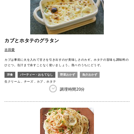
カブとホタテのグラタン
吉田愛
カブは事前に火を入れて甘さを引き出すのが美味しさのカギ。ホタテの旨味も調味料の
ひとつ。缶汁まで余すことなく使いましょう。熱々のうちにどうぞ。
洋食
パーティー・おもてなし
野菜おかず
魚介おかず
生クリーム
チーズ
カブ
ホタテ
調理時間
20分