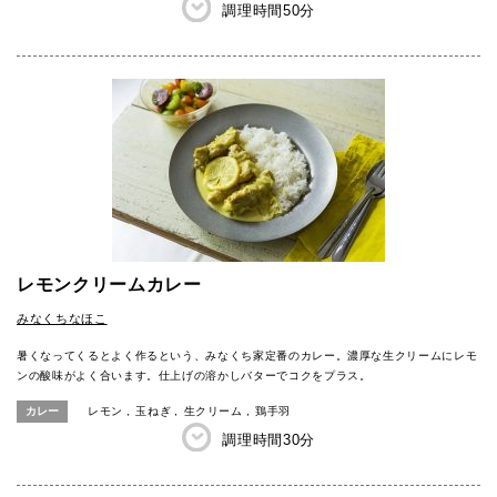
調理時間
50分
レモンクリームカレー
みなくちなほこ
暑くなってくるとよく作るという、みなくち家定番のカレー。濃厚な生クリームにレモ
ンの酸味がよく合います。仕上げの溶かしバターでコクをプラス。
カレー
レモン
玉ねぎ
生クリーム
鶏手羽
調理時間
30分