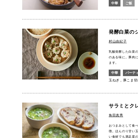
中華
ご飯
発酵白菜の
村山由紀子
乳酸発酵した白菜
のある味に。豚肉
ます。
中華
パーテ
玉ねぎ
豚こま切
サラミとク
角田真秀
おつまみとして食
徴。ほんのり甘い
い食材でも満足度