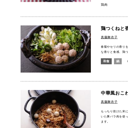
鶏肉
鶏つくねと
真藤舞衣子
春菊やセリの香り
な香りと食感、鶏
和食
鍋
中華風おこ
真藤舞衣子
もっちり炊けた米
いた豚バラ肉を使
ます。