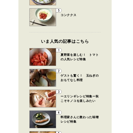
5
コンククス
いま人気の記事はこちら
1
夏野菜を楽しむ！ トマト
の人気レシピ特集
2
ゲストも驚く！ 玉ねぎの
おもてなし料理
3
ーエリンギレシピ特集ー秋
こそキノコを楽しみたい
4
料理家さんに教わった味噌
レシピ特集