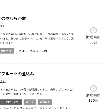
リのやわらか煮
しえ）
いた豚肉の旨味が調味料代わりになり、二つの素材だけのシンプ
調理時間
ないほど、奥ゆきのある味わいに。セロリは茎だけではなく、葉
80分
いただきます。
肉おかず
セロリ
豚肩ロース肉
イフルーツの煮込み
しえ）
ストするよりも、火の通りが確認しやすく、失敗しづらいのでお
味しいので、最後はリゾットにしても。
調理時間
120分
ィー・おもてなし
スープ
肉おかず
りんご
セロリ
ニンニク
ニンジン
ジャガイモ