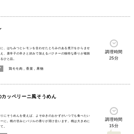
ン
肉に、はちみつとレモンを合わせたとろみのある煮汁をからませ
調理時間
加え、唐辛子の辛さと好みで加えるパクチーの独特な香りが複雑
25分
れるひと品。
ず
鶏モモ肉
香菜
果物
のカッペリーニ風そうめん
わりにそうめんを使えば、よそゆきのおかずがいつでも食べたい
調理時間
ューに。桃の甘みにバジルの香りが溶け合います。桃は大きめに
15分
して。