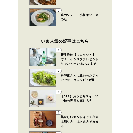
5
鮭のソテー 小松菜ソース
のせ
いま人気の記事はこちら
1
新生活は【フロッシュ】
で！ インスタプレゼント
キャンペーンは3/28まで
2
料理家さんに教わったアイ
デアサラダレシピ 12選
3
【021】おつまみスイーツ
で秋の夜長を楽しもう
4
美味しいサンドイッチ作り
は切り方・はさみ方で決ま
る