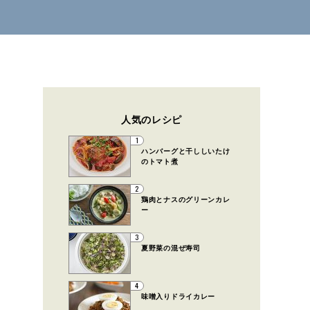
人気のレシピ
1
ハンバーグと干ししいたけ
のトマト煮
2
鶏肉とナスのグリーンカレ
ー
3
夏野菜の混ぜ寿司
4
味噌入りドライカレー