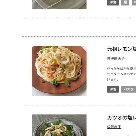
洋食
麺
元祖レモン
井澤由美子
作ったそばから使
だクリームスパゲ
けます。
洋食
パスタ
カツオの塩
荻野恭子