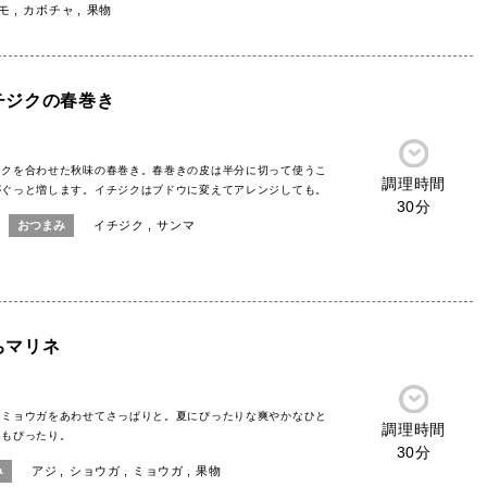
モ
カボチャ
果物
チジクの春巻き
ジクを合わせた秋味の春巻き。春巻きの皮は半分に切って使うこ
調理時間
がぐっと増します。イチジクはブドウに変えてアレンジしても。
30分
おつまみ
イチジク
サンマ
ちマリネ
とミョウガをあわせてさっぱりと。夏にぴったりな爽やかなひと
調理時間
にもぴったり。
30分
み
アジ
ショウガ
ミョウガ
果物