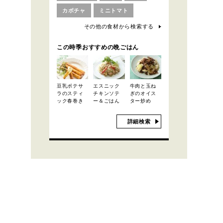
カボチャ
ミニトマト
その他の食材から検索する
この時季おすすめの晩ごはん
豆乳ポテサ
エスニック
牛肉と玉ね
ラのスティ
チキンソテ
ぎのオイス
ック春巻き
ー＆ごはん
ター炒め
詳細検索