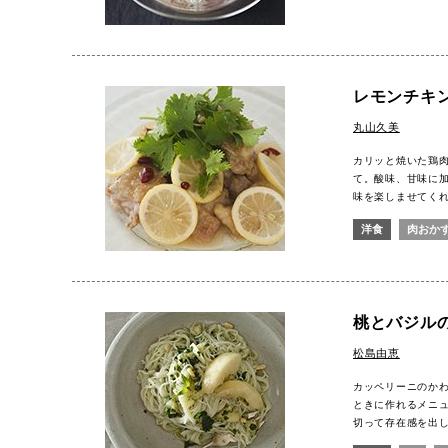
レモンチキ
丸山久美
カリッと焼いた鶏
て。酸味、甘味に
味を楽しませてく
洋食
肉おか
桃とバジル
松島由恵
カッペリーニのか
ときに作れるメニ
切って存在感を出