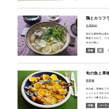
鶏とカリフ
石黒裕紀
余計な調味料は使
間差で入れて、ベ
ゆきの味に。
和食
鍋
旬の魚と果
西野優
旬の魚、果物をフ
ふっくらとやわら
ルサミコ酢をまわし
洋食
パーテ