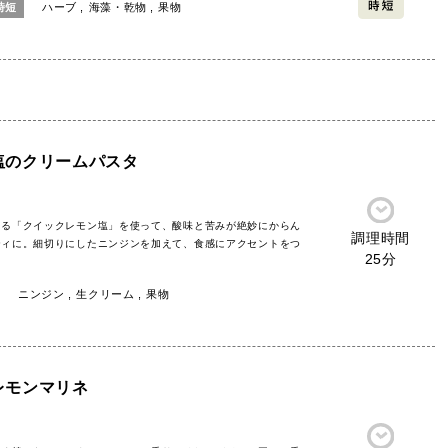
時短
ハーブ
海藻・乾物
果物
塩のクリームパスタ
える「クイックレモン塩」を使って、酸味と苦みが絶妙にからん
調理時間
ティに。細切りにしたニンジンを加えて、食感にアクセントをつ
25分
ニンジン
生クリーム
果物
レモンマリネ