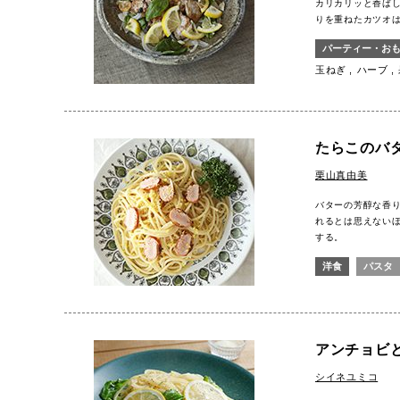
カリカリッと香ば
りを重ねたカツオ
パーティー・お
玉ねぎ
ハーブ
たらこのバ
栗山真由美
バターの芳醇な香
れるとは思えない
する。
洋食
パスタ
アンチョビ
シイネユミコ