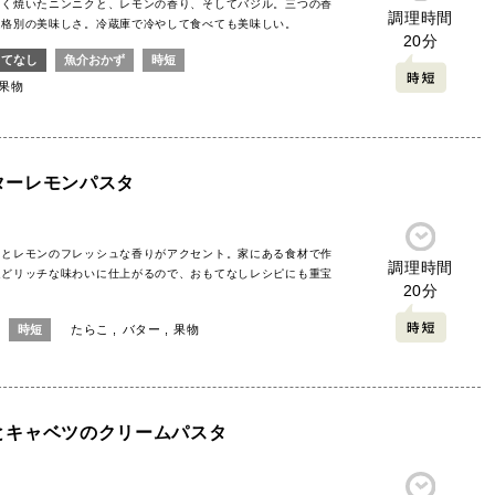
しく焼いたニンニクと、レモンの香り、そしてバジル。三つの香
調理時間
は格別の美味しさ。冷蔵庫で冷やして食べても美味しい。
20分
もてなし
魚介おかず
時短
果物
ターレモンパスタ
りとレモンのフレッシュな香りがアクセント。家にある食材で作
調理時間
ほどリッチな味わいに仕上がるので、おもてなしレシピにも重宝
20分
時短
たらこ
バター
果物
とキャベツのクリームパスタ