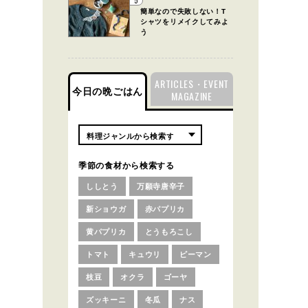
5
簡単なので失敗しない！T
シャツをリメイクしてみよ
う
ARTICLES・EVENT
今日の晩ごはん
MAGAZINE
季節の食材から検索する
ししとう
万願寺唐辛子
新ショウガ
赤パプリカ
黄パプリカ
とうもろこし
トマト
キュウリ
ピーマン
枝豆
オクラ
ゴーヤ
ズッキーニ
冬瓜
ナス