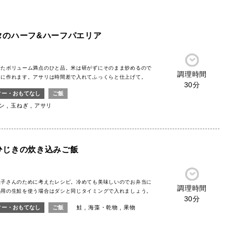
タのハーフ&ハーフパエリア
せたボリューム満点のひと品。米は研がずにそのまま炒めるので
調理時間
ぐに作れます。アサリは時間差で入れてふっくらと仕上げて。
30分
ィー・おもてなし
ご飯
ン
玉ねぎ
アサリ
ひじきの炊き込みご飯
息子さんのために考えたレシピ。冷めても美味しいのでお弁当に
調理時間
熱用の生鮭を使う場合はダシと同じタイミングで入れましょう。
30分
ィー・おもてなし
ご飯
鮭
海藻・乾物
果物