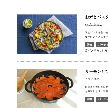
お米とパス
いづいさちこ
米とパスタを合わ
食べたいときにす
洋食
パーテ
赤パプリカ
レモ
サーモンと
うすいはなこ
ひじきが大好きな
も重宝します。加
和食
パーテ