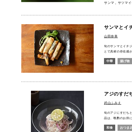
サンマ
サツマイ
サンマとイ
山田奈美
旬のサンマとイチ
とで具材の存在感
中華
揚げ物
アジのすだ
武山ふみえ
旬のアジにすだち
品は、晩酌のお供
和食
おつま