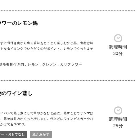
ラワーのレモン鍋
わずに骨付き肉から出る旨味をとことん楽しむひと品。食材は時
調理時間
ストなタイミングでいただくのがポイント。レモンでぐっとよそ
30分
鶏モモ骨付き肉
レモン
クレソン
カリフラワー
物のワイン蒸し
ライパンで蒸し煮にして華やかなひと品に。蒸すことでサンマは
調理時間
か、果物は甘みがぐっと増します。仕上げにワインビネガーやバ
かけてもGOOD。
25分
ィー・おもてなし
魚介おかず